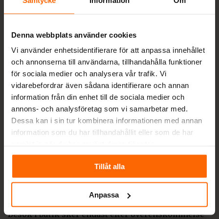
Vi levererar enbart kvalitetsprodukter och har tack
vare er kunder lyckats bli Sveriges största
leverantör av vedspisar och smalspisar för 9:e året
Denna webbplats använder cookies
i rad.
Vi använder enhetsidentifierare för att anpassa innehållet
Vi erbjuder dig som kund räntefri delbetalning,
och annonserna till användarna, tillhandahålla funktioner
säker leverans och
fri frakt
på nya spisar och
för sociala medier och analysera vår trafik. Vi
kaminer med leverans inom Sveriges gränser.
vidarebefordrar även sådana identifierare och annan
Kontakta oss
information från din enhet till de sociala medier och
annons- och analysföretag som vi samarbetar med.
info@spisochkamin.se
Dessa kan i sin tur kombinera informationen med annan
information som du har tillhandahållit eller som de har
0430-690580
samlat in när du har använt deras tjänster.
Måndag-Fredag 09-17, Söndag 10-13
Tillåt alla
Värestorpsvägen 16, 312 95 Laholm
Org nr: 556963-7530
Anpassa
VIKTIGT! RING INNAN BESÖK I BUTIK!
Besök i butik sker endast efter överenskommelse