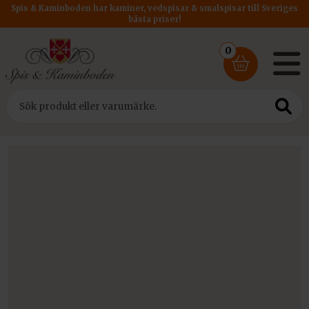
Spis & Kaminboden har kaminer, vedspisar & smalspisar till Sveriges
bästa priser!
0
Hem
/
Rökrör Kratki
/ Rökrör DM 220