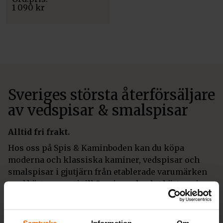
1 090
kr
Sveriges största återförsäljare
av vedspisar & smalspisar
Alltid fri frakt.
Hos oss på Spis & Kaminboden kan du köpa
moderna och klassiska kaminer, vedspisar och
smalspisar i gjutjärn från etablerade varumärken
med bästa garanti till Sveriges absolut bästa priser.
Även tillbehör och skorstenar. Högsta kvalitet och
alltid fri frakt.
Samtycke
Information
Om