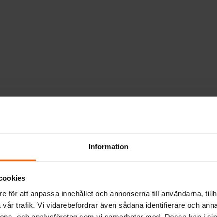
Information
cookies
e för att anpassa innehållet och annonserna till användarna, tillh
vår trafik. Vi vidarebefordrar även sådana identifierare och anna
nnons- och analysföretag som vi samarbetar med. Dessa kan i sin