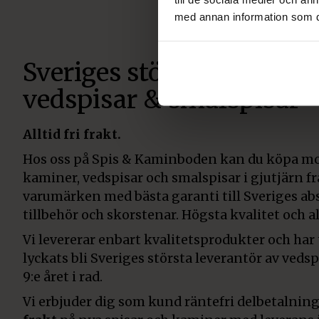
med annan information som du 
Sveriges största återförsä
vedspisar & smalspisar
Alltid fri frakt.
Hos oss på Spis & Kaminboden kan du köpa mo
kaminer, vedspisar och smalspisar i gjutjärn f
varumärken med bästa garanti till Sveriges abs
tillbehör och skorstenar. Högsta kvalitet och all
Vi levererar enbart kvalitetsprodukter och har
lyckats bli Sveriges största leverantör av veds
9:e året i rad.
Vi erbjuder dig som kund räntefri delbetalning