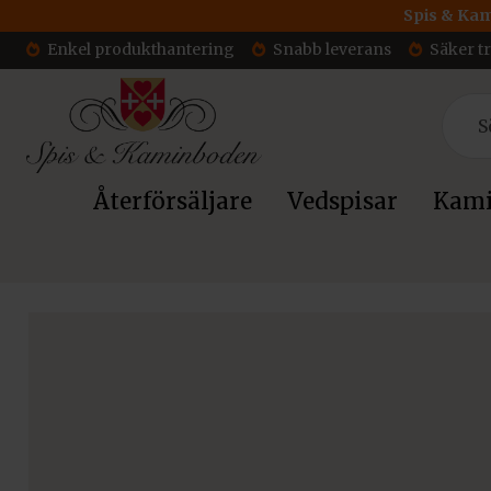
Spis & Kam
Enkel produkthantering
Snabb leverans
Säker t
Återförsäljare
Vedspisar
Kami
Hem
/ Rörpaket in i murstock