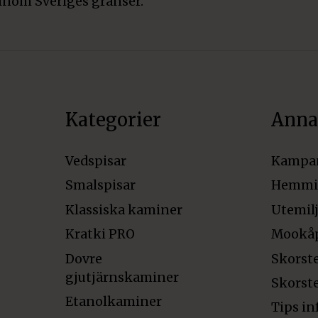
inom Sveriges gränser.
Kategorier
Anna
Vedspisar
Kampa
Smalspisar
Hemmi
Klassiska kaminer
Utemil
Kratki PRO
Mookå
Dovre
Skorst
gjutjärnskaminer
Skorst
Etanolkaminer
Tips in