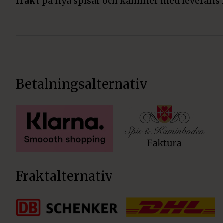
frakt
på nya spisar och kaminer med leverans 
Betalningsalternativ
Fraktalternativ