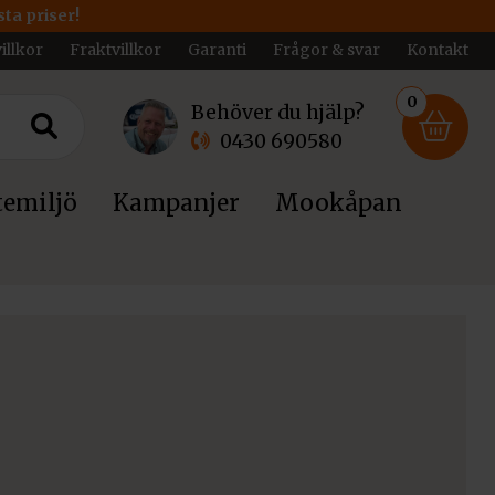
ta priser!
illkor
Fraktvillkor
Garanti
Frågor & svar
Kontakt
0
Behöver du hjälp?
0430 690580
emiljö
Kampanjer
Mookåpan