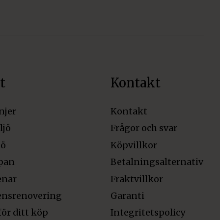
t
Kontakt
njer
Kontakt
ljö
Frågor och svar
jö
Köpvillkor
pan
Betalningsalternativ
enar
Fraktvillkor
ensrenovering
Garanti
för ditt köp
Integritetspolicy