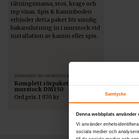
RÖRPAKET IN I MURSTOCK
Komplett rörpaket in i
murstock DM150
Samtycke
1 970
kr
Denna webbplats använder 
Vi använder enhetsidentifierar
sociala medier och analysera 
till de sociala medier och a