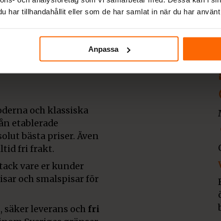
har tillhandahållit eller som de har samlat in när du har använt 
ljare av
Anpassa
derna och klassiska
rån etablerade
olut bästa priser. Även
tid fri frakt.
 tack vare er kunder
pisar och smalspisar för
, säker leverans och
fri