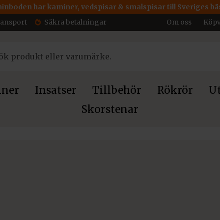
inboden har kaminer, vedspisar & smalspisar till Sveriges bäs
ransport
Säkra betalningar
Om oss
Köpv
ner
Insatser
Tillbehör
Rökrör
Ut
Skorstenar