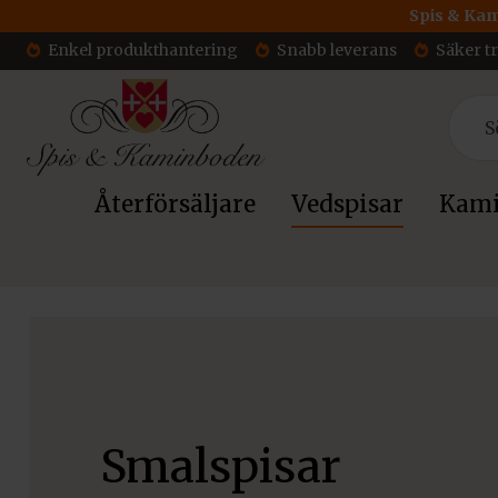
Spis & Kam
Enkel produkthantering
Snabb leverans
Säker t
Återförsäljare
Vedspisar
Kami
Hem
/
Vedspisar & Smalspisar
/ Smalspisar
Smalspisar