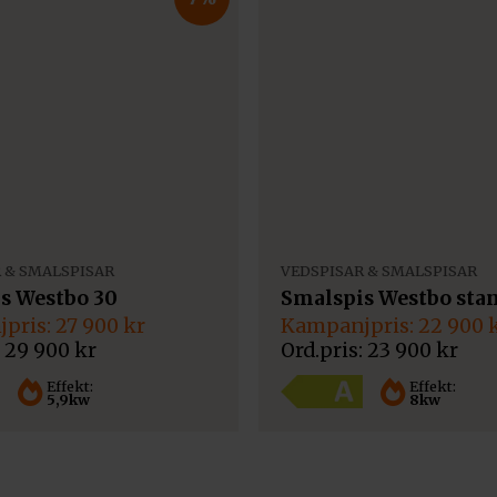
 & SMALSPISAR
VEDSPISAR & SMALSPISAR
s Westbo 30
Smalspis Westbo sta
Det
Det
27 900
kr
22 900
gliga
de
ursprungliga
nuvarande
29 900
kr
23 900
kr
priset
priset
var:
är:
Effekt:
Effekt:
5,9kw
8kw
23
22
900 kr.
900 kr.