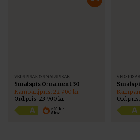
VEDSPISAR & SMALSPISAR
VEDSPISAR
Smalspis Ornament 30
Smalspi
Det
Det
Det
Det
22 900
kr
ursprungliga
nuvarande
ursprun
nuvaran
23 900
kr
priset
priset
priset
priset
var:
är:
var:
är:
Effekt:
8kw
23
22
29
27
900 kr.
900 kr.
900 kr.
900 kr.