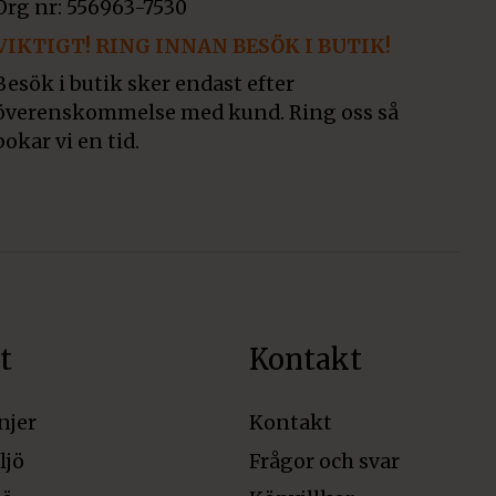
Org nr: 556963-7530
VIKTIGT! RING INNAN BESÖK I BUTIK!
Besök i butik sker endast efter
överenskommelse med kund. Ring oss så
bokar vi en tid.
t
Kontakt
njer
Kontakt
ljö
Frågor och svar