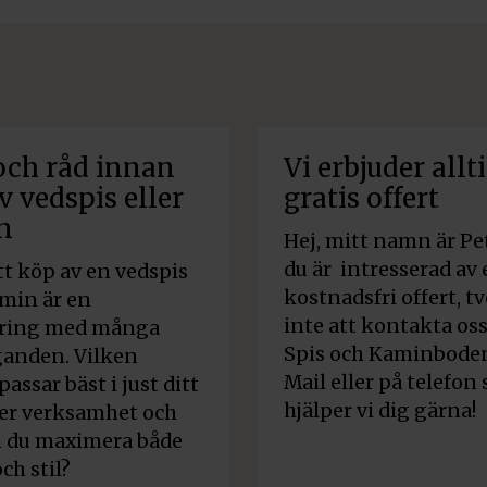
och råd innan
Vi erbjuder allt
v vedspis eller
gratis offert
n
Hej, mitt namn är Pe
du är intresserad av
att köp av en vedspis
kostnadsfri offert, t
amin är en
inte att kontakta os
ering med många
Spis och Kaminboden
anden. Vilken
Mail eller på telefon 
assar bäst i just ditt
hjälper vi dig gärna!
er verksamhet och
n du maximera både
ch stil?