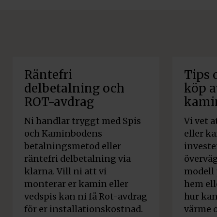
Räntefri
Tips 
delbetalning och
köp a
ROT-avdrag
kami
Ni handlar tryggt med Spis
Vi vet 
och Kaminbodens
eller k
betalningsmetod eller
invest
räntefri delbetalning via
överväg
klarna. Vill ni att vi
modell p
monterar er kamin eller
hem ell
vedspis kan ni få Rot-avdrag
hur ka
för er installationskostnad.
värme o