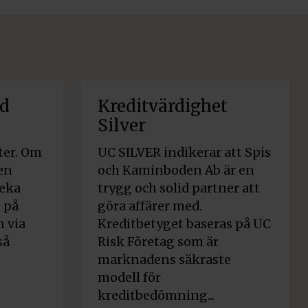
id
Kreditvärdighet
Silver
ter. Om
UC SILVER indikerar att Spis
 en
och Kaminboden Ab är en
veka
trygg och solid partner att
s på
göra affärer med.
 via
Kreditbetyget baseras på UC
så
Risk Företag som är
marknadens säkraste
modell för
kreditbedömning...