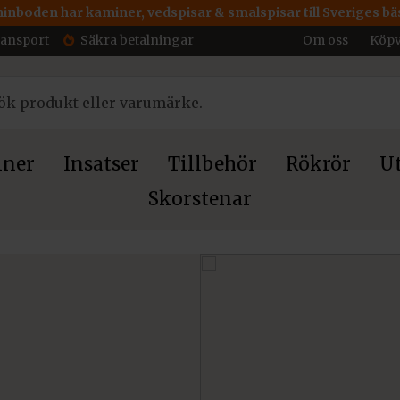
inboden har kaminer, vedspisar & smalspisar till Sveriges bäs
ransport
Säkra betalningar
Om oss
Köpv
ner
Insatser
Tillbehör
Rökrör
Ut
Skorstenar