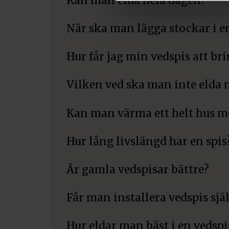
Kan man elda hela dagen?
När ska man lägga stockar i e
Hur får jag min vedspis att br
Vilken ved ska man inte elda
Kan man värma ett helt hus 
Hur lång livslängd har en spis
Är gamla vedspisar bättre?
Får man installera vedspis sjä
Hur eldar man bäst i en vedspi