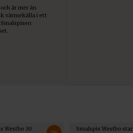
 och är mer än
sk värmekälla i ett
. Smalspisen
set.
7%