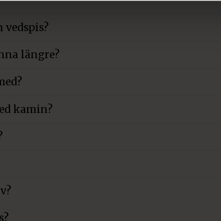
n vedspis?
inna längre?
 med?
med kamin?
?
lv?
s?