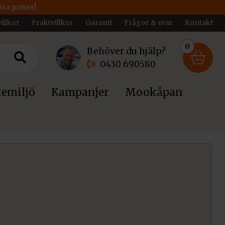
ta priser!
illkor
Fraktvillkor
Garanti
Frågor & svar
Kontakt
0
Behöver du hjälp?
0430 690580
emiljö
Kampanjer
Mookåpan