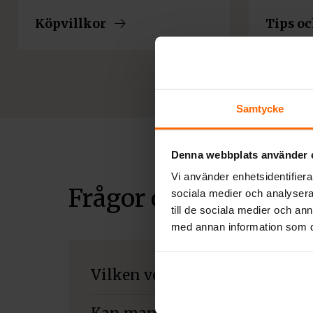
Köpvillkor
Tips oc
Samtycke
Denna webbplats använder 
Vi använder enhetsidentifierar
Frågor och svar
sociala medier och analysera 
till de sociala medier och a
med annan information som du 
Vilken ved sotar mest?