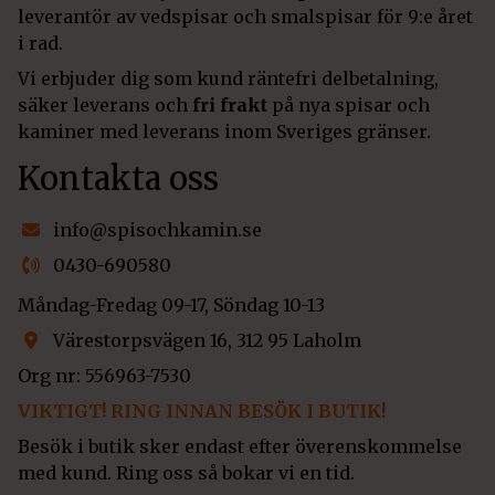
leverantör av vedspisar och smalspisar för 9:e året
i rad.
Vi erbjuder dig som kund räntefri delbetalning,
säker leverans och
fri frakt
på nya spisar och
kaminer med leverans inom Sveriges gränser.
Kontakta oss
info@spisochkamin.se
0430-690580
Måndag-Fredag 09-17, Söndag 10-13
Värestorpsvägen 16, 312 95 Laholm
Org nr: 556963-7530
VIKTIGT! RING INNAN BESÖK I BUTIK!
Besök i butik sker endast efter överenskommelse
med kund. Ring oss så bokar vi en tid.