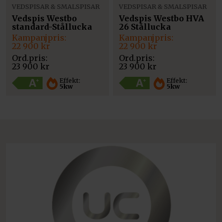
VEDSPISAR & SMALSPISAR
VEDSPISAR & SMALSPISAR
Vedspis Westbo
Vedspis Westbo HVA
standard-Stållucka
26 Stållucka
Det
Det
Det
Det
ursprungliga
nuvarande
ursprungliga
nuvarande
22 900
kr
22 900
kr
priset
priset
priset
priset
var:
är:
var:
är:
23 900
kr
23 900
kr
23
22
23
22
900 kr.
900 kr.
900 kr.
900 kr.
Effekt:
Effekt:
5kw
5kw