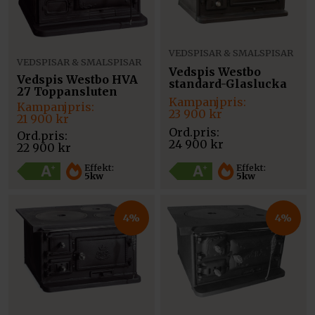
VEDSPISAR & SMALSPISAR
VEDSPISAR & SMALSPISAR
Vedspis Westbo
Vedspis Westbo HVA
standard-Glaslucka
27 Toppansluten
Det
Det
Det
Det
ursprungliga
nuvarande
23 900
kr
ursprungliga
nuvarande
21 900
kr
priset
priset
priset
priset
var:
är:
var:
är:
24 900
kr
22 900
kr
24
23
22
21
900 kr.
900 kr.
900 kr.
900 kr.
Effekt:
Effekt:
5kw
5kw
4%
4%