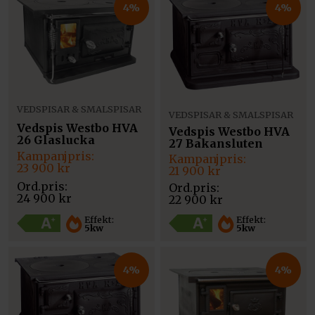
4%
4%
VEDSPISAR & SMALSPISAR
VEDSPISAR & SMALSPISAR
Vedspis Westbo HVA
Vedspis Westbo HVA
26 Glaslucka
27 Bakansluten
Det
Det
Det
Det
ursprungliga
nuvarande
23 900
kr
ursprungliga
nuvarande
21 900
kr
priset
priset
priset
priset
var:
är:
var:
är:
24 900
kr
22 900
kr
24
23
22
21
900 kr.
900 kr.
900 kr.
900 kr.
Effekt:
Effekt:
5kw
5kw
4%
4%