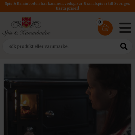
Spis & Kaminboden har kaminer, vedspisar & smalspisar till Sveriges
bästa priser!
0
Hem
/
Vedspisar & Smalspisar
/ Vedspisar