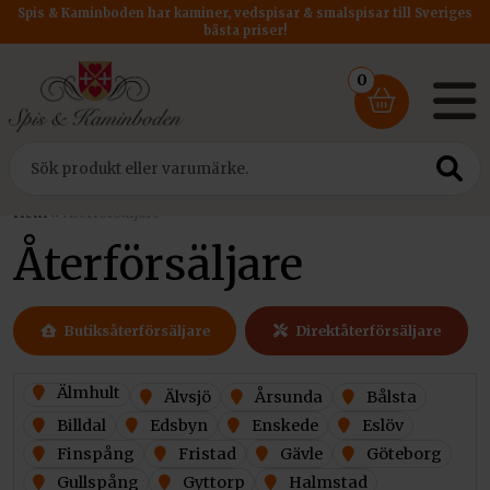
Spis & Kaminboden har kaminer, vedspisar & smalspisar till Sveriges
bästa priser!
0
Hem
»
Återförsäljare
Återförsäljare
Butiksåterförsäljare
Direktåterförsäljare
Älmhult
Älvsjö
Årsunda
Bålsta
Billdal
Edsbyn
Enskede
Eslöv
Finspång
Fristad
Gävle
Göteborg
Gullspång
Gyttorp
Halmstad