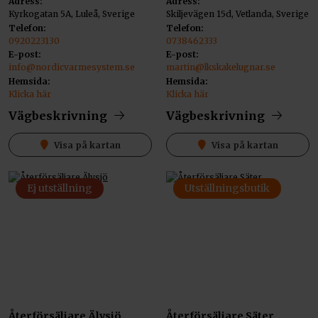
Adress:
Adress:
Kyrkogatan 5A, Luleå, Sverige
Skiljevägen 15d, Vetlanda, Sverige
Telefon:
Telefon:
0920223130
0738462333
E-post:
E-post:
info@nordicvarmesystem.se
martin@lkskakelugnar.se
Hemsida:
Hemsida:
Klicka här
Klicka här
Vägbeskrivning
Vägbeskrivning
Visa på kartan
Visa på kartan
Ej utställning
Utställningsbutik
Återförsäljare Älvsjö
Återförsäljare Säter