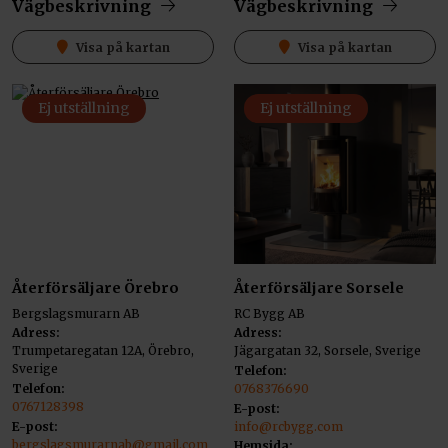
Vägbeskrivning
Vägbeskrivning
Visa på kartan
Visa på kartan
Ej utställning
Ej utställning
Återförsäljare Örebro
Återförsäljare Sorsele
Bergslagsmurarn AB
RC Bygg AB
Adress:
Adress:
Trumpetaregatan 12A, Örebro,
Jägargatan 32, Sorsele, Sverige
Sverige
Telefon:
Telefon:
0768376690
0767128398
E-post:
E-post:
info@rcbygg.com
bergslagsmurarnab@gmail.com
Hemsida: