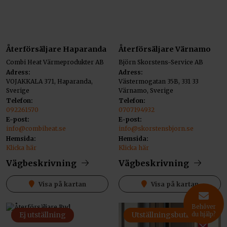
Återförsäljare Haparanda
Återförsäljare Värnamo
Combi Heat Värmeprodukter AB
Björn Skorstens-Service AB
Adress:
Adress:
VOJAKKALA 371, Haparanda,
Västermogatan 35B, 331 33
Sverige
Värnamo, Sverige
Telefon:
Telefon:
092261570
0707194932
E-post:
E-post:
info@combiheat.se
info@skorstensbjorn.se
Hemsida:
Hemsida:
Klicka här
Klicka här
Vägbeskrivning
Vägbeskrivning
Visa på kartan
Visa på kartan
Behöver
Ej utställning
Utställningsbutik
du hjälp?