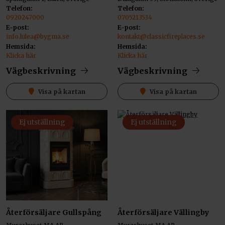
Telefon:
Telefon:
0920247000
0705213534
E-post:
E-post:
info.lulea@bygma.se
kontakt@classicfireplaces.se
Hemsida:
Hemsida:
Klicka här
Klicka här
Vägbeskrivning
Vägbeskrivning
Visa på kartan
Visa på kartan
Ej utställning
Ej utställning
Återförsäljare Gullspång
Återförsäljare Vällingby