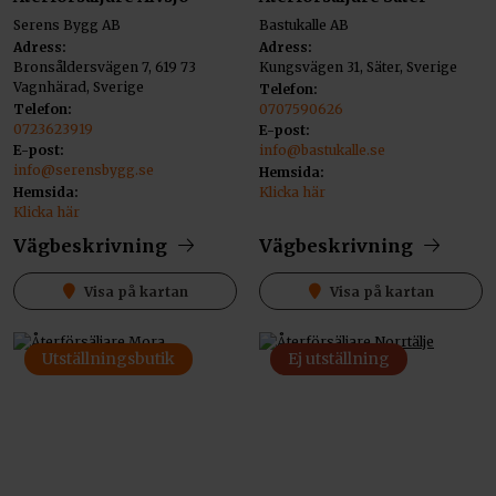
Serens Bygg AB
Bastukalle AB
Adress:
Adress:
Bronsåldersvägen 7, 619 73
Kungsvägen 31, Säter, Sverige
Vagnhärad, Sverige
Telefon:
Telefon:
0707590626
0723623919
E-post:
E-post:
info@bastukalle.se
info@serensbygg.se
Hemsida:
Hemsida:
Klicka här
Klicka här
Vägbeskrivning
Vägbeskrivning
Visa på kartan
Visa på kartan
Utställningsbutik
Ej utställning