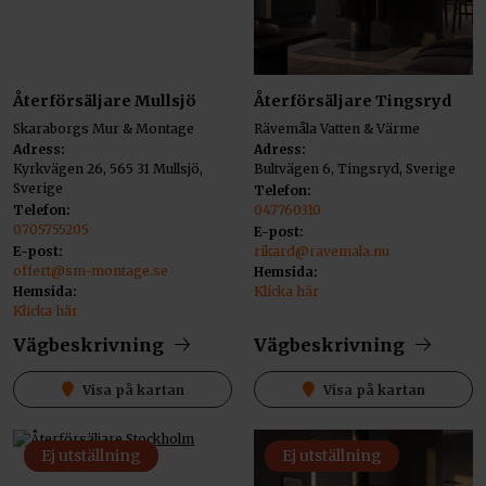
Återförsäljare Mullsjö
Återförsäljare Tingsryd
Skaraborgs Mur & Montage
Rävemåla Vatten & Värme
Adress:
Adress:
Kyrkvägen 26, 565 31 Mullsjö,
Bultvägen 6, Tingsryd, Sverige
Sverige
Telefon:
Telefon:
047760310
0705755205
E-post:
E-post:
rikard@ravemala.nu
offert@sm-montage.se
Hemsida:
Hemsida:
Klicka här
Klicka här
Vägbeskrivning
Vägbeskrivning
Visa på kartan
Visa på kartan
Ej utställning
Ej utställning