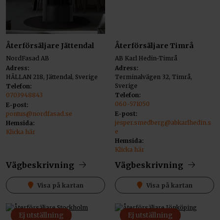
Återförsäljare Jättendal
Återförsäljare Timrå
NordFasad AB
AB Karl Hedin-Timrå
Adress:
Adress:
HÄLLAN 218, Jättendal, Sverige
Terminalvägen 32, Timrå,
Sverige
Telefon:
0703948843
Telefon:
060-571050
E-post:
pontus@nordfasad.se
E-post:
jesper.smedberg@abkarlhedin.s
Hemsida:
e
Klicka här
Hemsida:
Klicka här
Vägbeskrivning
Vägbeskrivning
Visa på kartan
Visa på kartan
Ej utställning
Ej utställning