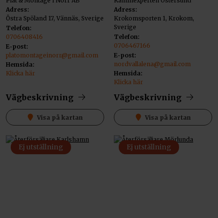
Plåt & Montage i Norr AB
Kaminexperten Östersund
Adress:
Adress:
Östra Spöland 17, Vännäs, Sverige
Krokomsporten 1, Krokom,
Sverige
Telefon:
0706408416
Telefon:
0706467166
E-post:
platomontageinorr@gmail.com
E-post:
nordvallalena@gmail.com
Hemsida:
Klicka här
Hemsida:
Klicka här
Vägbeskrivning
Vägbeskrivning
Visa på kartan
Visa på kartan
Ej utställning
Ej utställning