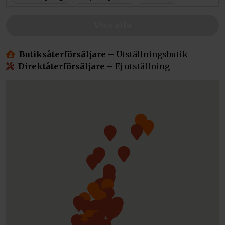
Haparanda
Hässleholm
Hörby
Hudiksvall
Jättendal
Jönköping
Visa alla
Kalmar/Öland
Karlshamn
KInna
Krokom
Laholm
Landskrona
Butiksåterförsäljare
– Utställningsbutik
Linköping
Ljungby
Löddeköpinge
Direktåterförsäljare
– Ej utställning
Luleå
Malmö
Mörlunda
Motala
Mullsjö
Norrtälje
Nossebro
Örebro
Överkalix
Reftele
Rud
Sandviken
Säter
Sjöbo
Skillingsfors
Skurup
Söderhamn
Sorsele
Stockholm
Strömsund
Sundsvall
Tidan
Timrå
Tingsryd
Torsby
Vällingby
Vännäs
Varekil
Värmdö
Värnamo
Västerås
Västervik
Vetlanda