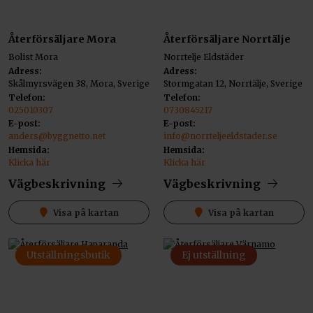
Återförsäljare Mora
Återförsäljare Norrtälje
Bolist Mora
Norrtelje Eldstäder
Adress:
Adress:
Skålmyrsvägen 38, Mora, Sverige
Stormgatan 12, Norrtälje, Sverige
Telefon:
Telefon:
025010307
0730845217
E-post:
E-post:
anders@byggnetto.net
info@norrteljeeldstader.se
Hemsida:
Hemsida:
Klicka här
Klicka här
Vägbeskrivning
Vägbeskrivning
Visa på kartan
Visa på kartan
Utställningsbutik
Ej utställning