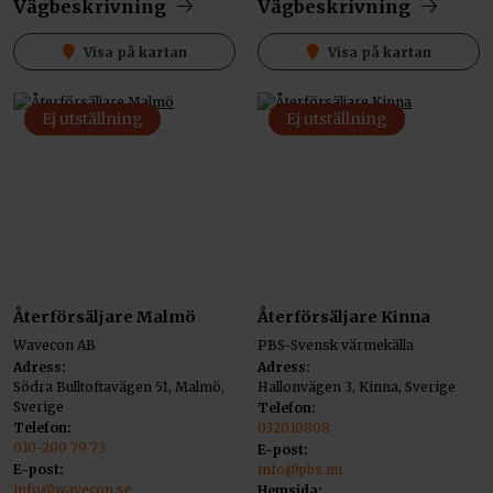
Vägbeskrivning
Vägbeskrivning
Visa på kartan
Visa på kartan
Ej utställning
Ej utställning
Återförsäljare Malmö
Återförsäljare Kinna
Wavecon AB
PBS-Svensk värmekälla
Adress:
Adress:
Södra Bulltoftavägen 51, Malmö,
Hallonvägen 3, Kinna, Sverige
Sverige
Telefon:
Telefon:
032010808
010-200 79 73
E-post:
E-post:
info@pbs.nu
info@wavecon.se
Hemsida: