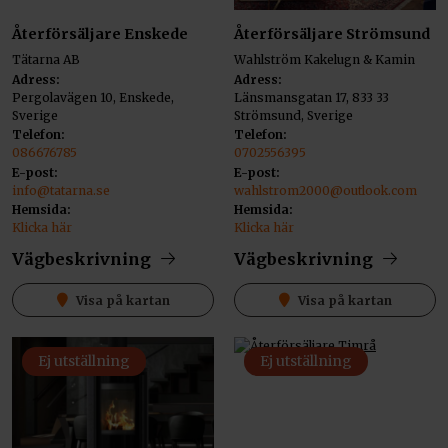
Återförsäljare Enskede
Återförsäljare Strömsund
Tätarna AB
Wahlström Kakelugn & Kamin
Adress:
Adress:
Pergolavägen 10, Enskede,
Länsmansgatan 17, 833 33
Sverige
Strömsund, Sverige
Telefon:
Telefon:
086676785
0702556395
E-post:
E-post:
info@tatarna.se
wahlstrom2000@outlook.com
Hemsida:
Hemsida:
Klicka här
Klicka här
Vägbeskrivning
Vägbeskrivning
Visa på kartan
Visa på kartan
Ej utställning
Ej utställning