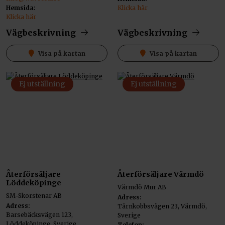
Hemsida:
Klicka här
Klicka här
Vägbeskrivning
Vägbeskrivning
Visa på kartan
Visa på kartan
Ej utställning
Ej utställning
Återförsäljare
Återförsäljare Värmdö
Löddeköpinge
Värmdö Mur AB
SM-Skorstenar AB
Adress:
Adress:
Tärnkobbsvägen 23, Värmdö,
Barsebäcksvägen 123,
Sverige
Löddeköpinge, Sverige
Telefon: