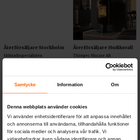
Återförsäljare Stockholm
Återförsäljare Hudiksvall
Eldstadsspecialisten
Thimper Murare AB
Adress:
Adress:
Skogängsvägen 41, Spånga,
Hudiksvägen 57, Hudiksvall,
Sverige
Sverige
Telefon:
Telefon:
Samtycke
Information
Om
0707141433
0705366851
E-post:
E-post:
christer@eldstadsspecialisten.se
thimper@hotmail.com
Hemsida:
Hemsida:
Denna webbplats använder cookies
Klicka här
Klicka här
Vi använder enhetsidentifierare för att anpassa innehållet
Vägbeskrivning
Vägbeskrivning
och annonserna till användarna, tillhandahålla funktioner
Visa på kartan
Visa på kartan
för sociala medier och analysera vår trafik. Vi
vidarebefordrar även sådana identifierare och annan