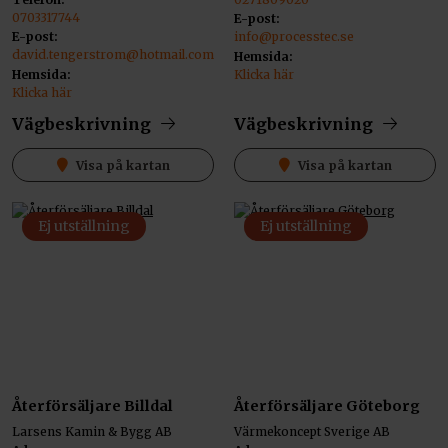
0703317744
E-post:
E-post:
info@processtec.se
david.tengerstrom@hotmail.com
Hemsida:
Hemsida:
Klicka här
Klicka här
Vägbeskrivning
Vägbeskrivning
Visa på kartan
Visa på kartan
Ej utställning
Ej utställning
Återförsäljare Billdal
Återförsäljare Göteborg
Larsens Kamin & Bygg AB
Värmekoncept Sverige AB