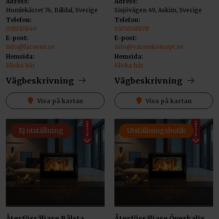
Adress:
Adress:
Humlekärret 76, Billdal, Sverige
Sisjövägen 49, Askim, Sverige
Telefon:
Telefon:
031910840
0105558878
E-post:
E-post:
info@larsens.se
info@varmekoncept.se
Hemsida:
Hemsida:
Klicka här
Klicka här
Vägbeskrivning
Vägbeskrivning
Visa på kartan
Visa på kartan
Ej utställning
Utställningsbutik
Återförsäljare Bålsta
Återförsäljare Överkalix