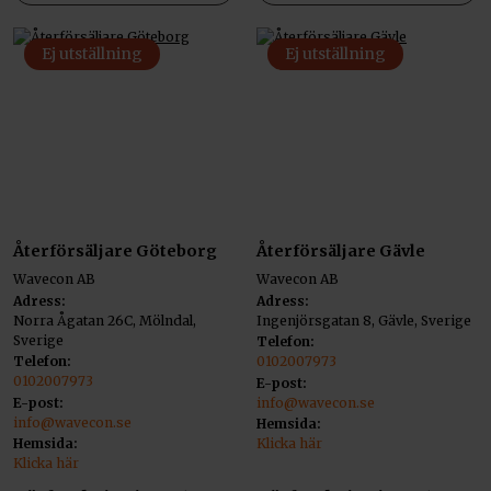
Ej utställning
Ej utställning
Återförsäljare Göteborg
Återförsäljare Gävle
Wavecon AB
Wavecon AB
Adress:
Adress:
Norra Ågatan 26C, Mölndal,
Ingenjörsgatan 8, Gävle, Sverige
Sverige
Telefon:
Telefon:
0102007973
0102007973
E-post:
E-post:
info@wavecon.se
info@wavecon.se
Hemsida:
Hemsida:
Klicka här
Klicka här