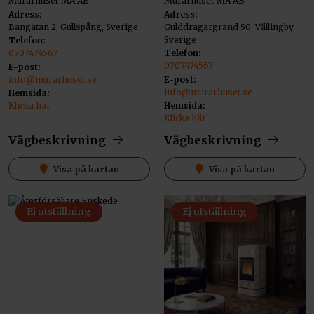
Murarhuset-MA AB
Murarhuset-MA AB
Adress:
Adress:
Bangatan 2, Gullspång, Sverige
Gulddragargränd 50, Vällingby,
Sverige
Telefon:
0707474567
Telefon:
0707474567
E-post:
info@murarhuset.se
E-post:
info@murarhuset.se
Hemsida:
Klicka här
Hemsida:
Klicka här
Vägbeskrivning
Vägbeskrivning
Visa på kartan
Visa på kartan
Ej utställning
Ej utställning