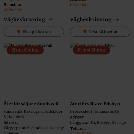
Hemsida:
Klicka här
Klicka här
Vägbeskrivning
Vägbeskrivning
Visa på kartan
Visa på kartan
Ej utställning
Ej utställning
Återförsäljare Sundsvall
Återförsäljare Edsbyn
Sundsvalls Kakelugnar Eldstäder
Processtec J Johansson AB
& Hantverk
Adress:
Adress:
Långgatan 11i, Edsbyn, Sverige
Färgargatan 6, Sundsvall, Sverige
Telefon:
Telefon:
0271809020