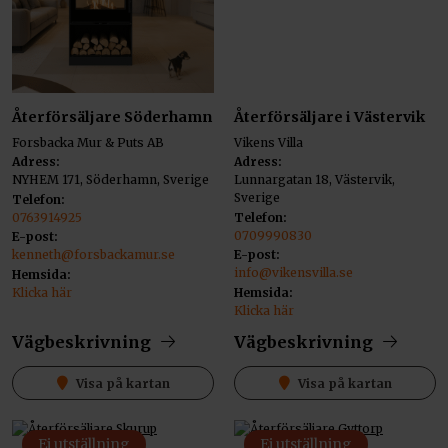
Återförsäljare Söderhamn
Återförsäljare i Västervik
Forsbacka Mur & Puts AB
Vikens Villa
Adress:
Adress:
NYHEM 171, Söderhamn, Sverige
Lunnargatan 18, Västervik,
Sverige
Telefon:
0763914925
Telefon:
0709990830
E-post:
kenneth@forsbackamur.se
E-post:
info@vikensvilla.se
Hemsida:
Klicka här
Hemsida:
Klicka här
Vägbeskrivning
Vägbeskrivning
Visa på kartan
Visa på kartan
Ej utställning
Ej utställning