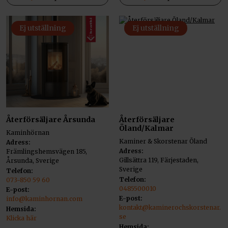
Ej utställning
Ej utställning
Återförsäljare Årsunda
Återförsäljare
Öland/Kalmar
Kaminhörnan
Kaminer & Skorstenar Öland
Adress:
Adress:
Främlingshemsvägen 185,
Gillsättra 119, Färjestaden,
Årsunda, Sverige
Sverige
Telefon:
Telefon:
073-850 59 60
0485500010
E-post:
E-post:
info@kaminhornan.com
kontakt@kaminerochskorstenar.
Hemsida:
se
Klicka här
Hemsida: