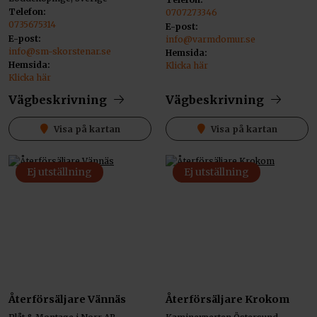
Telefon:
0707273346
0735675314
E-post:
E-post:
info@varmdomur.se
info@sm-skorstenar.se
Hemsida:
Hemsida:
Klicka här
Klicka här
Vägbeskrivning
Vägbeskrivning
Visa på kartan
Visa på kartan
Ej utställning
Ej utställning
Återförsäljare Vännäs
Återförsäljare Krokom