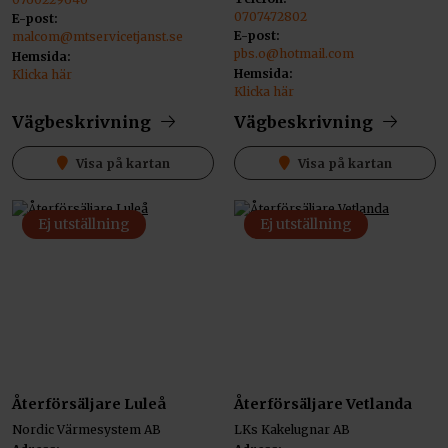
0707472802
E-post:
E-post:
malcom@mtservicetjanst.se
pbs.o@hotmail.com
Hemsida:
Hemsida:
Klicka här
Klicka här
Vägbeskrivning
Vägbeskrivning
Visa på kartan
Visa på kartan
Ej utställning
Ej utställning
Återförsäljare Luleå
Återförsäljare Vetlanda
Nordic Värmesystem AB
LKs Kakelugnar AB