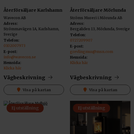
Återförsäljare Karlshamn
Återförsäljare Mörlunda
Wavecon AB
Ströms Mureri i Mörunda AB
Adress:
Adress:
Strömmavägen 1A, Karlshamn,
Bergaliden 13, Mörlunda, Sverige
Sverige
Telefon:
Telefon:
0727209907
0102007973
E-post:
E-post:
grevlingmur@msn.com
info@wavecon.se
Hemsida:
Hemsida:
Klicka här
Klicka här
Vägbeskrivning
Vägbeskrivning
Visa på kartan
Visa på kartan
Ej utställning
Ej utställning