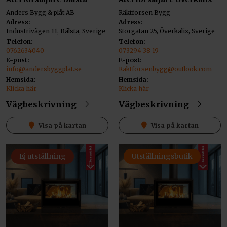
Anders Bygg & plåt AB
Räktforsen Bygg
Adress:
Adress:
Industrivägen 11, Bålsta, Sverige
Storgatan 25, Överkalix, Sverige
Telefon:
Telefon:
0762634040
073294 38 19
E-post:
E-post:
info@andersbyggplat.se
Raktforsenbygg@outlook.com
Hemsida:
Hemsida:
Klicka här
Klicka här
Vägbeskrivning
Vägbeskrivning
Visa på kartan
Visa på kartan
Ej utställning
Utställningsbutik