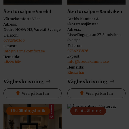
Återförsäljare Varekil
Återförsäljare Sandviken
Värmekomfort i Väst
Breids Kaminer &
Skorstenstjänster
Adress:
Nedre HOGA 512, Varekil, Sverige
Adress:
Lisselängsgatan 27, Sandviken,
Telefon:
Sverige
0732360360
Telefon:
E-post:
0736233826
info@varmekomfort.se
E-post:
Hemsida:
info@breidskaminer.se
Klicka här
Hemsida:
Klicka här
Vägbeskrivning
Vägbeskrivning
Visa på kartan
Visa på kartan
Utställningsbutik
Ej utställning