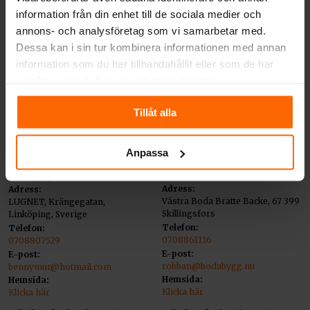
information från din enhet till de sociala medier och
Ej utställning
Ej utställning
annons- och analysföretag som vi samarbetar med.
Dessa kan i sin tur kombinera informationen med annan
information som du har tillhandahållit eller som de har
samlat in när du har använt deras tjänster.
Tillåt alla
Återförsäljare Linköping
Återförsäljare
Anpassa
Skillingsfors
Benny Johanssons Mureri i
Boda Bygg & Hemservice
Linköping AB
Adress:
Adress:
Västra Boda Bratte Backe, 67 399
LUGNET, Krängegatan,
Skillingsfors
Linköping, Sverige
Telefon:
Telefon:
0708861116
0708807529
E-post:
E-post:
robban@bodabygg.nu
bennymur@hotmail.com
Hemsida:
Hemsida:
Klicka här
Klicka här