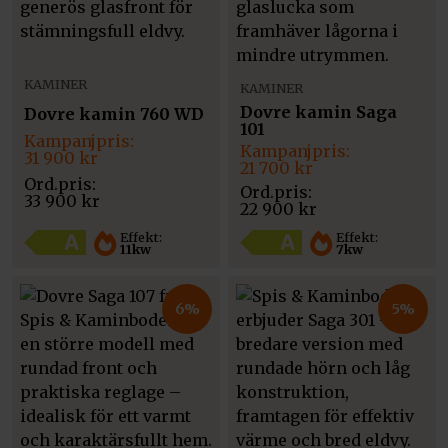
KAMINER
KAMINER
Dovre kamin Saga
Dovre kamin 760 WD
101
Det
Det
Det
Det
ursprungliga
nuvarande
31 900
kr
ursprungliga
nuvarande
21 700
kr
priset
priset
priset
priset
var:
är:
var:
är:
33 900
kr
33
31
22 900
kr
22
21
900 kr.
900 kr.
900 kr.
700 kr.
Effekt:
Effekt:
11kw
7kw
6%
5%