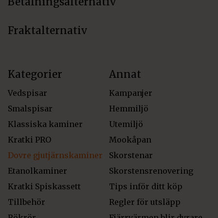
Betalningsalternativ
Fraktalternativ
Kategorier
Annat
Vedspisar
Kampanjer
Smalspisar
Hemmiljö
Klassiska kaminer
Utemiljö
Kratki PRO
Mookåpan
Dovre gjutjärnskaminer
Skorstenar
Etanolkaminer
Skorstensrenovering
Kratki Spiskassett
Tips inför ditt köp
Tillbehör
Regler för utsläpp
Rökrör
Fjärrvärmen blir dyrare