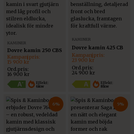
KAMINER
KAMINER
Dovre kamin 425 CB
Dovre kamin 250 CBS
Det
Det
Det
Det
ursprungliga
nuvarande
23 900
kr
ursprungliga
nuvarande
15 900
kr
priset
priset
priset
priset
var:
är:
var:
är:
24 900
kr
16 900
kr
24
23
16
15
900 kr.
900 kr.
900 kr.
900 kr.
Effekt:
Effekt:
6kw
8kw
6%
5%