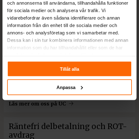
och annonserna till användarna, tillhandahålla funktioner
verksamhet och hur kan du maximera både
för sociala medier och analysera vår trafik. Vi
värme och stil?
vidarebefordrar även sådana identifierare och annan
information från din enhet till de sociala medier och
Tips och råd
annons- och analysföretag som vi samarbetar med.
Dessa kan i sin tur kombinera informationen med annan
Kreditvärdighet Silver
information som du har tillhandahållit eller som de har
samlat in när du har använt deras tjänster.
UC SILVER indikerar att Spis och Kaminboden
Ab är en trygg och solid partner att göra affärer
Tillåt alla
med. Kreditbetyget baseras på UC Risk Företag
som är marknadens säkraste modell för
Anpassa
kreditbedömning...
Läs mer om oss på UC
Räntefri delbetalning och ROT-
avdrag