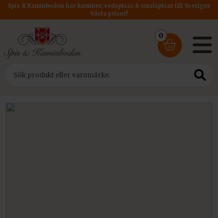
Spis & Kaminboden har kaminer, vedspisar & smalspisar till Sveriges
bästa priser!
0
Hem
/
Kaminer
/ Dovre gjutjärnskaminer