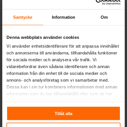
Samtycke
Information
Om
RÖKRÖR
RÖKRÖR
Denna webbplats använder cookies
Rökrör Ø150x500mm
Rökrör Ø150x600mm
– med sotlucka &
Vi använder enhetsidentifierare för att anpassa innehållet
spjäll
och annonserna till användarna, tillhandahålla funktioner
984
kr
för sociala medier och analysera vår trafik. Vi
1 233
kr
vidarebefordrar även sådana identifierare och annan
information från din enhet till de sociala medier och
annons- och analysföretag som vi samarbetar med.
Dessa kan i sin tur kombinera informationen med annan
RÖKRÖR
RÖKRÖR
information som du har tillhandahållit eller som de har
Rökrör Ø150x500mm
Rökrör Ø150x400mm
samlat in när du har använt deras tjänster.
883
kr
770
kr
Tillåt alla