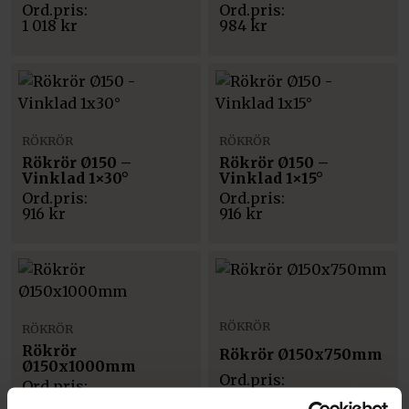
1 018
kr
984
kr
RÖKRÖR
RÖKRÖR
Rökrör Ø150 –
Rökrör Ø150 –
Vinklad 1×30°
Vinklad 1×15°
916
kr
916
kr
RÖKRÖR
RÖKRÖR
Rökrör
Rökrör Ø150x750mm
Ø150x1000mm
1 053
kr
1 120
kr