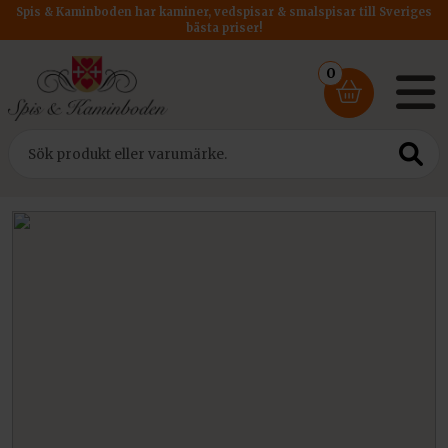
Spis & Kaminboden har kaminer, vedspisar & smalspisar till Sveriges
bästa priser!
0
Hem
/
Rökrör
/ Rökrör DM 150