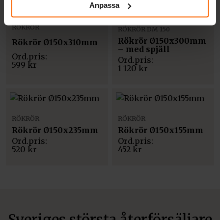
Anpassa
RÖKRÖR
RÖKRÖR DM 150
Rökrör Ø150x300mm
Rökrör Ø150x310mm
– med spjäll
599
kr
1 120
kr
RÖKRÖR
RÖKRÖR
Rökrör Ø150x235mm
Rökrör Ø150x155mm
520
kr
452
kr
Sveriges största återförsäljare