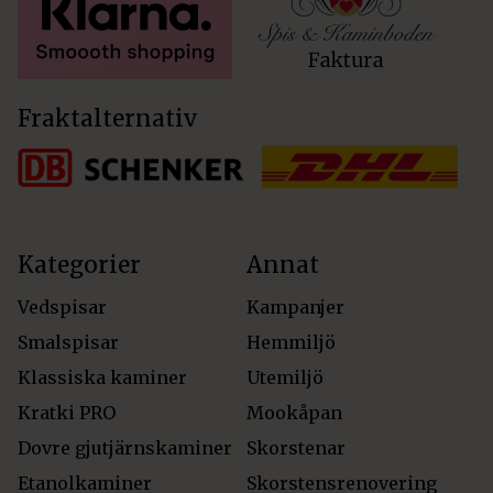
Fraktalternativ
Kategorier
Annat
Vedspisar
Kampanjer
Smalspisar
Hemmiljö
Klassiska kaminer
Utemiljö
Kratki PRO
Mookåpan
Dovre gjutjärnskaminer
Skorstenar
Etanolkaminer
Skorstensrenovering