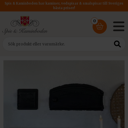
Spis & Kaminboden har kaminer, vedspisar & smalspisar till Sveriges
bästa priser!
0
Hem
/
Tillbehör
/ Sotluckor