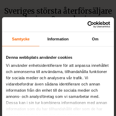
Sveriges största återförsäljare
av vedspisar & smalspisar
Alltid fri frakt.
Hos oss på Spis & Kaminboden kan du köpa
Samtycke
Information
Om
moderna och klassiska kaminer, vedspisar och
smalspisar i gjutjärn från etablerade varumärken
med bästa garanti till Sveriges absolut bästa priser.
Denna webbplats använder cookies
Även tillbehör och skorstenar. Högsta kvalitet och
Vi använder enhetsidentifierare för att anpassa innehållet
alltid fri frakt.
och annonserna till användarna, tillhandahålla funktioner
Vi levererar enbart kvalitetsprodukter och har tack
för sociala medier och analysera vår trafik. Vi
vare er kunder lyckats bli Sveriges största
vidarebefordrar även sådana identifierare och annan
leverantör av vedspisar och smalspisar för 9:e året
information från din enhet till de sociala medier och
i rad.
annons- och analysföretag som vi samarbetar med.
Dessa kan i sin tur kombinera informationen med annan
Vi erbjuder dig som kund räntefri delbetalning,
information som du har tillhandahållit eller som de har
säker leverans och
fri frakt
på nya spisar och
samlat in när du har använt deras tjänster.