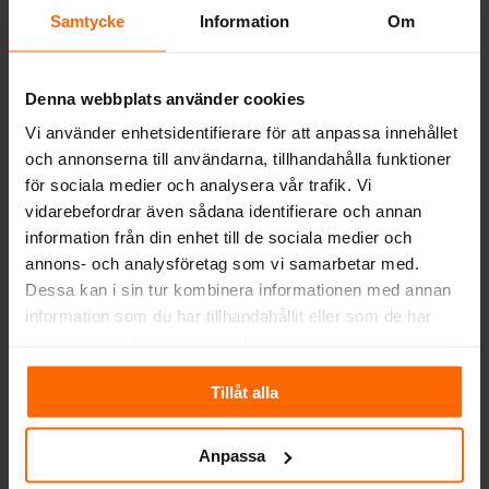
värme och stil?
Samtycke
Information
Om
Tips och råd
Denna webbplats använder cookies
Kreditvärdighet Silver
Vi använder enhetsidentifierare för att anpassa innehållet
och annonserna till användarna, tillhandahålla funktioner
UC SILVER indikerar att Spis och Kaminboden
för sociala medier och analysera vår trafik. Vi
Ab är en trygg och solid partner att göra affärer
vidarebefordrar även sådana identifierare och annan
med. Kreditbetyget baseras på UC Risk Företag
information från din enhet till de sociala medier och
som är marknadens säkraste modell för
annons- och analysföretag som vi samarbetar med.
kreditbedömning...
Dessa kan i sin tur kombinera informationen med annan
information som du har tillhandahållit eller som de har
Läs mer om oss på UC
samlat in när du har använt deras tjänster.
Tillåt alla
Säker transport
Vid en eventuell transportskada, garanterar vi
Anpassa
att täcka kostnaden för retur av produkten och