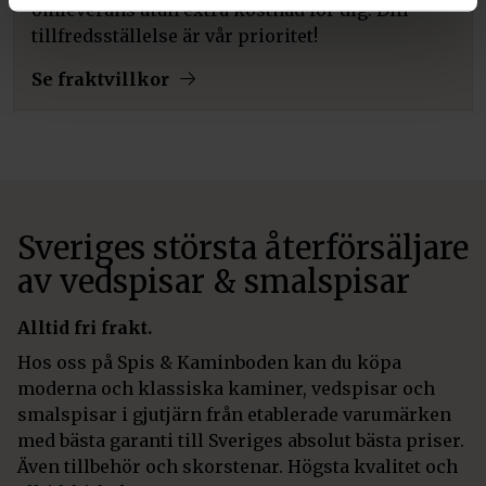
omleverans utan extra kostnad för dig. Din
tillfredsställelse är vår prioritet!
Se fraktvillkor
Sveriges största återförsäljare
av vedspisar & smalspisar
Alltid fri frakt.
Hos oss på Spis & Kaminboden kan du köpa
moderna och klassiska kaminer, vedspisar och
smalspisar i gjutjärn från etablerade varumärken
med bästa garanti till Sveriges absolut bästa priser.
Även tillbehör och skorstenar. Högsta kvalitet och