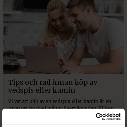
Tips och råd innan köp av
vedspis eller kamin
Vi vet att köp av en vedspis eller kamin är en
investering med många överväganden. Vilken
modell passar bäst i just ditt hem eller
verksamhet och hur kan du maximera både