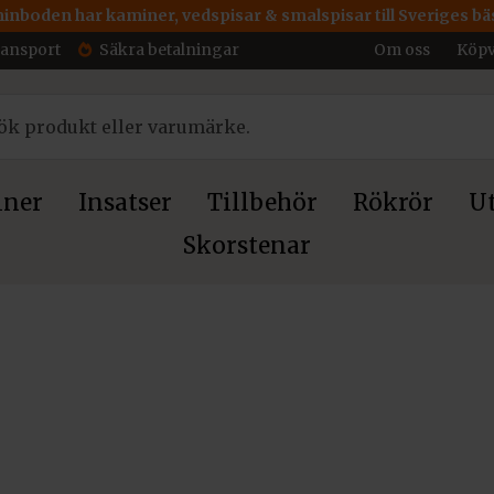
inboden har kaminer, vedspisar & smalspisar till Sveriges bäs
ransport
Säkra betalningar
Om oss
Köpv
ner
Insatser
Tillbehör
Rökrör
Ut
Skorstenar