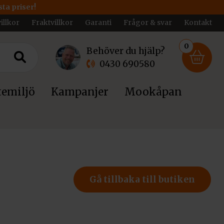
ta priser!
illkor
Fraktvillkor
Garanti
Frågor & svar
Kontakt
0
Behöver du hjälp?
0430 690580
emiljö
Kampanjer
Mookåpan
Gå tillbaka till butiken