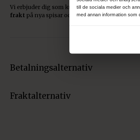
Vi erbjuder dig som kund räntefri delbetalning
till de sociala medier och a
med annan information som du 
frakt
på nya spisar och kaminer med leverans 
Betalningsalternativ
Fraktalternativ