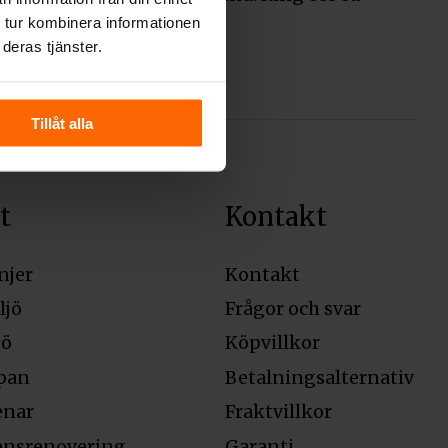
bokar vi en tid.
 tur kombinera informationen
deras tjänster.
Tillåt alla
t
Kontakt
njer
Kontakt
ljö
Frågor och svar
jö
Köpvillkor
pan
Betalningsalternativ
enar
Fraktvillkor
ensrenovering
Garanti