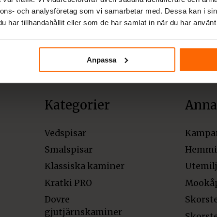
, säker leverans och
fri
nnons- och analysföretag som vi samarbetar med. Dessa kan i sin
har tillhandahållit eller som de har samlat in när du har använt 
inom Sveriges gränser.
Anpassa
Kategorier
Anna
Vedspisar
Kampa
Smalspisar
Hemmi
Klassiska kaminer
Utemil
Kratki PRO
Mookå
Dovre
Skorst
gjutjärnskaminer
Skorst