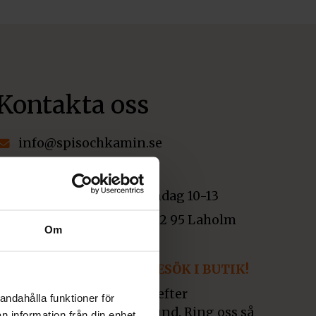
Kontakta oss
info@spisochkamin.se
0430-690580
Måndag-Fredag 09-17, Söndag 10-13
Värestorpsvägen 16, 312 95 Laholm
Om
Org nr: 556963-7530
VIKTIGT! RING INNAN BESÖK I BUTIK!
Besök i butik sker endast efter
andahålla funktioner för
överenskommelse med kund. Ring oss så
n information från din enhet