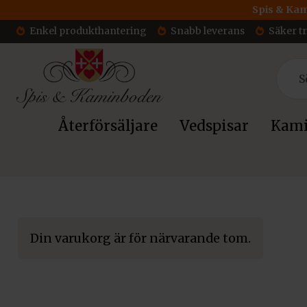
Spis & Kam
Enkel produkthantering
Snabb leverans
Säker t
Återförsäljare
Vedspisar
Kami
Hem
/ Varukorg
Din varukorg är för närvarande tom.