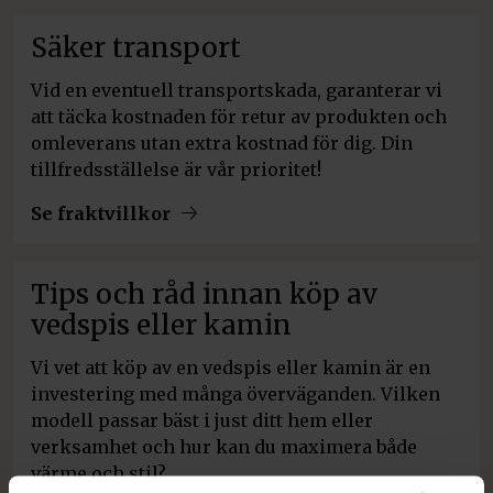
Säker transport
Vid en eventuell transportskada, garanterar vi
att täcka kostnaden för retur av produkten och
omleverans utan extra kostnad för dig. Din
tillfredsställelse är vår prioritet!
Se fraktvillkor
Tips och råd innan köp av
vedspis eller kamin
Vi vet att köp av en vedspis eller kamin är en
investering med många överväganden. Vilken
modell passar bäst i just ditt hem eller
verksamhet och hur kan du maximera både
värme och stil?