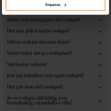
Anpassa
Hur ofta får man elda i vedspis?
Måste man ha bygglov för vedspis?
Hur stor plåt framför vedspis?
Vilken vedspis ska man köpa?
Varför ryker det in i vedspisen?
Vad kostar vedspis?
Kan jag installera min egen vedspis?
Hur gör man eld i vedspis?
Är en vedspis tillräcklig som
huvudsaklig värmekälla i villa?