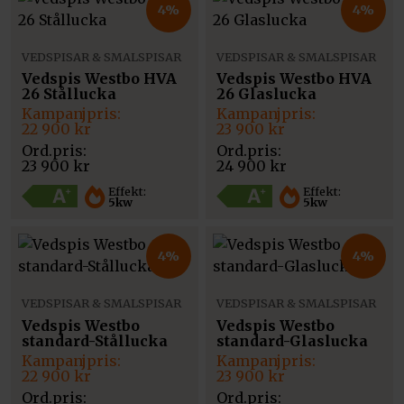
4%
4%
VEDSPISAR & SMALSPISAR
VEDSPISAR & SMALSPISAR
Vedspis Westbo HVA
Vedspis Westbo HVA
26 Stållucka
26 Glaslucka
Det
Det
Det
Det
ursprungliga
nuvarande
ursprungliga
nuvarande
22 900
kr
23 900
kr
priset
priset
priset
priset
var:
är:
var:
är:
23 900
kr
24 900
kr
23
22
24
23
900 kr.
900 kr.
900 kr.
900 kr.
Effekt:
Effekt:
5kw
5kw
4%
4%
VEDSPISAR & SMALSPISAR
VEDSPISAR & SMALSPISAR
Vedspis Westbo
Vedspis Westbo
standard-Stållucka
standard-Glaslucka
Det
Det
Det
Det
ursprungliga
nuvarande
ursprungliga
nuvarande
22 900
kr
23 900
kr
priset
priset
priset
priset