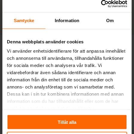
Tips och råd
Samtycke
Information
Om
Denna webbplats använder cookies
Frågor och svar
Vi använder enhetsidentifierare för att anpassa innehållet
och annonserna till användarna, tillhandahålla funktioner
för sociala medier och analysera vår trafik. Vi
vidarebefordrar även sådana identifierare och annan
Får man installera en vedspis?
information från din enhet till de sociala medier och
annons- och analysföretag som vi samarbetar med.
Hur effektiv är en gammal vedspis?
Dessa kan i sin tur kombinera informationen med annan
information som du har tillhandahållit eller som de har
Hur eldar man i en gammal vedspis?
samlat in när du har använt deras tjänster.
Kan man elda i braskamin varje dag?
Tillåt alla
Måste man ha skorsten till vedspis?