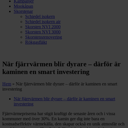
Kampanjer
Mookåpan
Skorstenar
Schiedel isokern
Schiedel isokern air
Skorsten NVI 2000
Skorsten NVI 3000
Skorstensrenovering
Rökgasfläkt
När fjärrvärmen blir dyrare – därför är
kaminen en smart investering
Hem
»
När fjärrvärmen blir dyrare – därför är kaminen en smart
investering
När fjärrvärmen blir dyrare – därför är kaminen en smart
investering
Fjärrvärmepriserna har stigit kraftigt de senaste åren och i vissa
kommuner med över 30%. En kamin ger dig inte bara en
kostnadseffektiv värmekälla, den skapar också en unik atmosfär och