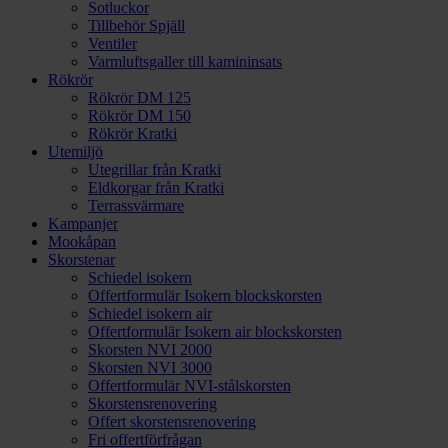
Sotluckor
Tillbehör Spjäll
Ventiler
Varmluftsgaller till kamininsats
Rökrör
Rökrör DM 125
Rökrör DM 150
Rökrör Kratki
Utemiljö
Utegrillar från Kratki
Eldkorgar från Kratki
Terrassvärmare
Kampanjer
Mookåpan
Skorstenar
Schiedel isokern
Offertformulär Isokern blockskorsten
Schiedel isokern air
Offertformulär Isokern air blockskorsten
Skorsten NVI 2000
Skorsten NVI 3000
Offertformulär NVI-stålskorsten
Skorstensrenovering
Offert skorstensrenovering
Fri offertförfrågan