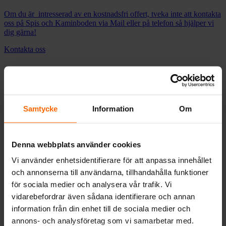
Om du är intresserad av en kostnadsfri offert, tveka inte att kontakta
oss på Spis och Kaminboden via Mail eller på telefon så hjälper vi
dig gärna!
Kontakta oss
Tips och råd innan köp av vedspis eller kamin
Vi vet att köp av en vedspis eller kamin är en investering med
Samtycke
Information
Om
många överväganden. Vilken modell passar bäst i just ditt hem eller
verksamhet och hur kan du maximera både värme och stil?
Tips och råd
Denna webbplats använder cookies
Sveriges största återförsäljare av
Vi använder enhetsidentifierare för att anpassa innehållet
och annonserna till användarna, tillhandahålla funktioner
vedspisar & smalspisar
för sociala medier och analysera vår trafik. Vi
vidarebefordrar även sådana identifierare och annan
Alltid fri frakt.
information från din enhet till de sociala medier och
Hos oss på Spis & Kaminboden kan du köpa moderna och klassiska
annons- och analysföretag som vi samarbetar med.
kaminer, vedspisar och smalspisar i gjutjärn från etablerade