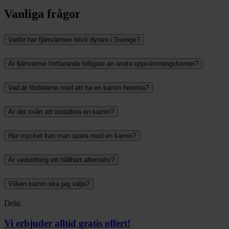
Vanliga frågor
Varför har fjärrvärmen blivit dyrare i Sverige?
Är fjärrvärme fortfarande billigare än andra uppvärmningsformer?
Vad är fördelarna med att ha en kamin hemma?
Är det svårt att installera en kamin?
Hur mycket kan man spara med en kamin?
Är vedeldning ett hållbart alternativ?
Vilken kamin ska jag välja?
Dela
Dela
Dela
Dela
Dela:
på
på
på
på
facebook
X
linkedin
pinterest
Vi erbjuder alltid gratis offert!