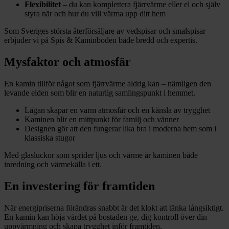
Flexibilitet
– du kan komplettera fjärrvärme eller el och själv
styra när och hur du vill värma upp ditt hem
Som Sveriges största återförsäljare av vedspisar och smalspisar
erbjuder vi på Spis & Kaminboden både bredd och expertis.
Mysfaktor och atmosfär
En kamin tillför något som fjärrvärme aldrig kan – nämligen den
levande elden som blir en naturlig samlingspunkt i hemmet.
Lågan skapar en varm atmosfär och en känsla av trygghet
Kaminen blir en mittpunkt för familj och vänner
Designen gör att den fungerar lika bra i moderna hem som i
klassiska stugor
Med glasluckor som sprider ljus och värme är kaminen både
inredning och värmekälla i ett.
En investering för framtiden
När energipriserna förändras snabbt är det klokt att tänka långsiktigt.
En kamin kan höja värdet på bostaden ge, dig kontroll över din
uppvärmning och skapa trygghet inför framtiden.