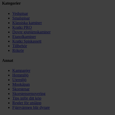
Kategorier
Vedspisar
Smalspisar
Klassiska kaminer
Kratki PRO
Dovre gjutjärnskaminer
Etanolkaminer
Kratki Spiskassett
Tillbehör
Rökrör
Annat
Kampanjer
Hemmiljö
Utemiljö
Mookåpan
Skorstenar
Skorstensrenovering
Tips inför ditt köp
Regler för utsläpp
Fjärrvärmen blir dyrare