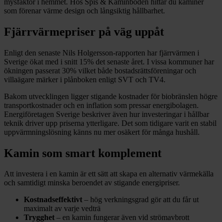
mysfaktor i hemmet. Hos Spis & Kaminboden hittar du kaminer
som förenar värme design och långsiktig hållbarhet.
Fjärrvärmepriser på väg uppåt
Enligt den senaste Nils Holgersson-rapporten har fjärrvärmen i
Sverige ökat med i snitt 15% det senaste året. I vissa kommuner har
ökningen passerat 30% vilket både bostadsrättsföreningar och
villaägare märker i plånboken enligt SVT och TV4.
Bakom utvecklingen ligger stigande kostnader för biobränslen högre
transportkostnader och en inflation som pressar energibolagen.
Energiföretagen Sverige beskriver även hur investeringar i hållbar
teknik driver upp priserna ytterligare. Det som tidigare varit en stabil
uppvärmningslösning känns nu mer osäkert för många hushåll.
Kamin som smart komplement
Att investera i en kamin är ett sätt att skapa en alternativ värmekälla
och samtidigt minska beroendet av stigande energipriser.
Kostnadseffektivt
– hög verkningsgrad gör att du får ut
maximalt av varje vedträ
Trygghet
– en kamin fungerar även vid strömavbrott