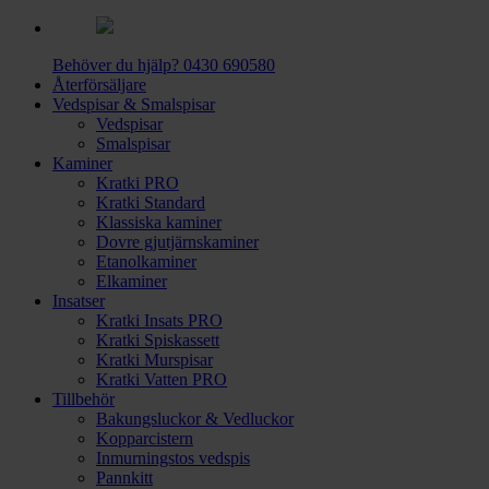
Behöver du hjälp?
0430 690580
Återförsäljare
Vedspisar & Smalspisar
Vedspisar
Smalspisar
Kaminer
Kratki PRO
Kratki Standard
Klassiska kaminer
Dovre gjutjärnskaminer
Etanolkaminer
Elkaminer
Insatser
Kratki Insats PRO
Kratki Spiskassett
Kratki Murspisar
Kratki Vatten PRO
Tillbehör
Bakungsluckor & Vedluckor
Kopparcistern
Inmurningstos vedspis
Pannkitt