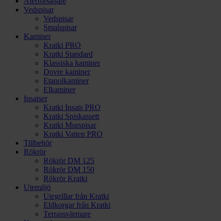
Återförsäljare
Vedspisar
Vedspisar
Smalspisar
Kaminer
Kratki PRO
Kratki Standard
Klassiska kaminer
Dovre kaminer
Etanolkaminer
Elkaminer
Insatser
Kratki Insats PRO
Kratki Spiskassett
Kratki Murspisar
Kratki Vatten PRO
Tillbehör
Rökrör
Rökrör DM 125
Rökrör DM 150
Rökrör Kratki
Utemiljö
Utegrillar från Kratki
Eldkorgar från Kratki
Terrassvärmare