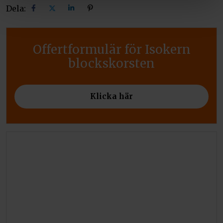
Dela:
Dela
Dela
Dela
Dela
på
på
på
på
facebook
X
linkedin
pinterest
Offertformulär för Isokern
blockskorsten
Klicka här