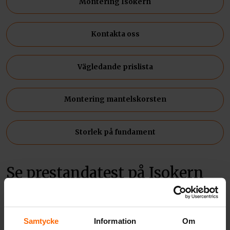
Montering Isokern
Kontakta oss
Vägledande prislista
Montering mantelskorsten
Storlek på fundament
Se prestandatest på Isokern
Samtycke
Information
Om