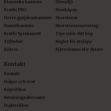
Klassiska kaminer
Utemiljö
Kratki PRO
Mookåpan
Dovre gjutjärnskaminer
Skorstenar
Etanolkaminer
Skorstensrenovering
Kratki Spiskassett
Tips inför ditt köp
Tillbehör
Regler för utsläpp
Rökrör
Fjärrvärmen blir dyrare
Kontakt
Kontakt
Frågor och svar
Köpvillkor
Betalningsalternativ
Fraktvillkor