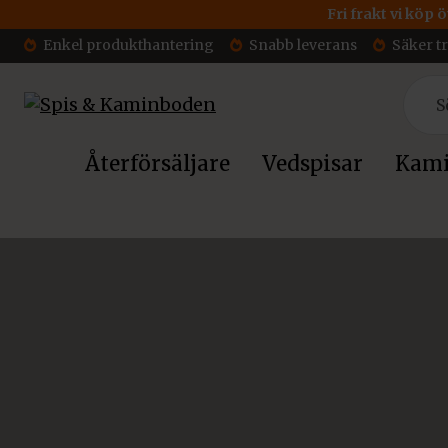
Fri frakt vi köp 
Enkel produkthantering
Snabb leverans
Säker t
Återförsäljare
Vedspisar
Kami