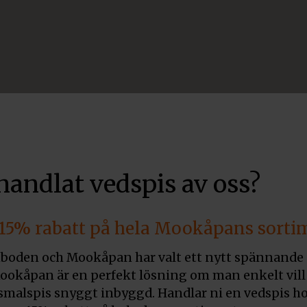
handlat vedspis av oss?
 15% rabatt på hela Mookåpans sorti
boden och Mookåpan har valt ett nytt spännande
ookåpan är en perfekt lösning om man enkelt vill 
 smalspis snyggt inbyggd. Handlar ni en vedspis ho