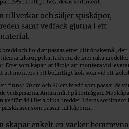
pan 15% rabatt på hela deras sortiment.
tillverkar och säljer spiskåpor,
reden samt vedfack gjutna i ett
material.
 bredd och höjd anpassas efter ditt önskemål, den
stilen är lika uppskattad som de mer raka modeller
t. Eftersom kåpan är färdig att montera vid levera
lt att montera i ett befintligt kök som vid ett köks
en finns i 70 cm och 80 cm bredd som passar de va
 vedspisarna. Andra mått på förfrågan. Mookåp
n vedförråd i flera olika bredder. I deras sortiment 
a prisklasser som passar till kåporna.
skapar enkelt en vacker hemtrevna