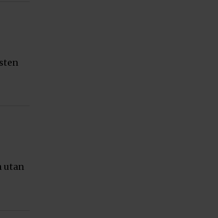
 sten
h utan