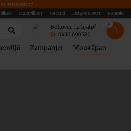
ges bästa priser!
illkor
Fraktvillkor
Garanti
Frågor & svar
Kontakt
0
Behöver du hjälp?
0430 690580
emiljö
Kampanjer
Mookåpan