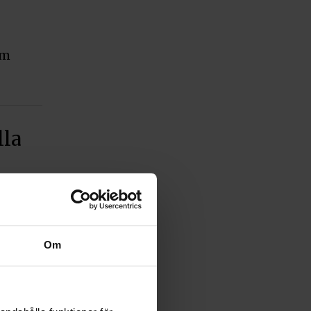
mm
lla
Om
nns