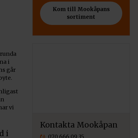
Kom till Mookåpans
sortiment
 runda
na i
ns går
byte.
nligast
an
har vi
Kontakta Mookåpan
d i
070 666 09 35