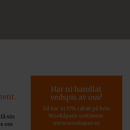
Har ni handlat
ment.
vedspis av oss?
Då har ni 15% rabatt på hela
Mookåpans sortiment.
få sin
www.mookapan.se
s oss