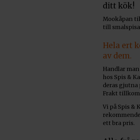
ditt kök!
Mookåpan til
till smalspis
Hela ert 
av dem.
Handlar man 
hos Spis & K
deras gjutna 
Frakt tillko
Vi på Spis &
rekommenderar
ett bra pris.