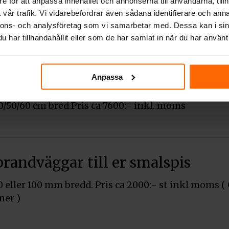
e för att anpassa innehållet och annonserna till användarna, tillh
:- inkl. moms
vår trafik. Vi vidarebefordrar även sådana identifierare och anna
nnons- och analysföretag som vi samarbetar med. Dessa kan i sin
har tillhandahållit eller som de har samlat in när du har använt 
dförvaring finns till alla
Anpassa
modeller
0/50/60 cm bred Pris ca 7600:- inkl. moms
brandväggar till er smalspis
0 eller 100 mm bredd. Pris ca 2000:- st inkl moms ( 
mer )