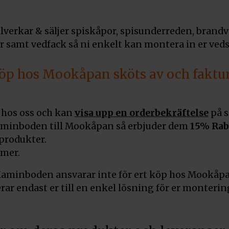
lverkar & säljer spiskåpor, spisunderreden, brand
ar samt vedfack så ni enkelt kan montera in er veds
köp hos Mookåpan sköts av och faktu
hos oss och kan
visa upp en orderbekräftelse
på s
aminboden till Mookåpan så erbjuder dem
15% Rab
produkter.
mmer.
 Kaminboden ansvarar inte för ert köp hos Mookåp
 endast er till en enkel lösning för er montering