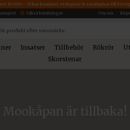
över 10 000:- Vi har kaminer, vedspisar & smalspisar till Sveri
ransport
Säkra betalningar
Om oss
Köpv
ner
Insatser
Tillbehör
Rökrör
Ut
Skorstenar
Mookåpan är tillbaka!