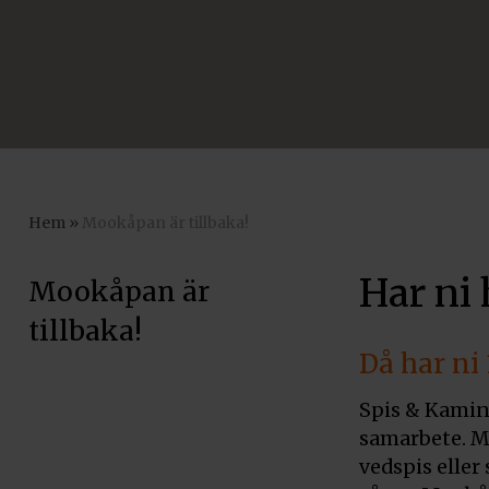
Hem
»
Mookåpan är tillbaka!
Har ni 
Mookåpan är
tillbaka!
Då har ni
Spis & Kamin
samarbete. M
vedspis eller