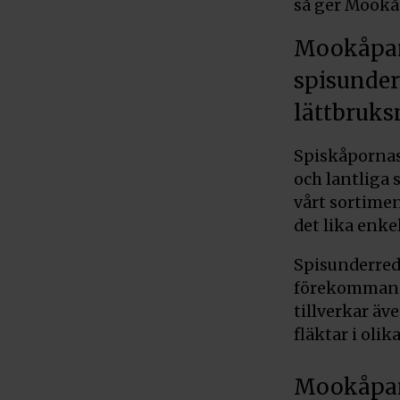
så ger Mookå
Mookåpan 
spisunder
lättbruks
Spiskåpornas
och lantliga 
vårt sortimen
det lika enke
Spisunderred
förekommande
tillverkar äve
fläktar i olik
Mookåpan 