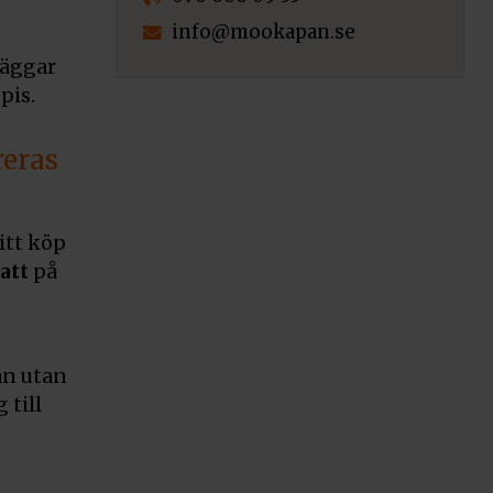
info@mookapan.se
väggar
pis.
reras
itt köp
att
på
an utan
 till