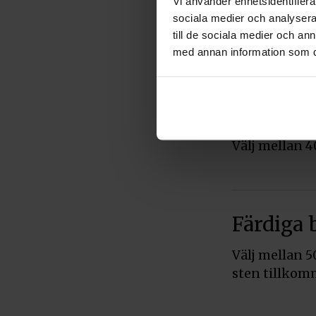
Vi använder enhetsidentifierar
Pris ca 10600
sociala medier och analysera 
till de sociala medier och a
med annan information som du 
Färdig ve
vedspis
Välj mellan 4
Färdiga 
Välj mellan 5
sten tillkom