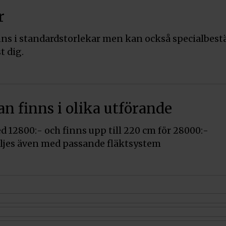
r
ns i standardstorlekar men kan också specialbestä
t dig.
 finns i olika utförande
d 12800:- och finns upp till 220 cm för 28000:-
jes även med passande fläktsystem