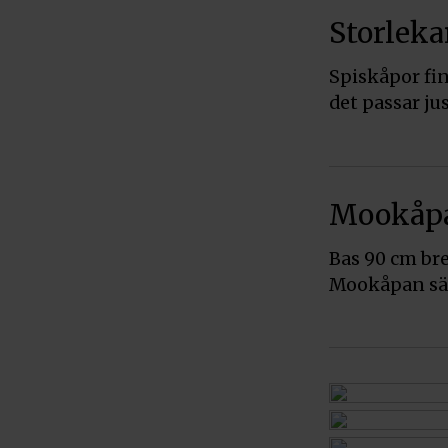
Storleka
Spiskåpor fin
det passar jus
Mookåpan
Bas 90 cm bre
Mookåpan säl