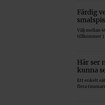
Färdig ve
smalspi
Välj mellan 4
tillkommer )
Här ser 
kunna se
Ett enkelt sät
flera timmar