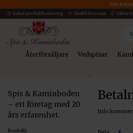
Spis & Kam
Enkel produkthantering
Snabb leverans
Säker t
Återförsäljare
Vedspisar
Kami
Hem
»
Spis & Kaminboden – ett företag med 20 års erfarenh
Betaln
Spis & Kaminboden
– ett företag med 20
Info kommer
års erfarenhet.
Kontakt
Dela: