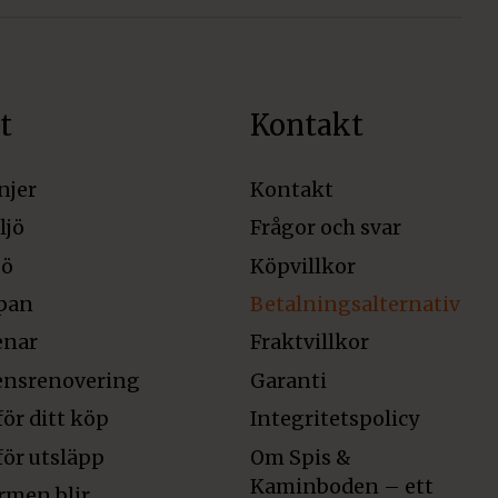
t
Kontakt
njer
Kontakt
ljö
Frågor och svar
jö
Köpvillkor
pan
Betalningsalternativ
enar
Fraktvillkor
ensrenovering
Garanti
för ditt köp
Integritetspolicy
för utsläpp
Om Spis &
Kaminboden – ett
rmen blir