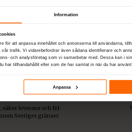
ljare av
Information
cookies
e för att anpassa innehållet och annonserna till användarna, tillh
derna och klassiska
vår trafik. Vi vidarebefordrar även sådana identifierare och anna
rån etablerade
nnons- och analysföretag som vi samarbetar med. Dessa kan i sin
olut bästa priser. Även
har tillhandahållit eller som de har samlat in när du har använt 
tid fri frakt.
 tack vare er kunder
Anpassa
pisar och smalspisar för
, säker leverans och
fri
inom Sveriges gränser.