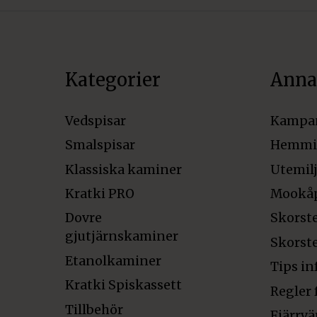
Kategorier
Anna
Vedspisar
Kampa
Smalspisar
Hemmi
Klassiska kaminer
Utemil
Kratki PRO
Mookå
Dovre
Skorst
gjutjärnskaminer
Skorst
Etanolkaminer
Tips in
Kratki Spiskassett
Regler 
Tillbehör
Fjärrvä