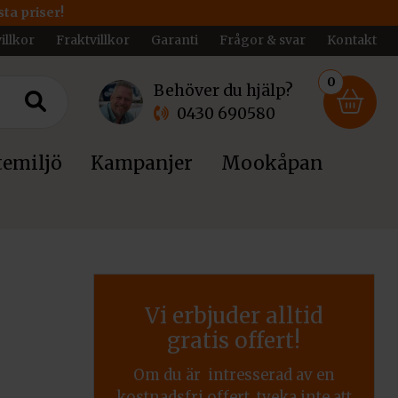
ta priser!
illkor
Fraktvillkor
Garanti
Frågor & svar
Kontakt
0
Behöver du hjälp?
0430 690580
emiljö
Kampanjer
Mookåpan
Vi erbjuder alltid
gratis offert!
Om du är intresserad av en
kostnadsfri offert, tveka inte att