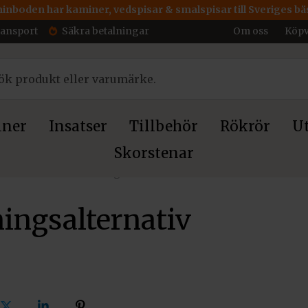
inboden har kaminer, vedspisar & smalspisar till Sveriges bäs
ransport
Säkra betalningar
Om oss
Köpv
ner
Insatser
Tillbehör
Rökrör
Ut
Skorstenar
et.
»
Kontakt
»
Betalningsalternativ
ingsalternativ