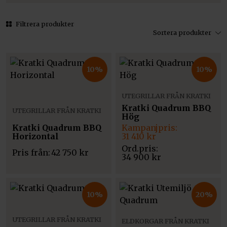
Filtrera produkter
Sortera produkter
10%
10%
UTEGRILLAR FRÅN KRATKI
Kratki Quadrum BBQ
UTEGRILLAR FRÅN KRATKI
Hög
Det
Det
Kratki Quadrum BBQ
ursprungliga
nuvarande
Horizontal
31 410
kr
priset
priset
Pris från:
42 750
kr
var:
är:
34 900
kr
34
31
900 kr.
410 kr.
10%
20%
UTEGRILLAR FRÅN KRATKI
ELDKORGAR FRÅN KRATKI