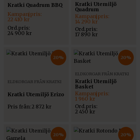
Kratki Utemiljö
Kratki Quadrum BBQ
Quadrum
Det
Det
Det
Det
ursprungliga
nuvarande
22 410
kr
ursprungliga
nuvarande
14 290
kr
priset
priset
priset
priset
var:
är:
var:
är:
24 900
kr
17 890
kr
24
22
17
14
900 kr.
410 kr.
890 kr.
290 kr.
20%
20%
ELDKORGAR FRÅN KRATKI
Kratki Utemiljö
ELDKORGAR FRÅN KRATKI
Basket
Det
Det
Kratki Utemiljö Erizo
ursprungliga
nuvarande
1 960
kr
priset
priset
Pris från:
2 872
kr
var:
är:
2 450
kr
2
1
450 kr.
960 kr.
20%
20%