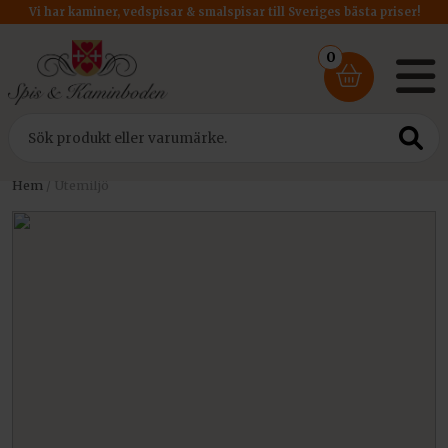
Vi har kaminer, vedspisar & smalspisar till Sveriges bästa priser!
0
Hem
/ Utemiljö