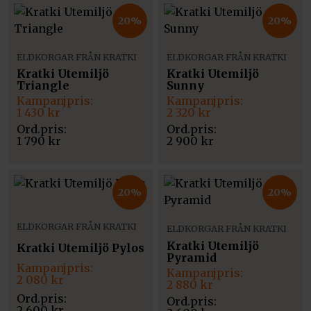
20%
20%
ELDKORGAR FRÅN KRATKI
ELDKORGAR FRÅN KRATKI
Kratki Utemiljö
Kratki Utemiljö
Triangle
Sunny
Det
Det
Det
Det
ursprungliga
nuvarande
ursprungliga
nuvarande
1 430
kr
2 320
kr
priset
priset
priset
priset
var:
är:
var:
är:
1 790
kr
2 900
kr
1
1
2
2
790 kr.
430 kr.
900 kr.
320 kr.
20%
20%
ELDKORGAR FRÅN KRATKI
ELDKORGAR FRÅN KRATKI
Kratki Utemiljö
Kratki Utemiljö Pylos
Pyramid
Det
Det
Det
Det
ursprungliga
nuvarande
2 080
kr
ursprungliga
nuvarande
2 880
kr
priset
priset
priset
priset
var:
är:
var:
är:
2 600
kr