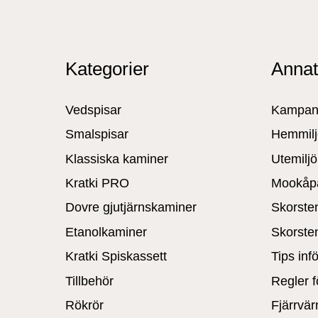
Kategorier
Anna
Vedspisar
Kampan
Smalspisar
Hemmil
Klassiska kaminer
Utemiljö
Kratki PRO
Mookåp
Dovre gjutjärnskaminer
Skorste
Etanolkaminer
Skorste
Kratki Spiskassett
Tips infö
Tillbehör
Regler f
Rökrör
Fjärrvär