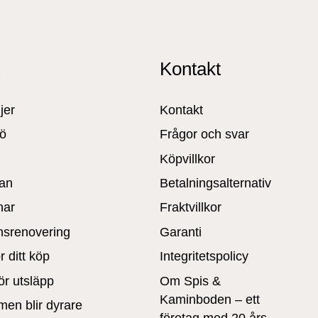
t
Kontakt
jer
Kontakt
jö
Frågor och svar
Köpvillkor
an
Betalningsalternativ
nar
Fraktvillkor
nsrenovering
Garanti
r ditt köp
Integritetspolicy
ör utsläpp
Om Spis &
Kaminboden – ett
men blir dyrare
företag med 20 års