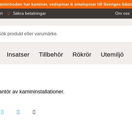
aminboden har kaminer, vedspisar & smalspisar till Sveriges bästa
rt
Säkra betalningar
Om oss
Insatser
Tillbehör
Rökrör
Utemiljö
ntör av kamininstallationer.
Dela
Dela
Dela
på
på
på
ok
X
linkedin
pinterest