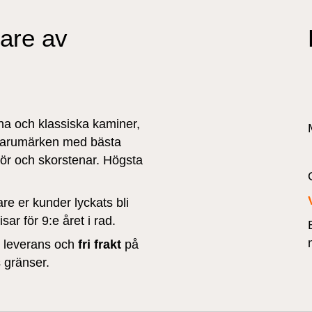
jare av
a och klassiska kaminer,
e varumärken med bästa
ehör och skorstenar. Högsta
are er kunder lyckats bli
ar för 9:e året i rad.
r leverans och
fri frakt
på
 gränser.