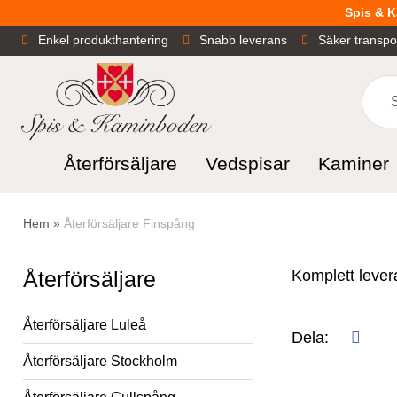
Spis & K
Enkel produkthantering
Snabb leverans
Säker transpo
Återförsäljare
Vedspisar
Kaminer
Hem
»
Återförsäljare Finspång
Komplett levera
Återförsäljare
Återförsäljare Luleå
Dela:
Dela
Återförsäljare Stockholm
på
facebo