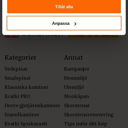
Tillåt alla
Fraktalternativ
Anpassa
Kategorier
Annat
Vedspisar
Kampanjer
Smalspisar
Hemmiljö
Klassiska kaminer
Utemiljö
Kratki PRO
Mookåpan
Dovre gjutjärnskaminer
Skorstenar
Etanolkaminer
Skorstensrenovering
Kratki Spiskassett
Tips inför ditt köp