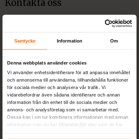
Kontakta oss
info@spisochkamin.se
0430-690580
Måndag-Fredag 09-17, Söndag 10-13
Samtycke
Information
Om
Värestorpsvägen 16, 312 95 Laholm
Org nr: 556963-7530
Denna webbplats använder cookies
VIKTIGT! RING INNAN BESÖK I BUTIK!
Vi använder enhetsidentifierare för att anpassa innehållet
Besök i butik sker endast efter överenskommelse
och annonserna till användarna, tillhandahålla funktioner
med kund. Ring oss så bokar vi en tid.
för sociala medier och analysera vår trafik. Vi
vidarebefordrar även sådana identifierare och annan
information från din enhet till de sociala medier och
annons- och analysföretag som vi samarbetar med.
Betalningsalternativ
Dessa kan i sin tur kombinera informationen med annan
information som du har tillhandahållit eller som de har
samlat in när du har använt deras tjänster.