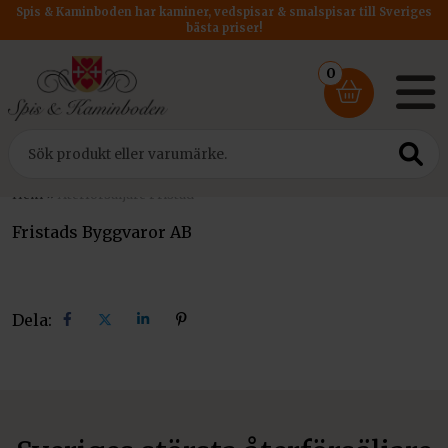
Spis & Kaminboden har kaminer, vedspisar & smalspisar till Sveriges
bästa priser!
0
Hem
»
Återförsäljare Fristad
Fristads Byggvaror AB
Dela:
Dela
Dela
Dela
Dela
på
på
på
på
facebook
X
linkedin
pinterest