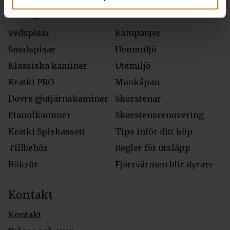
Kategorier
Annat
Vedspisar
Kampanjer
Smalspisar
Hemmiljö
Klassiska kaminer
Utemiljö
Kratki PRO
Mookåpan
Dovre gjutjärnskaminer
Skorstenar
Etanolkaminer
Skorstensrenovering
Kratki Spiskassett
Tips inför ditt köp
Tillbehör
Regler för utsläpp
Rökrör
Fjärrvärmen blir dyrare
Kontakt
Kontakt