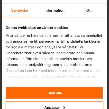
info@spisochkamin.se
Samtycke
Information
Om
0430-690580
Måndag-Fredag 09-17, Söndag 10-13
Denna webbplats använder cookies
Värestorpsvägen 16, 312 95 Laholm
Vi använder enhetsidentifierare för att anpassa innehållet
Org nr: 556963-7530
och annonserna till användarna, tillhandahålla funktioner
VIKTIGT! RING INNAN BESÖK I BUTIK!
för sociala medier och analysera vår trafik. Vi
Besök i butik sker endast efter överenskommelse
vidarebefordrar även sådana identifierare och annan
med kund. Ring oss så bokar vi en tid.
information från din enhet till de sociala medier och
annons- och analysföretag som vi samarbetar med.
Dessa kan i sin tur kombinera informationen med annan
information som du har tillhandahållit eller som de har
Betalningsalternativ
samlat in när du har använt deras tjänster.
Fraktalternativ
Tillåt alla
Anpassa