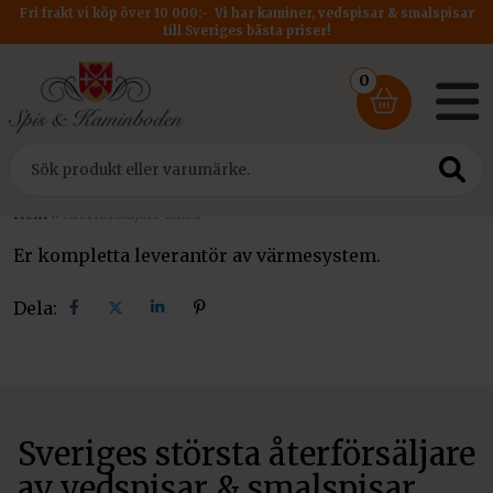
Fri frakt vi köp över 10 000:- Vi har kaminer, vedspisar & smalspisar
till Sveriges bästa priser!
0
Hem
»
Återförsäljare Luleå
Er kompletta leverantör av värmesystem.
Dela:
Dela
Dela
Dela
Dela
på
på
på
på
facebook
X
linkedin
pinterest
Sveriges största återförsäljare
av vedspisar & smalspisar