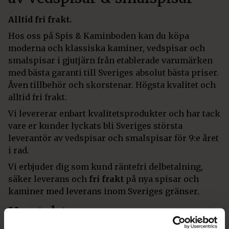
Alltid fri frakt.
Hos oss på Spis & Kaminboden kan du köpa
moderna och klassiska kaminer, vedspisar och
smalspisar i gjutjärn från etablerade varumärken
med bästa garanti till Sveriges absolut bästa priser.
Även tillbehör och skorstenar. Högsta kvalitet och
alltid fri frakt.
Vi levererar enbart kvalitetsprodukter och har tack
vare er kunder lyckats bli Sveriges största
leverantör av vedspisar och smalspisar för 9:e året
i rad.
Vi erbjuder dig som kund räntefri delbetalning,
säker leverans och
fri frakt
på nya spisar och
kaminer med leverans inom Sveriges gränser.
Kontakta oss