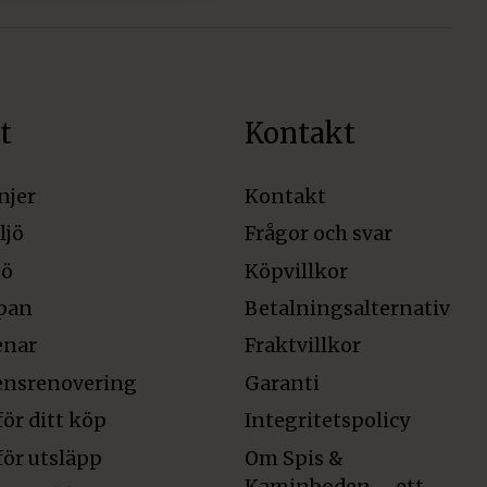
t
Kontakt
njer
Kontakt
ljö
Frågor och svar
jö
Köpvillkor
pan
Betalningsalternativ
enar
Fraktvillkor
ensrenovering
Garanti
för ditt köp
Integritetspolicy
för utsläpp
Om Spis &
Kaminboden – ett