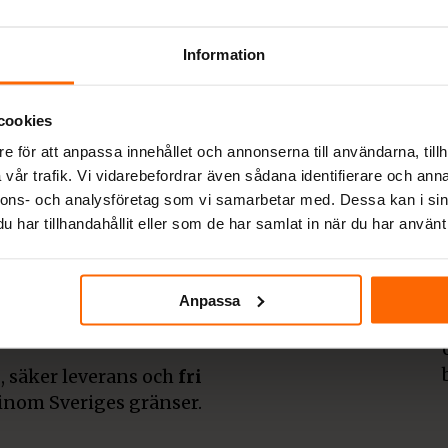
ljare av
Information
cookies
e för att anpassa innehållet och annonserna till användarna, tillh
vår trafik. Vi vidarebefordrar även sådana identifierare och anna
derna och klassiska
nnons- och analysföretag som vi samarbetar med. Dessa kan i sin
rån etablerade
har tillhandahållit eller som de har samlat in när du har använt 
olut bästa priser. Även
tid fri frakt.
 tack vare er kunder
Anpassa
pisar och smalspisar för
, säker leverans och
fri
inom Sveriges gränser.