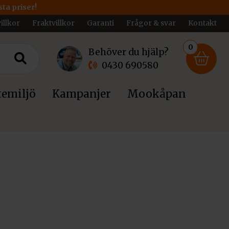
ta priser!
illkor
Fraktvillkor
Garanti
Frågor & svar
Kontakt
0
Behöver du hjälp?
0430 690580
emiljö
Kampanjer
Mookåpan