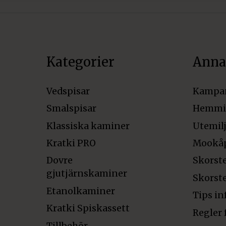
Kategorier
Anna
Vedspisar
Kampa
Smalspisar
Hemmi
Klassiska kaminer
Utemil
Kratki PRO
Mookå
Dovre
Skorst
gjutjärnskaminer
Skorst
Etanolkaminer
Tips in
Kratki Spiskassett
Regler 
Tillbehör