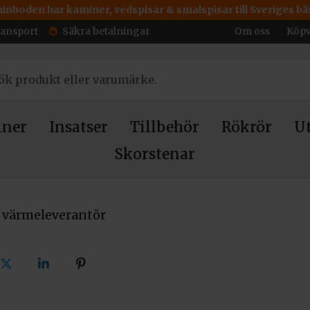
inboden har kaminer, vedspisar & smalspisar till Sveriges bäs
ransport
Säkra betalningar
Om oss
Köpv
ner
Insatser
Tillbehör
Rökrör
Ut
Skorstenar
 värmeleverantör
Dela
Dela
Dela
på
på
på
ok
X
linkedin
pinterest