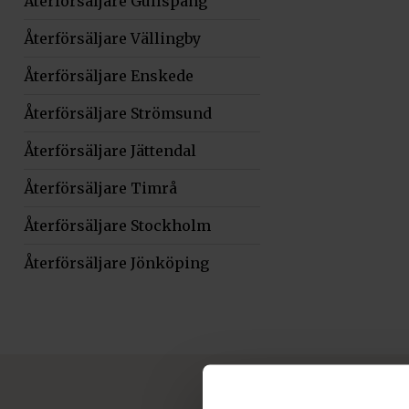
Återförsäljare Gullspång
Återförsäljare Vällingby
Återförsäljare Enskede
Återförsäljare Strömsund
Återförsäljare Jättendal
Återförsäljare Timrå
Återförsäljare Stockholm
Återförsäljare Jönköping