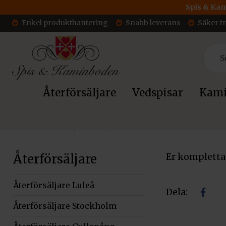
Spis & Kam
Enkel produkthantering
Snabb leverans
Säker t
Återförsäljare
Vedspisar
Kami
Hem
»
Återförsäljare Öland/Kalmar
Återförsäljare
Er kompletta
Återförsäljare Luleå
Dela:
Dela
Återförsäljare Stockholm
på
facebo