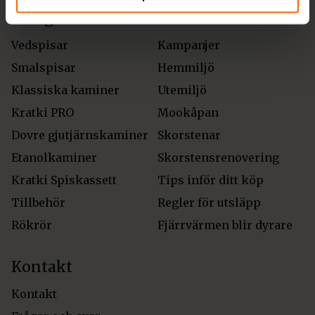
Kategorier
Annat
Vedspisar
Kampanjer
Smalspisar
Hemmiljö
Klassiska kaminer
Utemiljö
Kratki PRO
Mookåpan
Dovre gjutjärnskaminer
Skorstenar
Etanolkaminer
Skorstensrenovering
Kratki Spiskassett
Tips inför ditt köp
Tillbehör
Regler för utsläpp
Rökrör
Fjärrvärmen blir dyrare
Kontakt
Kontakt