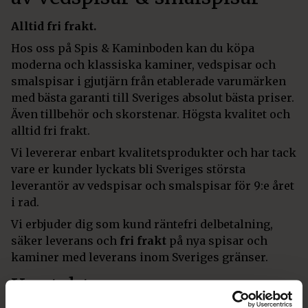
Alltid fri frakt.
Hos oss på Spis & Kaminboden kan du köpa
moderna och klassiska kaminer, vedspisar och
smalspisar i gjutjärn från etablerade varumärken
med bästa garanti till Sveriges absolut bästa priser.
Även tillbehör och skorstenar. Högsta kvalitet och
alltid fri frakt.
Vi levererar enbart kvalitetsprodukter och har tack
vare er kunder lyckats bli Sveriges största
leverantör av vedspisar och smalspisar för 9:e året
i rad.
Vi erbjuder dig som kund räntefri delbetalning,
säker leverans och
fri frakt
på nya spisar och
kaminer med leverans inom Sveriges gränser.
Kontakta oss