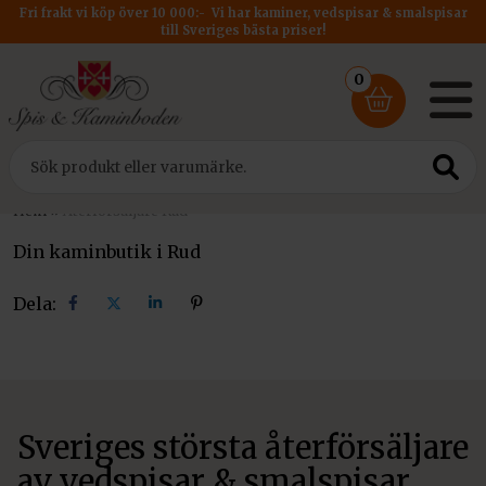
Fri frakt vi köp över 10 000:- Vi har kaminer, vedspisar & smalspisar
till Sveriges bästa priser!
0
Hem
»
Återförsäljare Rud
Din kaminbutik i Rud
Dela:
Dela
Dela
Dela
Dela
på
på
på
på
facebook
X
linkedin
pinterest
Sveriges största återförsäljare
av vedspisar & smalspisar