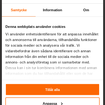
info@spisochkamin.se
Samtycke
Information
Om
0430-690580
Måndag-Fredag 09-17, Söndag 10-13
Denna webbplats använder cookies
Värestorpsvägen 16, 312 95 Laholm
Vi använder enhetsidentifierare för att anpassa innehållet
Org nr: 556963-7530
och annonserna till användarna, tillhandahålla funktioner
VIKTIGT! RING INNAN BESÖK I BUTIK!
för sociala medier och analysera vår trafik. Vi
Besök i butik sker endast efter överenskommelse
vidarebefordrar även sådana identifierare och annan
med kund. Ring oss så bokar vi en tid.
information från din enhet till de sociala medier och
annons- och analysföretag som vi samarbetar med.
Dessa kan i sin tur kombinera informationen med annan
information som du har tillhandahållit eller som de har
Betalningsalternativ
samlat in när du har använt deras tjänster.
Fraktalternativ
Tillåt alla
Anpassa