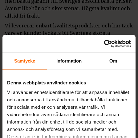
med bästa garanti till Sveriges absolut bästa priser.
Även tillbehör och skorstenar. Högsta kvalitet och
alltid fri frakt.
Vi levererar enbart kvalitetsprodukter och har tack
vare er kunder lyckats bli Sveriges största
leverantör av vedspisar och smalspisar för 9:e året
i rad.
Vi erbjuder dig som kund räntefri delbetalning,
Samtycke
Information
Om
säker leverans och
fri frakt
på nya spisar och
kaminer med leverans inom Sveriges gränser.
Denna webbplats använder cookies
Kontakta oss
Vi använder enhetsidentifierare för att anpassa innehållet
info@spisochkamin.se
och annonserna till användarna, tillhandahålla funktioner
för sociala medier och analysera vår trafik. Vi
0430-690580
vidarebefordrar även sådana identifierare och annan
Måndag-Fredag 09-17, Söndag 10-13
information från din enhet till de sociala medier och
annons- och analysföretag som vi samarbetar med.
Värestorpsvägen 16, 312 95 Laholm
Dessa kan i sin tur kombinera informationen med annan