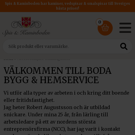
Spis & Kaminboden har kaminer, vedspisar & smalspisar till Sveriges
bästa priser!
0
Hem
»
Återförsäljare Skillingsfors
VÄLKOMMEN TILL BODA
BYGG & HEMSERVICE
Vi utför alla typer av arbeten i och kring ditt boende
eller fritidsfastighet.
Jag heter Robert Augustsson och är utbildad
snickare. Under mina 25 år, från lärling till
arbetsledare på ett av nordens största
entreprenörsfirma (NCC), har jag varit i kontakt