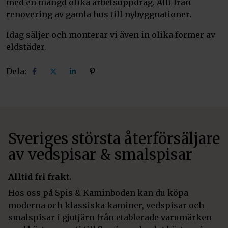
med en mängd olika arbetsuppdrag. Allt från
renovering av gamla hus till nybyggnationer.
Idag säljer och monterar vi även in olika former av
eldstäder.
Dela:
Dela
Dela
Dela
Dela
på
på
på
på
facebook
X
linkedin
pinterest
Sveriges största återförsäljare
av vedspisar & smalspisar
Alltid fri frakt.
Hos oss på Spis & Kaminboden kan du köpa
moderna och klassiska kaminer, vedspisar och
smalspisar i gjutjärn från etablerade varumärken