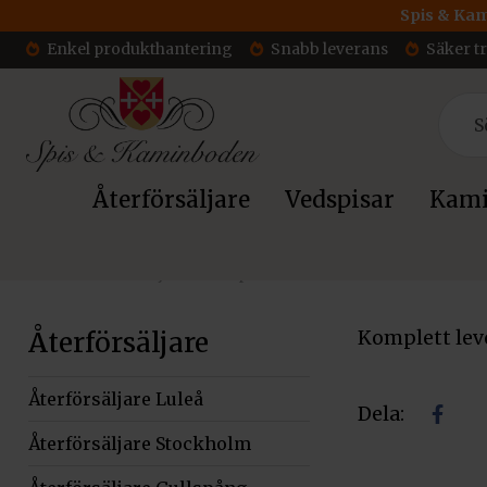
Spis & Kam
Enkel produkthantering
Snabb leverans
Säker t
Återförsäljare
Vedspisar
Kami
Hem
»
Återförsäljare Skurup
Återförsäljare
Komplett leve
Återförsäljare Luleå
Dela:
Dela
Återförsäljare Stockholm
på
facebo