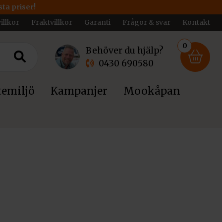
ta priser!
illkor
Fraktvillkor
Garanti
Frågor & svar
Kontakt
0
Behöver du hjälp?
0430 690580
emiljö
Kampanjer
Mookåpan