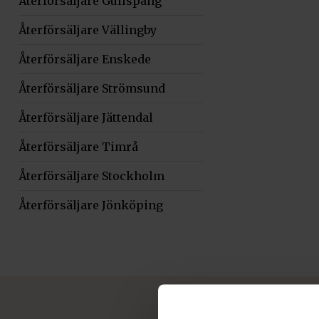
Återförsäljare Gullspång
Återförsäljare Vällingby
Återförsäljare Enskede
Återförsäljare Strömsund
Återförsäljare Jättendal
Återförsäljare Timrå
Återförsäljare Stockholm
Återförsäljare Jönköping