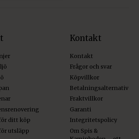
t
Kontakt
njer
Kontakt
ljö
Frågor och svar
jö
Köpvillkor
pan
Betalningsalternativ
enar
Fraktvillkor
ensrenovering
Garanti
för ditt köp
Integritetspolicy
för utsläpp
Om Spis &
Kaminboden – ett