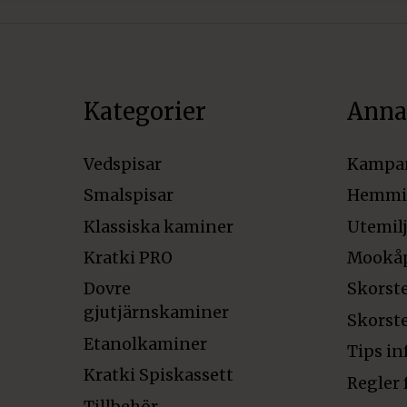
Kategorier
Anna
Vedspisar
Kampa
Smalspisar
Hemmi
Klassiska kaminer
Utemil
Kratki PRO
Mookå
Dovre
Skorst
gjutjärnskaminer
Skorst
Etanolkaminer
Tips in
Kratki Spiskassett
Regler 
Tillbehör