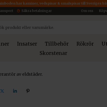
inboden har kaminer, vedspisar & smalspisar till Sveriges bäs
ransport
Säkra betalningar
Om oss
Köpv
ner
Insatser
Tillbehör
Rökrör
Ut
Skorstenar
rantör av eldstäder.
Dela
Dela
Dela
på
på
på
ok
X
linkedin
pinterest