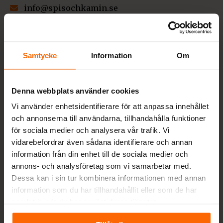
info@spisochkamin.se
0430-690580
Måndag-Fredag 09-17, Söndag 10-13
Samtycke
Information
Om
Värestorpsvägen 16, 312 95 Laholm
Org nr: 556963-7530
VIKTIGT! RING INNAN BESÖK I BUTIK!
Denna webbplats använder cookies
Besök i butik sker endast efter överenskommelse
Vi använder enhetsidentifierare för att anpassa innehållet
med kund. Ring oss så bokar vi en tid.
och annonserna till användarna, tillhandahålla funktioner
för sociala medier och analysera vår trafik. Vi
vidarebefordrar även sådana identifierare och annan
information från din enhet till de sociala medier och
Betalningsalternativ
annons- och analysföretag som vi samarbetar med.
Dessa kan i sin tur kombinera informationen med annan
information som du har tillhandahållit eller som de har
samlat in när du har använt deras tjänster.