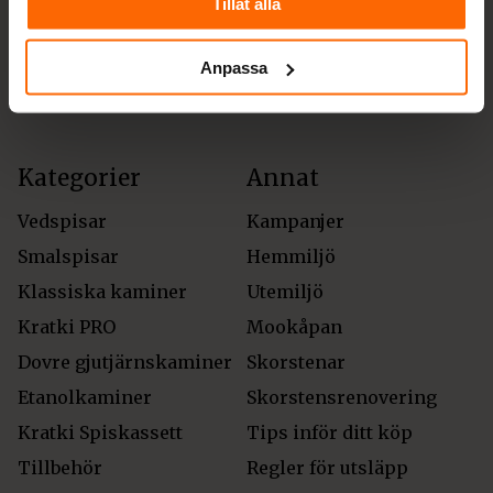
Tillåt alla
Fraktalternativ
Anpassa
Kategorier
Annat
Vedspisar
Kampanjer
Smalspisar
Hemmiljö
Klassiska kaminer
Utemiljö
Kratki PRO
Mookåpan
Dovre gjutjärnskaminer
Skorstenar
Etanolkaminer
Skorstensrenovering
Kratki Spiskassett
Tips inför ditt köp
Tillbehör
Regler för utsläpp