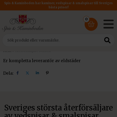
Spis & Kaminboden har kaminer, vedspisar & smalspisar till Sveriges
bästa priser!
0
Hem
»
Återförsäljare Sorsele
Er kompletta leverantör av eldstäder
Dela:
Dela
Dela
Dela
Dela
på
på
på
på
facebook
X
linkedin
pinterest
Sveriges största återförsäljare
av vedspisar & smalspisar