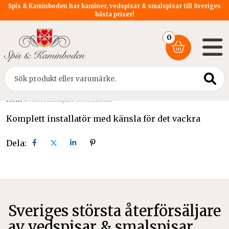
Spis & Kaminboden har kaminer, vedspisar & smalspisar till Sveriges
bästa priser!
0
Hem
»
Återförsäljare Stockholm
Komplett installatör med känsla för det vackra
Dela:
Dela
Dela
Dela
Dela
på
på
på
på
facebook
X
linkedin
pinterest
Sveriges största återförsäljare
av vedspisar & smalspisar