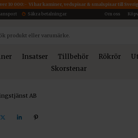
över 10 000:- Vi har kaminer, vedspisar & smalspisar till Sveri
ransport
Säkra betalningar
Om oss
Köpv
ner
Insatser
Tillbehör
Rökrör
Ut
Skorstenar
ngstjänst AB
Dela
Dela
Dela
på
på
på
ok
X
linkedin
pinterest