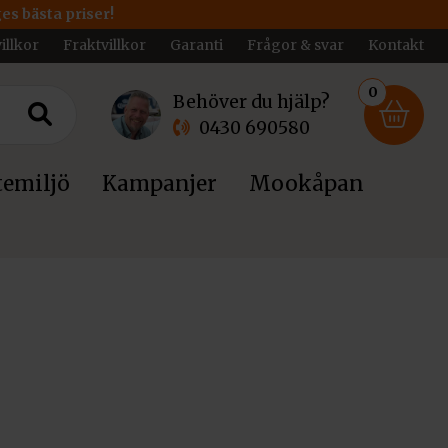
ges bästa priser!
illkor
Fraktvillkor
Garanti
Frågor & svar
Kontakt
0
Behöver du hjälp?
0430 690580
emiljö
Kampanjer
Mookåpan