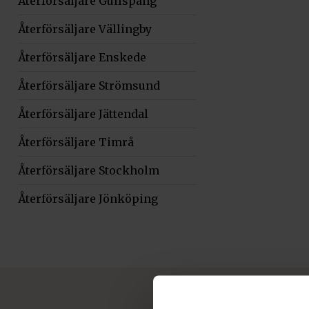
Återförsäljare Gullspång
Återförsäljare Vällingby
Återförsäljare Enskede
Återförsäljare Strömsund
Återförsäljare Jättendal
Återförsäljare Timrå
Återförsäljare Stockholm
Återförsäljare Jönköping