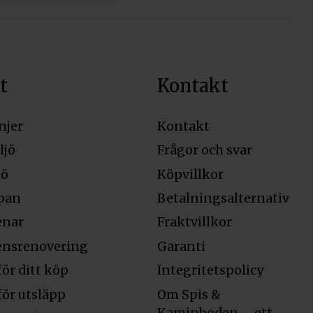
t
Kontakt
njer
Kontakt
ljö
Frågor och svar
jö
Köpvillkor
pan
Betalningsalternativ
enar
Fraktvillkor
ensrenovering
Garanti
för ditt köp
Integritetspolicy
för utsläpp
Om Spis &
Kaminboden – ett