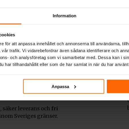
ljare av
Information
cookies
e för att anpassa innehållet och annonserna till användarna, tillh
vår trafik. Vi vidarebefordrar även sådana identifierare och anna
derna och klassiska
nnons- och analysföretag som vi samarbetar med. Dessa kan i sin
rån etablerade
har tillhandahållit eller som de har samlat in när du har använt 
olut bästa priser. Även
tid fri frakt.
 tack vare er kunder
Anpassa
pisar och smalspisar för
, säker leverans och
fri
inom Sveriges gränser.