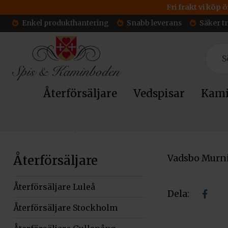
Fri frakt vi köp 
Enkel produkthantering
Snabb leverans
Säker t
Återförsäljare
Vedspisar
Kami
Hem
»
Återförsäljare Tidan
Återförsäljare
Vadsbo Murni
Återförsäljare Luleå
Dela:
Dela
Återförsäljare Stockholm
på
facebo