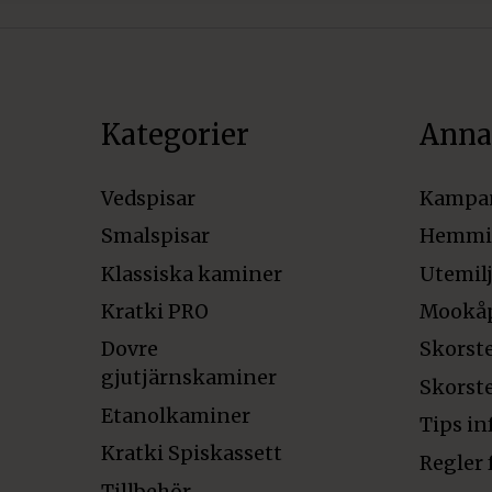
Kategorier
Anna
Vedspisar
Kampa
Smalspisar
Hemmi
Klassiska kaminer
Utemil
Kratki PRO
Mookå
Dovre
Skorst
gjutjärnskaminer
Skorst
Etanolkaminer
Tips in
Kratki Spiskassett
Regler 
Tillbehör