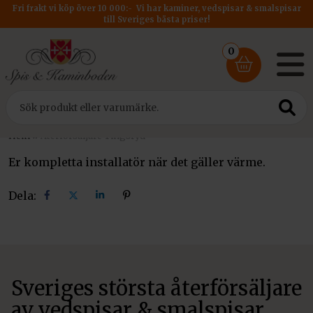
Fri frakt vi köp över 10 000:- Vi har kaminer, vedspisar & smalspisar
till Sveriges bästa priser!
0
Hem
»
Återförsäljare Tingsryd
Er kompletta installatör när det gäller värme.
Dela:
Dela
Dela
Dela
Dela
på
på
på
på
facebook
X
linkedin
pinterest
Sveriges största återförsäljare
av vedspisar & smalspisar