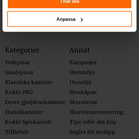
Tillåt alla
Fraktalternativ
Anpassa
Kategorier
Annat
Vedspisar
Kampanjer
Smalspisar
Hemmiljö
Klassiska kaminer
Utemiljö
Kratki PRO
Mookåpan
Dovre gjutjärnskaminer
Skorstenar
Etanolkaminer
Skorstensrenovering
Kratki Spiskassett
Tips inför ditt köp
Tillbehör
Regler för utsläpp