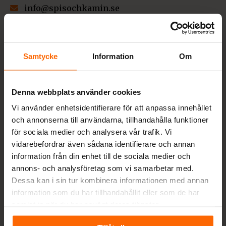
info@spisochkamin.se
0430-690580
Måndag-Fredag 09-17, Söndag 10-13
Samtycke
Information
Om
Värestorpsvägen 16, 312 95 Laholm
Org nr: 556963-7530
VIKTIGT! RING INNAN BESÖK I BUTIK!
Denna webbplats använder cookies
Besök i butik sker endast efter överenskommelse
Vi använder enhetsidentifierare för att anpassa innehållet
med kund. Ring oss så bokar vi en tid.
och annonserna till användarna, tillhandahålla funktioner
för sociala medier och analysera vår trafik. Vi
vidarebefordrar även sådana identifierare och annan
information från din enhet till de sociala medier och
Betalningsalternativ
annons- och analysföretag som vi samarbetar med.
Dessa kan i sin tur kombinera informationen med annan
information som du har tillhandahållit eller som de har
samlat in när du har använt deras tjänster.