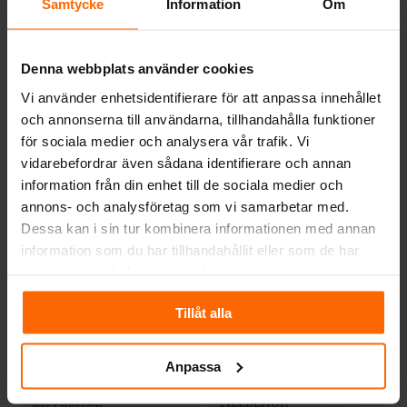
Samtycke
Information
Om
Denna webbplats använder cookies
Vi använder enhetsidentifierare för att anpassa innehållet
och annonserna till användarna, tillhandahålla funktioner
för sociala medier och analysera vår trafik. Vi
vidarebefordrar även sådana identifierare och annan
TILLBEHÖR
information från din enhet till de sociala medier och
Uteluftsanslutning
annons- och analysföretag som vi samarbetar med.
TILLBEHÖR
Ø50
Dessa kan i sin tur kombinera informationen med annan
Vedlucka
Smålandsspisen 28
information som du har tillhandahållit eller som de har
1 133
kr
samlat in när du har använt deras tjänster.
5 268
kr
Tillåt alla
Anpassa
TILLBEHÖR