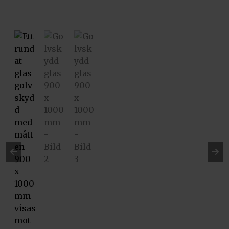
Pre
Ne
vio
xt
us