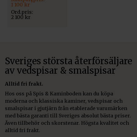
ursprungliga
nuvarande
1 100
kr
priset
priset
var:
är:
2 100
kr
2
1
100 kr.
100 kr.
Sveriges största återförsäljare
av vedspisar & smalspisar
Alltid fri frakt.
Hos oss på Spis & Kaminboden kan du köpa
moderna och klassiska kaminer, vedspisar och
smalspisar i gjutjärn från etablerade varumärken
med bästa garanti till Sveriges absolut bästa priser.
Även tillbehör och skorstenar. Högsta kvalitet och
alltid fri frakt.