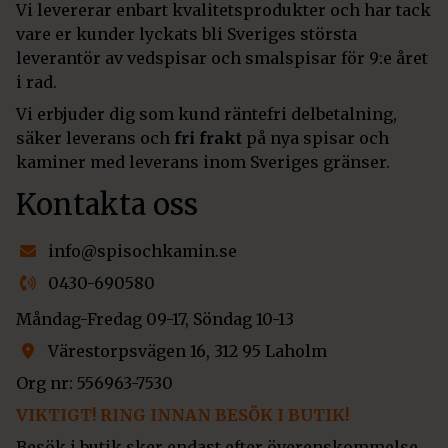
Vi levererar enbart kvalitetsprodukter och har tack
vare er kunder lyckats bli Sveriges största
leverantör av vedspisar och smalspisar för 9:e året
i rad.
Vi erbjuder dig som kund räntefri delbetalning,
säker leverans och
fri frakt
på nya spisar och
kaminer med leverans inom Sveriges gränser.
Kontakta oss
info@spisochkamin.se
0430-690580
Måndag-Fredag 09-17, Söndag 10-13
Värestorpsvägen 16, 312 95 Laholm
Org nr: 556963-7530
VIKTIGT! RING INNAN BESÖK I BUTIK!
Besök i butik sker endast efter överenskommelse