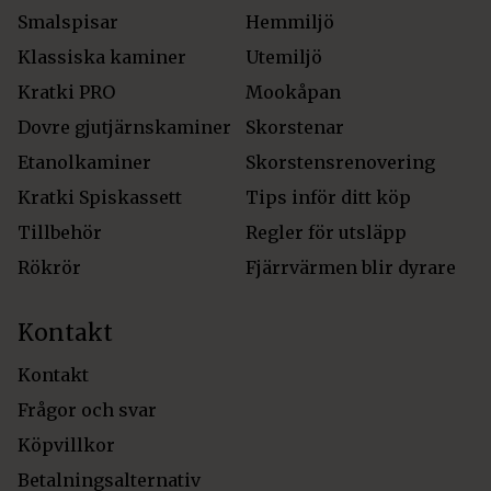
Smalspisar
Hemmiljö
Klassiska kaminer
Utemiljö
Kratki PRO
Mookåpan
Dovre gjutjärnskaminer
Skorstenar
Etanolkaminer
Skorstensrenovering
Kratki Spiskassett
Tips inför ditt köp
Tillbehör
Regler för utsläpp
Rökrör
Fjärrvärmen blir dyrare
Kontakt
Kontakt
Frågor och svar
Köpvillkor
Betalningsalternativ