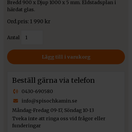
Bredd 900 x Djup 1000 x 5 mm. Eldstadsplan i
härdat glas.
1 990
kr
Golvskydd
Antal
glas
900
x
Lägg till i varukorg
1000
mm
mängd
Beställ gärna via telefon
0430-690580
info@spisochkamin.se
Måndag-Fredag 09-17, Söndag 10-13
Tveka inte att ringa oss vid frågor eller
funderingar