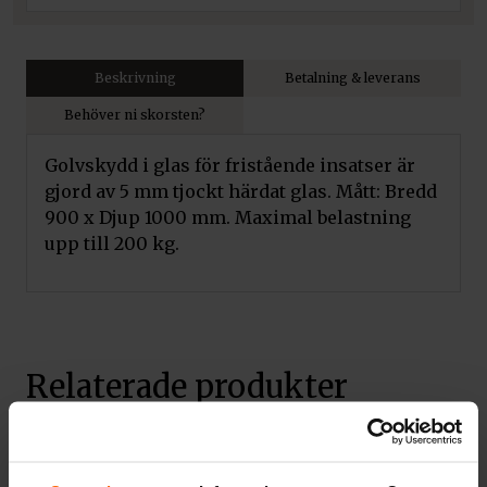
Beskrivning
Betalning & leverans
Behöver ni skorsten?
Golvskydd i glas för fristående insatser är
gjord av 5 mm tjockt härdat glas. Mått: Bredd
900 x Djup 1000 mm. Maximal belastning
upp till 200 kg.
Relaterade produkter