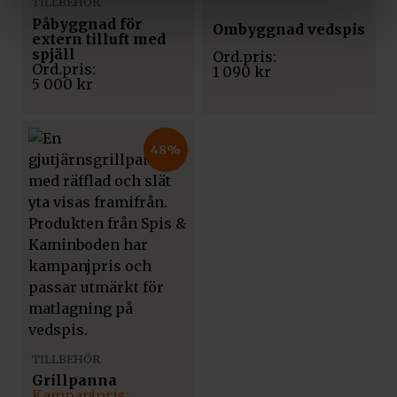
TILLBEHÖR
Påbyggnad för
Ombyggnad vedspis
extern tilluft med
spjäll
1 090
kr
5 000
kr
48%
TILLBEHÖR
Grillpanna
Det
Det