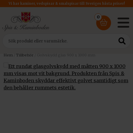
Vi har kaminer, vedspisar & smalspisar till Sveriges bästa priser!
0
Hem
/
Tillbehör
/ Golvskydd glas 900 x 1000 mm