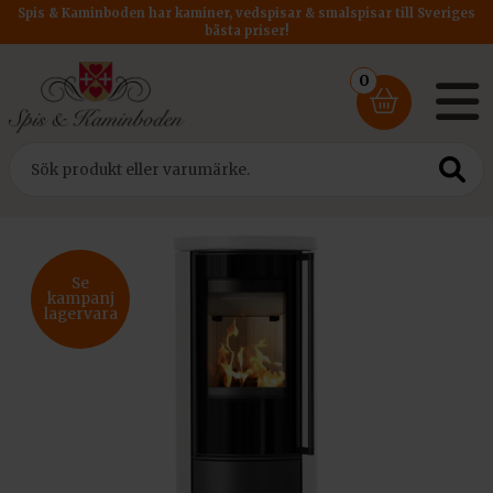
Spis & Kaminboden har kaminer, vedspisar & smalspisar till Sveriges
bästa priser!
0
Hem
/
Kaminer
/
Kratki PRO
/ Kratki Braskamin Erik Hel Keramik
Se
kampanj
lagervara