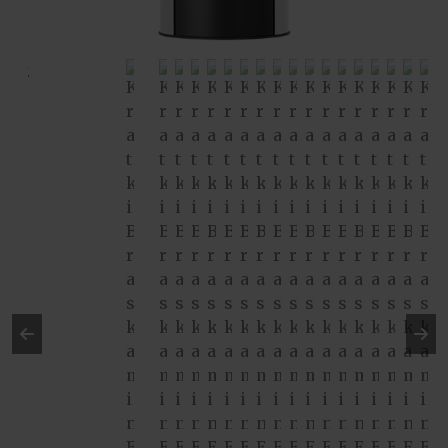
Pre
Ne
vio
xt
us