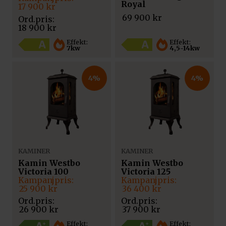
Royal
ursprungliga
nuvarande
17 900
kr
priset
priset
69 900
kr
var:
är:
18 900
kr
18
17
900 kr.
900 kr.
Effekt:
Effekt:
4,5-14kw
7kw
4%
4%
KAMINER
KAMINER
Kamin Westbo
Kamin Westbo
Victoria 100
Victoria 125
Det
Det
Det
Det
ursprungliga
nuvarande
ursprungliga
nuvarande
25 900
kr
36 400
kr
priset
priset
priset
priset
var:
är:
var:
är:
26 900
kr
37 900
kr
26
25
37
36
900 kr.
900 kr.
900 kr.
400 kr.
Effekt:
Effekt: