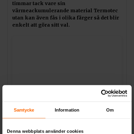
timmar tack vare sin
värmeackumulerande material Termotec
utan kan även fås i olika färger så det blir
enkelt att göra sitt val.
Lägg till i varukorg
Den moderna designen tillför elegans till
Samtycke
Information
Om
alla rum med ett flertal färgval i lersten som
ytterligare höjer kaminens utseende och ger
Kratki golvglas Erik
samtidigt oöverträffad komfort.
Pris:
1 490
kr
Denna webbplats använder cookies