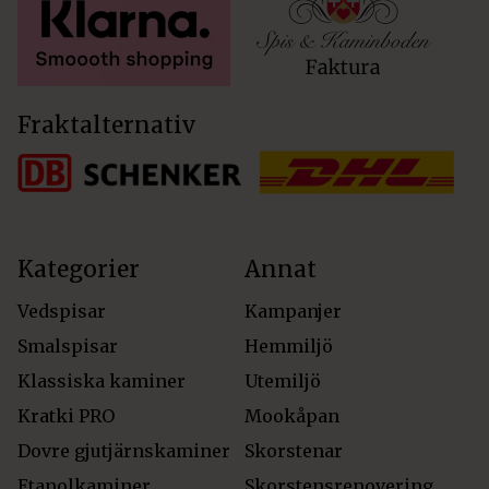
Fraktalternativ
Kategorier
Annat
Vedspisar
Kampanjer
Smalspisar
Hemmiljö
Klassiska kaminer
Utemiljö
Kratki PRO
Mookåpan
Dovre gjutjärnskaminer
Skorstenar
Etanolkaminer
Skorstensrenovering