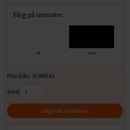
Färg på termotec
Vit
Svart
Pris från:
31 000
kr
Kratki
Antal
Braskamin
Erik
Hel
Lägg till i varukorg
Keramik
mängd