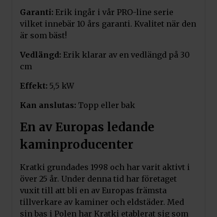
Garanti:
Erik ingår i vår PRO-line serie
vilket innebär 10 års garanti. Kvalitet när den
är som bäst!
Lägg till i varukorg
Vedlängd:
Erik klarar av en vedlängd på 30
cm
Kratki golvplåt ERIK
Effekt:
5,5 kW
Pris:
890
kr
Art.nr. PODSTAWA/ERIK
Kan anslutas:
Topp eller bak
En av Europas ledande
kaminproducenter
Kratki grundades 1998 och har varit aktivt i
över 25 år. Under denna tid har företaget
vuxit till att bli en av Europas främsta
tillverkare av kaminer och eldstäder. Med
sin bas i Polen har Kratki etablerat sig som