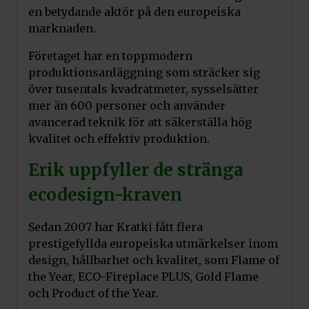
en betydande aktör på den europeiska
marknaden.
Företaget har en toppmodern
produktionsanläggning som sträcker sig
över tusentals kvadratmeter, sysselsätter
mer än 600 personer och använder
avancerad teknik för att säkerställa hög
kvalitet och effektiv produktion.
Erik uppfyller de stränga
Lägg till i varukorg
ecodesign-kraven
Tilluftsanslutningskit Ø100
Sedan 2007 har Kratki fått flera
Pris:
1 295
kr
Art.nr. 11923SP
prestigefyllda europeiska utmärkelser inom
design, hållbarhet och kvalitet, som Flame of
the Year, ECO-Fireplace PLUS, Gold Flame
och Product of the Year.