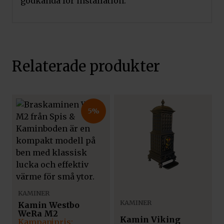
godkända för installation.
Relaterade produkter
5%
KAMINER
KAMINER
Kamin Westbo
WeRa M2
Kamin Viking
Det
Det