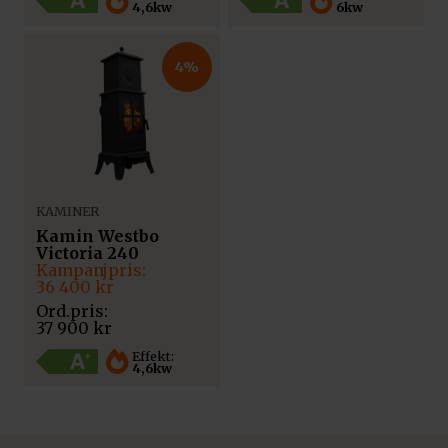
4,6kw
6kw
4%
KAMINER
Kamin Westbo
Victoria 240
Det
Det
ursprungliga
nuvarande
36 400
kr
priset
priset
var:
är:
37 900
kr
37
36
900 kr.
400 kr.
Effekt:
4,6kw
Lägg till i varukorg