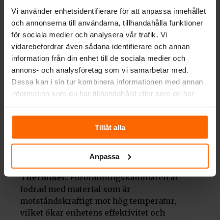
Braskaminen Erik är det perfekta valet för
Art.nr.
Vi använder enhetsidentifierare för att anpassa innehållet
dig som värdesätter effektivitet, estetik och
PODSTAWA/SZKLANA/ERIK
och annonserna till användarna, tillhandahålla funktioner
miljömedvetenhet.
för sociala medier och analysera vår trafik. Vi
Clean Glass:
Kaminen Erik har ett rent
vidarebefordrar även sådana identifierare och annan
glassystem (Clean glass system) som ger en
information från din enhet till de sociala medier och
klar vy av lågorna och förhindrar sotning på
annons- och analysföretag som vi samarbetar med.
glas, och den är utrustad med ett avancerat
Dessa kan i sin tur kombinera informationen med annan
dubbelt deflektorsystem.
information som du har tillhandahållit eller som de har
samlat in när du har använt deras tjänster.
Energiklass A:
Utrustad med ett modernt
förbränningssystem som ger energiklass A,
Tillåt alla
underlättar den att behålla en optimal
temperatur och ökar effektiviteten av
Anpassa
uppvärmningen.
Thermotec:
Förbränningskammaren är
fodrad med material som är
motståndskraftigt mot hög temperatur,
vilket ökar enhetens effektivitet och