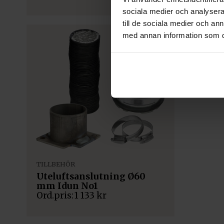
sociala medier och analysera 
till de sociala medier och a
med annan information som du 
TILLBEHÖR
Uteluftsanslutning Ø60
mm Idun No1
1 133
kr