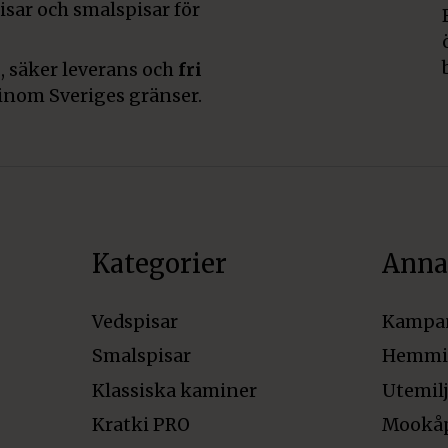
pisar och smalspisar för
, säker leverans och
fri
inom Sveriges gränser.
Kategorier
Anna
Vedspisar
Kampa
Smalspisar
Hemmi
Klassiska kaminer
Utemil
Kratki PRO
Mookå