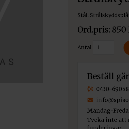
Stål. Strålskyddsplå
850
Dovre
Antal
Saga
101
Strålskyddspl
Höger
Beställ gä
sida
mängd
0430-69058
info@spiso
Måndag-Fredag
Tveka inte att 
funderingar