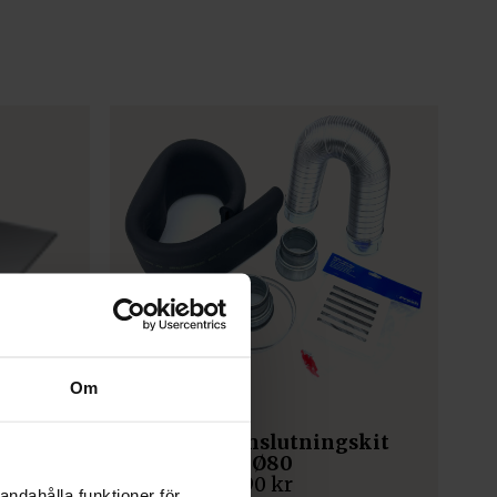
Om
TILLBEHÖR
Friskluftsanslutningskit
(Universal) Ø80
1 290
kr
andahålla funktioner för