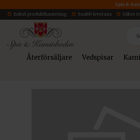
Spis & Kam
Enkel produkthantering
Snabb leverans
Säker t
Återförsäljare
Vedspisar
Kami
Hem
/
Tillbehör
/ Dovre Saga 101 Strålskyddsplåt Höger sida