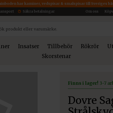
inboden har kaminer, vedspisar & smalspisar till Sveriges bäs
ransport
Säkra betalningar
Om oss
Köpv
ner
Insatser
Tillbehör
Rökrör
Ut
Skorstenar
Finns i lager!
3-7 ar
Dovre Sa
Strålsky