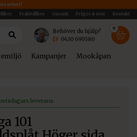
ta priser!
illkor
Fraktvillkor
Garanti
Frågor & svar
Kontakt
0
Behöver du hjälp?
0430 690580
emiljö
Kampanjer
Mookåpan
betsdagars leverans.
ga 101
ddsplåt Höger sida