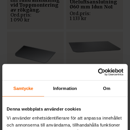
till rund anslutning
Uteluftsanslutning
vid Toppmontering
Ø60 mm Idun No1
av rökgång.
1 133
kr
1 090
kr
TILLBEHÖR
Golvplåt 700 x 800
mm
TILLBEHÖR
Samtycke
Information
Om
Golvskydd Svart
1 790
kr
1 209
kr
Denna webbplats använder cookies
Vi använder enhetsidentifierare för att anpassa innehållet
och annonserna till användarna, tillhandahålla funktioner