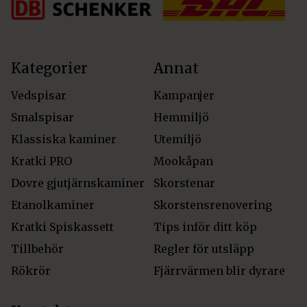
Kategorier
Annat
Vedspisar
Kampanjer
Smalspisar
Hemmiljö
Klassiska kaminer
Utemiljö
Kratki PRO
Mookåpan
Dovre gjutjärnskaminer
Skorstenar
Etanolkaminer
Skorstensrenovering
Kratki Spiskassett
Tips inför ditt köp
Tillbehör
Regler för utsläpp
Rökrör
Fjärrvärmen blir dyrare