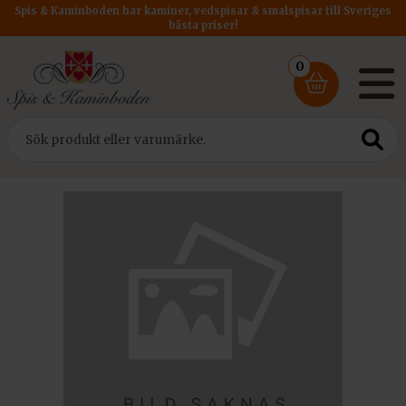
Spis & Kaminboden har kaminer, vedspisar & smalspisar till Sveriges
bästa priser!
0
Hem
/
Tillbehör
/ Dovre Saga Strålskyddsplåt Rygg