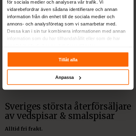
för sociala medier och analysera vår trafik. Vi
vidarebefordrar även sådana identifierare och annan
information från din enhet till de sociala medier och
annons- och analysföretag som vi samarbetar med.
Dessa kan i sin tur kombinera informationen med annan
TILLBEHÖR
information som du har tillhandahållit eller som de har
Rökrörspaket för
samlat in när du har använt deras tjänster.
BAK montering JD
27 / 227 / Idun
Tillåt alla
1 000
kr
Anpassa
Sveriges största återförsäljare
av vedspisar & smalspisar
Alltid fri frakt.