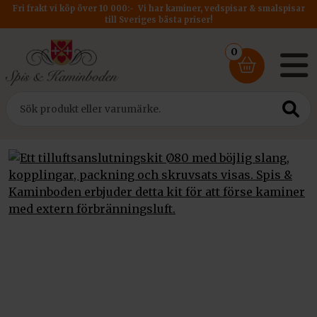
Fri frakt vi köp över 10 000:- Vi har kaminer, vedspisar & smalspisar
till Sveriges bästa priser!
0
Hem
/
Tillbehör
/ Tilluftsanslutningskit Ø80