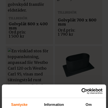
TILLBEHÖR
TILLBEHÖR
Golvplåt 700 x 800
Golvplåt 800 x 400
mm
mm
1 790
kr
1 500
kr
TILLBEHÖR
Samtycke
Information
Om