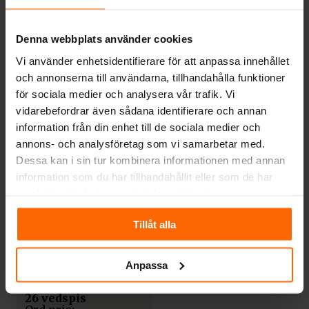
Inmurningsstos för
TILLBEHÖR
bakanslutning till
murstock
Denna webbplats använder cookies
Stos för
toppanslutning
Vi använder enhetsidentifierare för att anpassa innehållet
Westbo Carl 95
890
kr
och annonserna till användarna, tillhandahålla funktioner
1 290
kr
för sociala medier och analysera vår trafik. Vi
vidarebefordrar även sådana identifierare och annan
information från din enhet till de sociala medier och
annons- och analysföretag som vi samarbetar med.
Dessa kan i sin tur kombinera informationen med annan
information som du har tillhandahållit eller som de har
samlat in när du har använt deras tjänster.
Tillåt alla
Anpassa
TILLBEHÖR
Hällförlängare HVA
26 vedspis