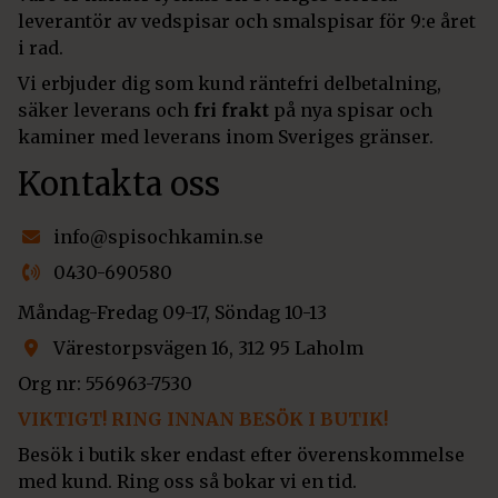
leverantör av vedspisar och smalspisar för 9:e året
i rad.
Vi erbjuder dig som kund räntefri delbetalning,
säker leverans och
fri frakt
på nya spisar och
kaminer med leverans inom Sveriges gränser.
Kontakta oss
info@spisochkamin.se
0430-690580
Måndag-Fredag 09-17, Söndag 10-13
Värestorpsvägen 16, 312 95 Laholm
Org nr: 556963-7530
VIKTIGT! RING INNAN BESÖK I BUTIK!
Besök i butik sker endast efter överenskommelse
med kund. Ring oss så bokar vi en tid.