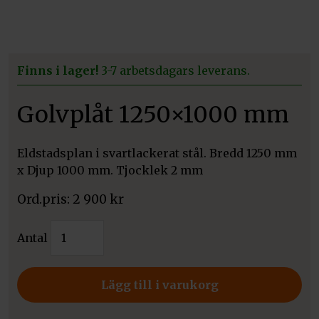
Finns i lager!
3-7 arbetsdagars leverans.
Golvplåt 1250×1000 mm
Eldstadsplan i svartlackerat stål. Bredd 1250 mm
x Djup 1000 mm. Tjocklek 2 mm
2 900
kr
Golvplåt
Antal
1250x1000
mm
mängd
Lägg till i varukorg