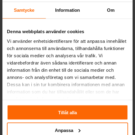
Vi ser till så ni får en korrekt offert med
Samtycke
Information
Om
kvalitetsprodukter till Sveriges bästa pris.
I menyn hittar ni våra olika
Denna webbplats använder cookies
skorstenmodeller och även offertformulär.
Vi använder enhetsidentifierare för att anpassa innehållet
Kontakta oss!
och annonserna till användarna, tillhandahålla funktioner
för sociala medier och analysera vår trafik. Vi
Tveka inta att ringa oss vid frågor eller
vidarebefordrar även sådana identifierare och annan
funderingar på telefon 0430 690580 så ser vi
information från din enhet till de sociala medier och
till att ge er rätt produkter till rätt pris och
annons- och analysföretag som vi samarbetar med.
givetvis fraktfritt levererat.
Dessa kan i sin tur kombinera informationen med annan
information som du har tillhandahållit eller som de har
samlat in när du har använt deras tjänster.
Tillåt alla
Relaterade produkter
Anpassa