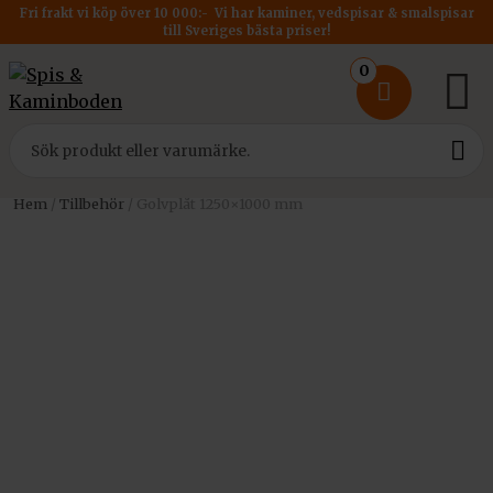
Fri frakt vi köp över 10 000:- Vi har kaminer, vedspisar & smalspisar
till Sveriges bästa priser!
0
Hem
/
Tillbehör
/ Golvplåt 1250×1000 mm