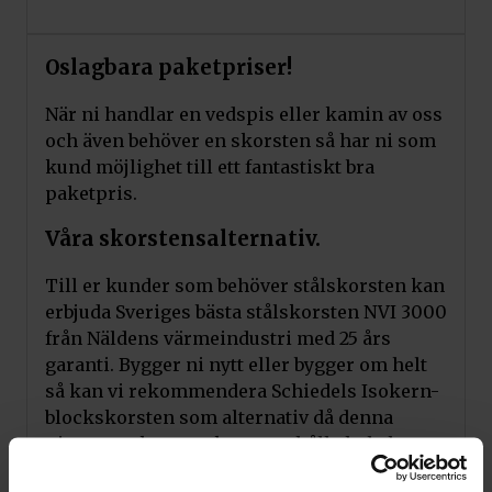
Oslagbara paketpriser!
När ni handlar en vedspis eller kamin av oss
och även behöver en skorsten så har ni som
kund möjlighet till ett fantastiskt bra
paketpris.
Våra skorstensalternativ.
Till er kunder som behöver stålskorsten kan
erbjuda Sveriges bästa stålskorsten NVI 3000
från Näldens värmeindustri med 25 års
garanti. Bygger ni nytt eller bygger om helt
så kan vi rekommendera Schiedels Isokern-
blockskorsten som alternativ då denna
pimstensskorsten kommer hålla hela husets
livslängd.