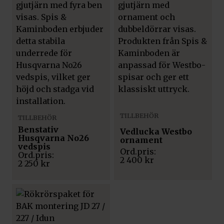
TILLBEHÖR
TILLBEHÖR
Benstativ
Vedlucka Westbo
Husqvarna No26
ornament
vedspis
2 400
kr
2 250
kr