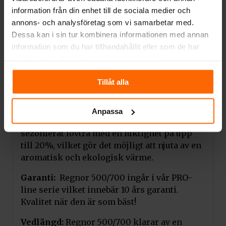
hållbarhet.
information från din enhet till de sociala medier och
Asklåda:
Den inbyggda asklådan ger
annons- och analysföretag som vi samarbetar med.
användarvänlighet och enkel rengöring.
Dessa kan i sin tur kombinera informationen med annan
information som du har tillhandahållit eller som de har
Extern tilluft:
Det förberberedda externa
samlat in när du har använt deras tjänster.
luftintaget på 125 mm ger en konstant
tillförsel av frisk luft till förbränningen,
Tillåt alla
vilket påverkar effektiviteten och
användningens ekologiska aspekter.
Anpassa
Bränsle:
Enheten är utformad för att brinna
sezonierat lövträ med en fuktighet på upp
till 20%, vilket gör det möjligt att njuta av en
aromatisk och ekologisk värme.
Garanti:
Regnor 500/700 ingår i vår PRO-
line serie vilket innebär 10 års garanti.
Kvalitet när den är som bäst!
Vedlängd:
Regnor 500/700 klarar av en