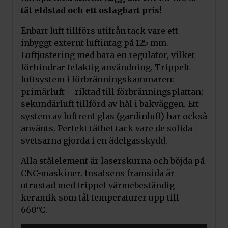
tät eldstad och ett oslagbart pris!
Enbart luft tillförs utifrån tack vare ett
inbyggt externt luftintag på 125 mm.
Luftjustering med bara en regulator, vilket
förhindrar felaktig användning. Trippelt
luftsystem i förbränningskammaren:
primärluft – riktad till förbränningsplattan;
sekundärluft tillförd av hål i bakväggen. Ett
system av luftrent glas (gardinluft) har också
använts. Perfekt täthet tack vare de solida
svetsarna gjorda i en ädelgasskydd.
Alla stålelement är laserskurna och böjda på
CNC-maskiner. Insatsens framsida är
utrustad med trippel värmebeständig
keramik som tål temperaturer upp till
660°C.