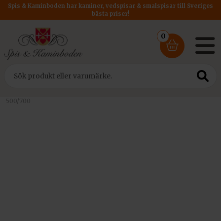
Spis & Kaminboden har kaminer, vedspisar & smalspisar till Sveriges
bästa priser!
0
Hem
/
Insatser
/
Kratki Insats PRO
/ Insatskamin Kratki Regnor
500/700