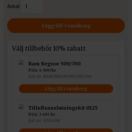
Insatskamin
Antal
Kratki
Regnor
500/700
Lägg till i varukorg
mängd
Välj tillbehör 10% rabatt
Ram Regnor 500/700
Pris:
4 900
kr
Art.nr. RAM/REGNOR/500/700
Lägg till i varukorg
Tilluftsanslutningskit Ø125
Pris:
1 495
kr
Art.nr. 11924SP