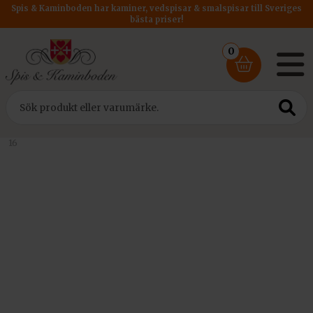
Spis & Kaminboden har kaminer, vedspisar & smalspisar till Sveriges
bästa priser!
0
Hem
/
Tillbehör
/ Isolering Vattenmantlad spisinsats Kratki LUCY
16