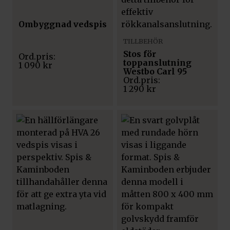
Ombyggnad vedspis
TILLBEHÖR
Stos för
toppanslutning
1 090
kr
Westbo Carl 95
1 290
kr