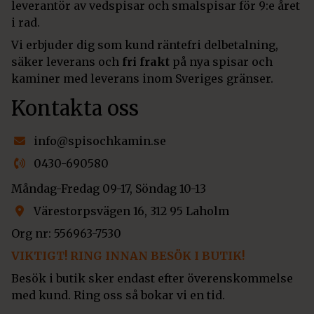
leverantör av vedspisar och smalspisar för 9:e året
i rad.
Vi erbjuder dig som kund räntefri delbetalning,
säker leverans och
fri frakt
på nya spisar och
kaminer med leverans inom Sveriges gränser.
Kontakta oss
info@spisochkamin.se
0430-690580
Måndag-Fredag 09-17, Söndag 10-13
Värestorpsvägen 16, 312 95 Laholm
Org nr: 556963-7530
VIKTIGT! RING INNAN BESÖK I BUTIK!
Besök i butik sker endast efter överenskommelse
med kund. Ring oss så bokar vi en tid.