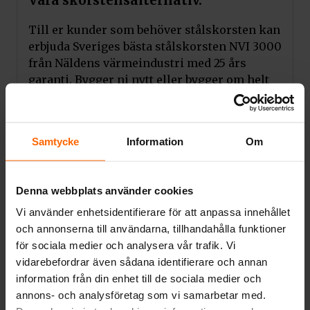
Våra skorstensalternativ.
Till er kunder som behöver stålskorsten kan
erbjuda Sveriges bästa stålskorsten NVI 3000
från Näldens värmeindustri med 25 års
garanti. Bygger ni nytt eller bygger om helt
så kan vi rekommendera Schiedels Isokern-
blockskorsten som alternativ då denna
pimstensskorsten kommer hålla hela husets
Samtycke
Information
Om
livslängd.
Vi ser till så ni får en korrekt offert med
kvalitetsprodukter till Sveriges bästa pris.
Denna webbplats använder cookies
Vi använder enhetsidentifierare för att anpassa innehållet
I menyn hittar ni våra olika
och annonserna till användarna, tillhandahålla funktioner
skorstenmodeller och även offertformulär.
för sociala medier och analysera vår trafik. Vi
Kontakta oss!
vidarebefordrar även sådana identifierare och annan
information från din enhet till de sociala medier och
Tveka inta att ringa oss vid frågor eller
annons- och analysföretag som vi samarbetar med.
funderingar på telefon 0430 690580 så ser vi