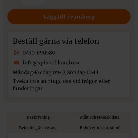
spisinsats
Kratki
Lägg till i varukorg
LUCY
16
mängd
Beställ gärna via telefon
0430-690580
info@spisochkamin.se
Måndag-Fredag 09-17, Söndag 10-13
Tveka inte att ringa oss vid frågor eller
funderingar
Beskrivning
Mått och teknisk data
Betalning & leverans
Behöver ni skorsten?