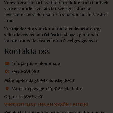
Vi levererar enbart kvalitetsprodukter och har tack
vare er kunder lyckats bli Sveriges största
leverantör av vedspisar och smalspisar för 9:e året
i rad.
Vi erbjuder dig som kund räntefri delbetalning,
säker leverans och
fri frakt
på nya spisar och
kaminer med leverans inom Sveriges gränser.
Kontakta oss
info@spisochkamin.se
0430-690580
Måndag-Fredag 09-17, Söndag 10-13
Värestorpsvägen 16, 312 95 Laholm
Org nr: 556963-7530
VIKTIGT! RING INNAN BESÖK I BUTIK!
Besök i butik sker endast efter överenskommelse