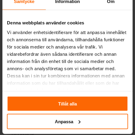
Samtycke
Information
Om
Denna webbplats använder cookies
TILLBEHÖR
TILLBEHÖR
Vi använder enhetsidentifierare för att anpassa innehållet
Vedlucka
Uteluftsanslutning
Smålandsspisen 28
Ø60 mm Idun No1
och annonserna till användarna, tillhandahålla funktioner
för sociala medier och analysera vår trafik. Vi
5 268
kr
1 133
kr
vidarebefordrar även sådana identifierare och annan
information från din enhet till de sociala medier och
annons- och analysföretag som vi samarbetar med.
Dessa kan i sin tur kombinera informationen med annan
information som du har tillhandahållit eller som de har
samlat in när du har använt deras tjänster.
Tillåt alla
Anpassa
TILLBEHÖR