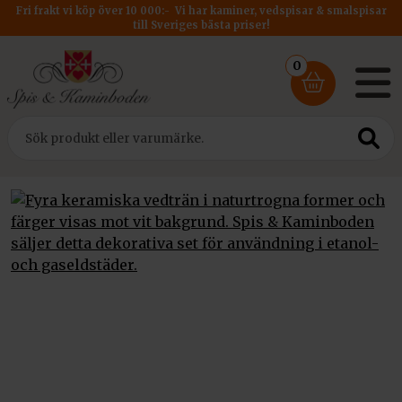
Fri frakt vi köp över 10 000:- Vi har kaminer, vedspisar & smalspisar
till Sveriges bästa priser!
0
Hem
/
Tillbehör
/ Keramiska vedträn 4 pack