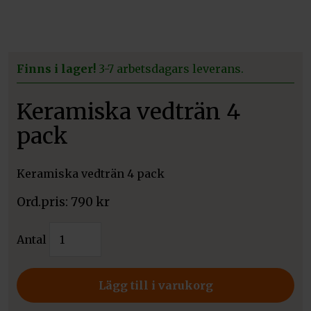
Finns i lager!
3-7 arbetsdagars leverans.
Keramiska vedträn 4
pack
Keramiska vedträn 4 pack
790
kr
Keramiska
Antal
vedträn
4
pack
Lägg till i varukorg
mängd