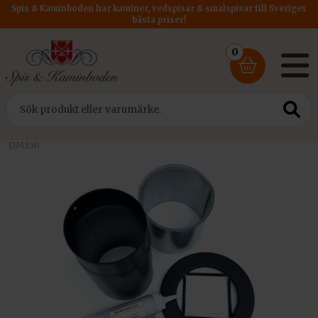
Spis & Kaminboden har kaminer, vedspisar & smalspisar till Sveriges
bästa priser!
0
Hem
/
Rörpaket in i murstock
/ Komplett rörpaket in i murstock
DM150