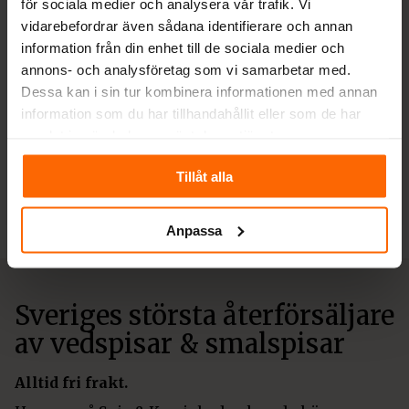
för sociala medier och analysera vår trafik. Vi
vidarebefordrar även sådana identifierare och annan
information från din enhet till de sociala medier och
annons- och analysföretag som vi samarbetar med.
Dessa kan i sin tur kombinera informationen med annan
information som du har tillhandahållit eller som de har
TILLBEHÖR
samlat in när du har använt deras tjänster.
Påbyggnad för extern
tilluft med spjäll
Tillåt alla
5 000
kr
Anpassa
Sveriges största återförsäljare
av vedspisar & smalspisar
Alltid fri frakt.