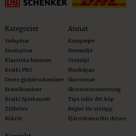
Kategorier
Annat
Vedspisar
Kampanjer
Smalspisar
Hemmiljö
Klassiska kaminer
Utemiljö
Kratki PRO
Mookåpan
Dovre gjutjärnskaminer
Skorstenar
Etanolkaminer
Skorstensrenovering
Kratki Spiskassett
Tips inför ditt köp
Tillbehör
Regler för utsläpp
Rökrör
Fjärrvärmen blir dyrare