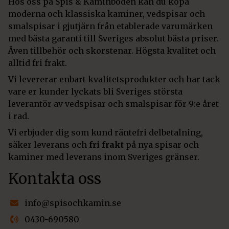
Hos oss på Spis & Kaminboden kan du köpa
moderna och klassiska kaminer, vedspisar och
smalspisar i gjutjärn från etablerade varumärken
med bästa garanti till Sveriges absolut bästa priser.
Även tillbehör och skorstenar. Högsta kvalitet och
alltid fri frakt.
Vi levererar enbart kvalitetsprodukter och har tack
vare er kunder lyckats bli Sveriges största
leverantör av vedspisar och smalspisar för 9:e året
i rad.
Vi erbjuder dig som kund räntefri delbetalning,
säker leverans och
fri frakt
på nya spisar och
kaminer med leverans inom Sveriges gränser.
Kontakta oss
info@spisochkamin.se
0430-690580