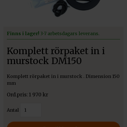
Finns i lager!
3-7 arbetsdagars leverans.
Komplett rörpaket in i
murstock DM150
Komplett rörpaket in i murstock . Dimension 150
mm
1 970
kr
Komplett
Antal
rörpaket
in
i