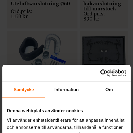
Uteluftsanslutning Ø60
bakanslutning
till murstock
1 133
kr
890
kr
TILLBEHÖR
Vedlucka
TILLBEHÖR
Westbo
Samtycke
Information
Om
Friskluftsanslutningskit
ornament
(Universal) Ø80
2 400
kr
1 290
kr
Denna webbplats använder cookies
Vi använder enhetsidentifierare för att anpassa innehållet
och annonserna till användarna, tillhandahålla funktioner