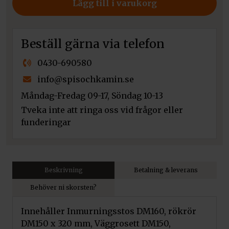
Lägg till i varukorg
murstock
DM150
mängd
Beställ gärna via telefon
0430-690580
info@spisochkamin.se
Måndag-Fredag 09-17, Söndag 10-13
Tveka inte att ringa oss vid frågor eller
funderingar
Beskrivning
Betalning & leverans
Behöver ni skorsten?
Innehåller Inmurningsstos DM160, rökrör
DM150 x 320 mm, Väggrosett DM150,