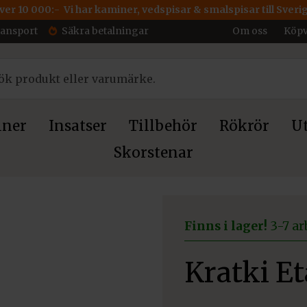
över 10 000:- Vi har kaminer, vedspisar & smalspisar till Sveri
ransport
Säkra betalningar
Om oss
Köpv
ner
Insatser
Tillbehör
Rökrör
Ut
Skorstenar
er
Finns i lager!
3-7 ar
Kratki E