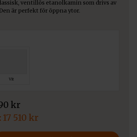
lassisk, ventillös etanolkamin som drivs av
Den är perfekt för öppna ytor.
Vit
890
kr
17 510
kr