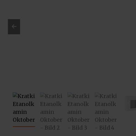
Prev
ious