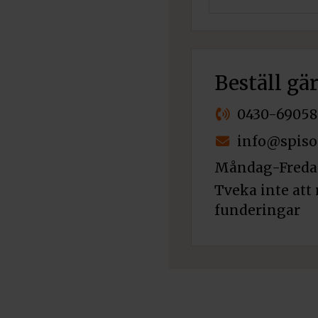
Beställ gä
0430-69058
info@spiso
Måndag-Fredag
Tveka inte att 
funderingar