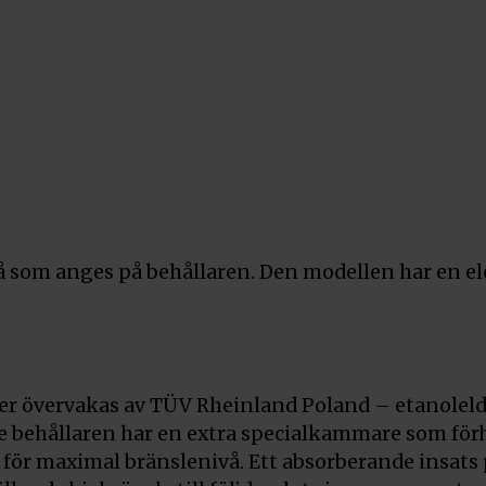
Kratki Deko
Glödfiber
Pris:
690
kr
Art.nr. GLOW
Kratki Deko
Pris:
1 250
kr
Art.nr. AF-DC
Kratki Deko
nivå som anges på behållaren. Den modellen har en e
Pris:
1 250
kr
Art.nr. AF-DC
Kratki Deko
er övervakas av TÜV Rheinland Poland – etanoleld
Pris:
1 400
kr
e behållaren har en extra specialkammare som förhin
Art.nr. AF-DC
 för maximal bränslenivå. Ett absorberande insats 