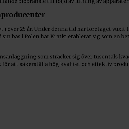
lande biobränsle till följd av lutning av apparaten
Kratki Deko
Pris:
120
kr
nproducenter
Art.nr. DECO
 i över 25 år. Under denna tid har företaget vuxit t
Kratki Deko
d sin bas i Polen har Kratki etablerat sig som en 
Stenbarkste
Pris:
120
kr
Art.nr.
sanläggning som sträcker sig över tusentals kvad
DECO/KAMYK
ör att säkerställa hög kvalitet och effektiv produ
Kratki Tratt
Pris:
35
kr
Art.nr. LEJEK