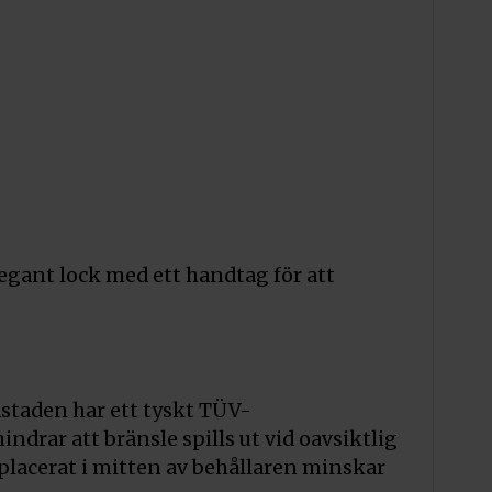
rativ Glow Flame
Lägg till i varukorg
/FLAME
rativ MIX Ved
Lägg till i varukorg
/MIX
rativ Ved
legant lock med ett handtag för att
Lägg till i varukorg
rativ VII Vedmix
Lägg till i varukorg
staden har ett tyskt TÜV-
drar att bränsle spills ut vid oavsiktlig
/MIX/VII
placerat i mitten av behållaren minskar