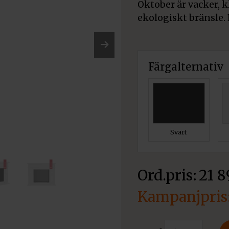
Oktober är vacker, k
ekologiskt bränsle. 
Nex
Färgalternativ
t
Svart
21 
Det
ursprungliga
Det
Kratki