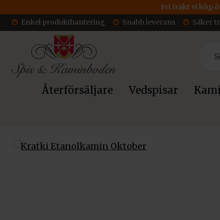
Fri frakt vi köp 
Enkel produkthantering
Snabb leverans
Säker t
Återförsäljare
Vedspisar
Kami
Hem
/
Kaminer
/
Etanolkaminer
/ Kratki Etanolkamin Oktob