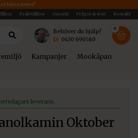
ges bästa priser!
illkor
Fraktvillkor
Garanti
Frågor & svar
Kontakt
0
Behöver du hjälp?
0430 690580
emiljö
Kampanjer
Mookåpan
betsdagars leverans.
tanolkamin Oktober