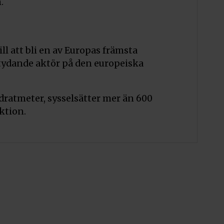
.
rativa Stenar
Lägg till i varukorg
/KAMYKI
ill att bli en av Europas främsta
rativa
Lägg till i varukorg
betydande aktör på den europeiska
nar
ratmeter, sysselsätter mer än 600
I/KORAKAMIENNA
ktion.
 för biobränsle
Lägg till i varukorg