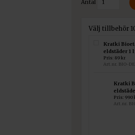
Antal
priset
Etanolkamin
nuvarande
Oktober
var:
priset
mängd
Välj tillbehör 
21
är:
890 kr.
17
Kratki Bioe
eldstäder 1 l
510 kr.
Pris:
89
kr
Art.nr. BIO-D
Kratki B
eldstäde
Pris:
990
Art.nr. 