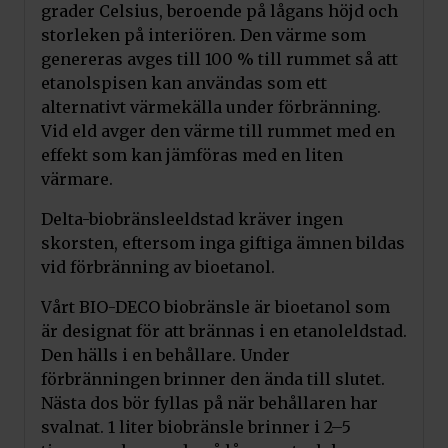
Pris:
690
kr
grader Celsius, beroende på lågans höjd och
Art.nr. GLOW/FLAME
storleken på interiören. Den värme som
genereras avges till 100 % till rummet så att
Lägg till i varukorg
etanolspisen kan användas som ett
alternativt värmekälla under förbränning.
Vid eld avger den värme till rummet med en
Kratki Dekorativ MIX Ved
Pris:
1 250
kr
effekt som kan jämföras med en liten
Art.nr. AF-DC/MIX
värmare.
Lägg till i varukorg
Delta-biobränsleeldstad kräver ingen
skorsten, eftersom inga giftiga ämnen bildas
vid förbränning av bioetanol.
Kratki Dekorativ Ved
Pris:
1 250
kr
Vårt BIO-DECO biobränsle är bioetanol som
Art.nr. AF-DC
är designat för att brännas i en etanoleldstad.
Den hälls i en behållare. Under
Lägg till i varukorg
förbränningen brinner den ända till slutet.
Nästa dos bör fyllas på när behållaren har
svalnat. 1 liter biobränsle brinner i 2–5
Kratki Dekorativ VII Vedmix