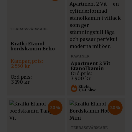
TERRASSVÄRMARE
Kratki Etanol
bordskamin Echo
KAMINER
Det
Det
Apartment 2 Vit
ursprungliga
nuvarande
2 550
kr
Etanolkamin
priset
priset
var:
är:
7 900
kr
3
2
3 190
kr
190 kr.
550 kr.
Effekt:
1,1-1,5kw
20%
20%
TERRASSVÄRMARE