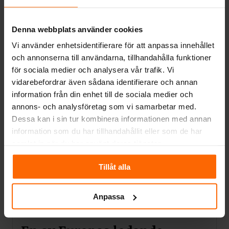
färg för att undvika missfärgning när elden
brinner. Du får tryggheten att dess färg och
kvalitet kommer att hålla i många år.
Denna webbplats använder cookies
Vi använder enhetsidentifierare för att anpassa innehållet
Satsa på säkerhet
och annonserna till användarna, tillhandahålla funktioner
för sociala medier och analysera vår trafik. Vi
Produktionsprocessen för etanoleldstäder
vidarebefordrar även sådana identifierare och annan
övervakas av TÜV Rheinland Poland –
information från din enhet till de sociala medier och
etanoleldstaden har ett tyskt TÜV-
annons- och analysföretag som vi samarbetar med.
säkerhetscertifikat. Den TÜV-certifierade
Dessa kan i sin tur kombinera informationen med annan
behållaren har en extra specialkammare
information som du har tillhandahållit eller som de har
som förhindrar att bränsle spills ut vid
samlat in när du har använt deras tjänster.
oavsiktlig överfyllning. Den har också en
indikator för maximal bränslenivå. Ett
Tillåt alla
absorberande insats placerat i mitten av
behållaren minskar bränsleförbrukningen
och förhindrar spillande biobränsle till följd
Anpassa
av lutning av apparaten.