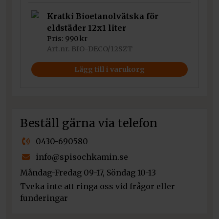
Kratki Bioetanolvätska för
eldstäder 12x1 liter
Pris:
990
kr
Art.nr. BIO-DECO/12SZT
Lägg till i varukorg
Kratki Bioetanolvätska för
eldstäder 5 liter
Beställ gärna via telefon
Pris:
375
kr
Art.nr. BIO-DECO/5L
0430-690580
Lägg till i varukorg
info@spisochkamin.se
Måndag-Fredag 09-17, Söndag 10-13
Kratki Brandglas Svart Kristall
Tveka inte att ringa oss vid frågor eller
Pris:
790
kr
funderingar
Art.nr. ZFS05N