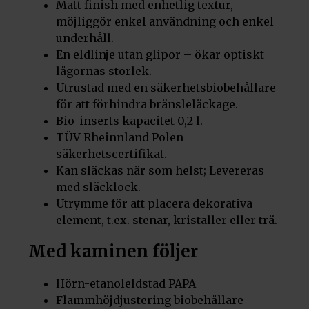
Matt finish med enhetlig textur,
Kratki Tratt för biobränsle
möjliggör enkel användning och enkel
Pris:
35
kr
underhåll.
Art.nr. LEJEK
En eldlinje utan glipor – ökar optiskt
lågornas storlek.
Lägg till i varukorg
Utrustad med en säkerhetsbiobehållare
för att förhindra bränsleläckage.
Bio-inserts kapacitet 0,2 l.
TÜV Rheinnland Polen
säkerhetscertifikat.
Kan släckas när som helst; Levereras
med släcklock.
Utrymme för att placera dekorativa
element, t.ex. stenar, kristaller eller trä.
Med kaminen följer
Hörn-etanoleldstad PAPA
Flammhöjdjustering biobehållare