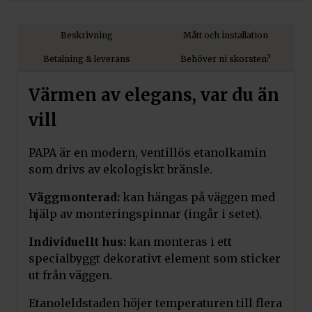
Lägg till i varukorg
Beskrivning
Mått och installation
Kratki Brandglas Transparent
Betalning & leverans
Behöver ni skorsten?
Kristall
Pris:
690
kr
Värmen av elegans, var du än
Art.nr. ZFS01N
vill
Lägg till i varukorg
PAPA är en modern, ventillös etanolkamin
som drivs av ekologiskt bränsle.
Kratki Dekorativ Björkved
Pris:
1 250
kr
Väggmonterad:
kan hängas på väggen med
Art.nr. AF-DC/BRZOZA/K
hjälp av monteringspinnar (ingår i setet).
Lägg till i varukorg
Individuellt hus:
kan monteras i ett
specialbyggt dekorativt element som sticker
ut från väggen.
Kratki Dekorativ Glow Flame
Glödfiber
Etanoleldstaden höjer temperaturen till flera