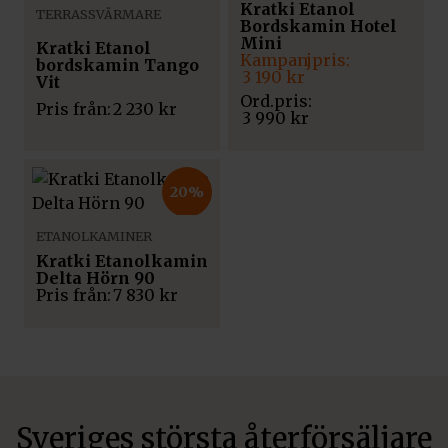
Kratki Etanol
TERRASSVÄRMARE
Bordskamin Hotel
Mini
Kratki Etanol
Det
Det
bordskamin Tango
ursprungliga
nuvarande
3 190
kr
Vit
priset
priset
Pris från:
2 230
kr
var:
är:
3 990
kr
3
3
990 kr.
190 kr.
20%
ETANOLKAMINER
Kratki Etanolkamin
Delta Hörn 90
Pris från:
7 830
kr
Sveriges största återförsäljare