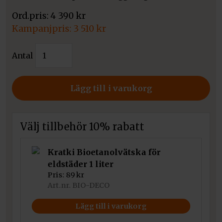
4 390
kr
Det
3 510
kr
ursprungliga
Det
Kratki
priset
Antal
nuvarande
Etanolkamin
var:
priset
Papa
4
är:
mängd
Lägg till i varukorg
390 kr.
3
510 kr.
Välj tillbehör 10% rabatt
Kratki Bioetanolvätska för
eldstäder 1 liter
Pris:
89
kr
Art.nr. BIO-DECO
Lägg till i varukorg