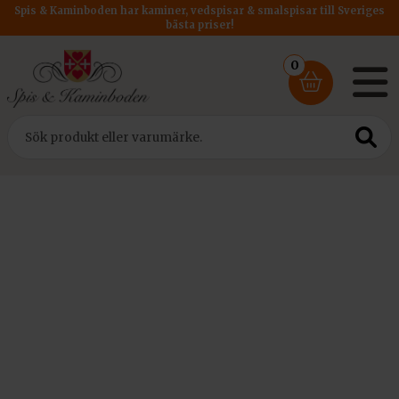
Spis & Kaminboden har kaminer, vedspisar & smalspisar till Sveriges
bästa priser!
0
Hem
/
Kaminer
/
Etanolkaminer
/ Kratki Etanolkamin Papa