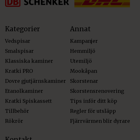
Kategorier
Annat
Vedspisar
Kampanjer
Smalspisar
Hemmiljö
Klassiska kaminer
Utemiljö
Kratki PRO
Mookåpan
Dovre gjutjärnskaminer
Skorstenar
Etanolkaminer
Skorstensrenovering
Kratki Spiskassett
Tips inför ditt köp
Tillbehör
Regler för utsläpp
Rökrör
Fjärrvärmen blir dyrare
Kontakt