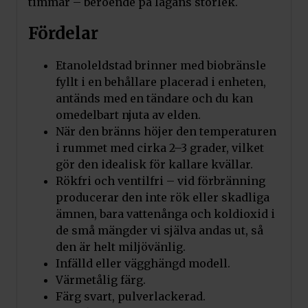
timmar – beroende på lågans storlek.
Pris:
1 400
kr
Art.nr. AF-DC/MIX/VII
Fördelar
Lägg till i varukorg
Etanoleldstad brinner med biobränsle
fyllt i en behållare placerad i enheten,
Kratki Dekorativa Stenar
antänds med en tändare och du kan
Pris:
120
kr
omedelbart njuta av elden.
Art.nr. DECO/KAMYKI
När den bränns höjer den temperaturen
i rummet med cirka 2–3 grader, vilket
Lägg till i varukorg
gör den idealisk för kallare kvällar.
Rökfri och ventilfri – vid förbränning
Kratki Dekorativa
producerar den inte rök eller skadliga
Stenbarkstenar
ämnen, bara vattenånga och koldioxid i
Pris:
120
kr
de små mängder vi själva andas ut, så
Art.nr.
den är helt miljövänlig.
DECO/KAMYKI/KORAKAMIENNA
Infälld eller vägghängd modell.
Värmetålig färg.
Lägg till i varukorg
Färg svart, pulverlackerad.