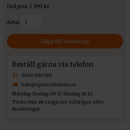
1 390
kr
Kratki
Antal
golvplåt
KARI
95
Lägg till i varukorg
mängd
Beställ gärna via telefon
0430-690580
info@spisochkamin.se
Måndag-Fredag 09-17, Söndag 10-13
Tveka inte att ringa oss vid frågor eller
funderingar