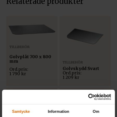
Relaterade produkter
TILLBEHÖR
Golvplåt 700 x 800
mm
TILLBEHÖR
Golvskydd Svart
1 790
kr
1 209
kr
Samtycke
Information
Om