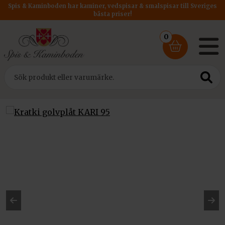
Spis & Kaminboden har kaminer, vedspisar & smalspisar till Sveriges
bästa priser!
0
Hem
/
Tillbehör
/ Kratki golvplåt KARI 95
Pre
Ne