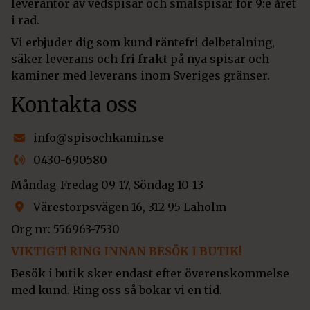
leverantör av vedspisar och smalspisar för 9:e året
i rad.
Vi erbjuder dig som kund räntefri delbetalning,
säker leverans och
fri frakt
på nya spisar och
kaminer med leverans inom Sveriges gränser.
Kontakta oss
info@spisochkamin.se
0430-690580
Måndag-Fredag 09-17, Söndag 10-13
Värestorpsvägen 16, 312 95 Laholm
Org nr: 556963-7530
VIKTIGT! RING INNAN BESÖK I BUTIK!
Besök i butik sker endast efter överenskommelse
med kund. Ring oss så bokar vi en tid.