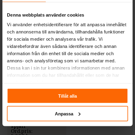
Denna webbplats använder cookies
TILLBEHÖR
TILLBEHÖR
Golvplåt 850 x 1100
Vi använder enhetsidentifierare för att anpassa innehållet
Hällförlängare HVA
mm
och annonserna till användarna, tillhandahålla funktioner
26 vedspis
för sociala medier och analysera vår trafik. Vi
1 990
kr
2 100
kr
vidarebefordrar även sådana identifierare och annan
information från din enhet till de sociala medier och
annons- och analysföretag som vi samarbetar med.
Dessa kan i sin tur kombinera informationen med annan
information som du har tillhandahållit eller som de har
samlat in när du har använt deras tjänster.
Tillåt alla
TILLBEHÖR
Anpassa
Påbyggnad för
extern tilluft med
spjäll