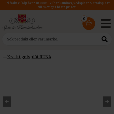
Fri frakt vi köp över 10 000:- Vi har kaminer, vedspisar & smalspisar
till Sveriges bästa priser!
0
Hem
/
Tillbehör
/ Kratki golvplåt RUNA
Pre
Ne