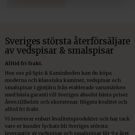
2
1
728 kr.
728 kr.
Sveriges största återförsäljare
av vedspisar & smalspisar
Alltid fri frakt.
Hos oss på Spis & Kaminboden kan du köpa
moderna och klassiska kaminer, vedspisar och
smalspisar i gjutjärn från etablerade varumärken
med bästa garanti till Sveriges absolut bästa priser.
Även tillbehör och skorstenar. Högsta kvalitet och
alltid fri frakt.
Vi levererar enbart kvalitetsprodukter och har tack
vare er kunder lyckats bli Sveriges största
leverantör av vedspisar och smalspisar för 9:e året