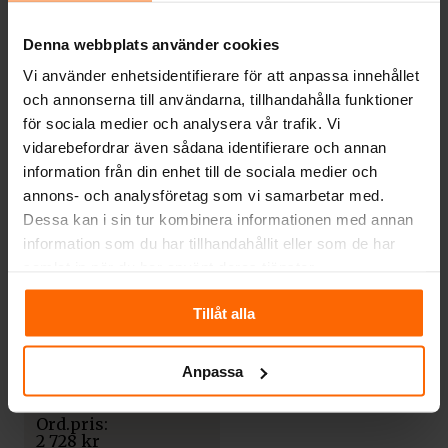
TILLBEHÖR
TILLBEHÖR
Denna webbplats använder cookies
Grillpanna
Inmurningsstos för
Det
Det
Vi använder enhetsidentifierare för att anpassa innehållet
bakanslutning till
ursprungliga
nuvarande
1 100
kr
och annonserna till användarna, tillhandahålla funktioner
murstock
priset
priset
var:
är:
för sociala medier och analysera vår trafik. Vi
2 100
kr
890
kr
2
1
vidarebefordrar även sådana identifierare och annan
100 kr.
100 kr.
information från din enhet till de sociala medier och
annons- och analysföretag som vi samarbetar med.
37%
Dessa kan i sin tur kombinera informationen med annan
information som du har tillhandahållit eller som de har
samlat in när du har använt deras tjänster.
Tillåt alla
TILLBEHÖR
Glaskeramikhäll
Anpassa
Det
Det
ursprungliga
nuvarande
1 728
kr
priset
priset
var:
är:
2 728
kr