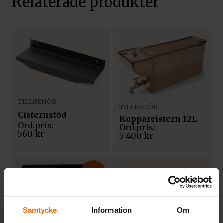
Relaterade produkter
TILLBEHÖR
TILLBEHÖR
Cisternstöd
Kopparcistern 12L
560
kr
5 400
kr
48%
Samtycke
Information
Om