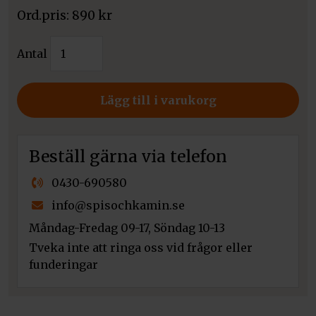
890
kr
Kratki
Antal
golvplåt
RUNA
mängd
Lägg till i varukorg
Beställ gärna via telefon
0430-690580
info@spisochkamin.se
Måndag-Fredag 09-17, Söndag 10-13
Tveka inte att ringa oss vid frågor eller
funderingar