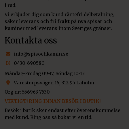
i rad.
Vi erbjuder dig som kund räntefri delbetalning,
säker leverans och
fri frakt
på nya spisar och
kaminer med leverans inom Sveriges gränser.
Kontakta oss
info@spisochkamin.se
0430-690580
Måndag-Fredag 09-17, Söndag 10-13
Värestorpsvägen 16, 312 95 Laholm
Org nr: 556963-7530
VIKTIGT! RING INNAN BESÖK I BUTIK!
Besök i butik sker endast efter överenskommelse
med kund. Ring oss så bokar vi en tid.