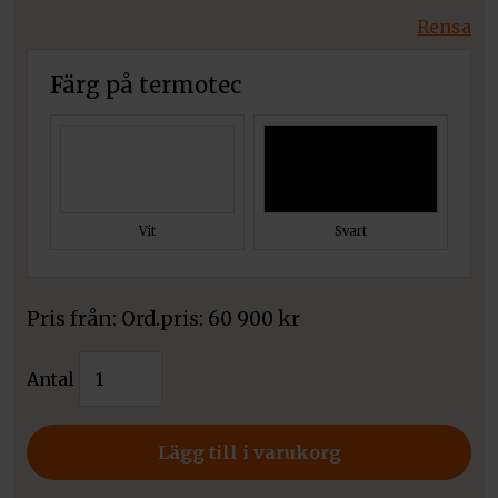
Rensa
Färg på termotec
Vit
Svart
Pris från:
60 900
kr
Kratki
Antal
insats
NBC
500/500
Lägg till i varukorg
mängd