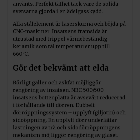
använts. Perfekt täthet tack vare de solida
svetsarna gjorda i en ädelgasskydd.
Alla stålelement är laserskurna och böjda på
CNC-maskiner. Insatsens framsida är
utrustad med trippel värmebeständig
keramik som tål temperaturer upp till
660°C.
Gör det bekvämt att elda
Rörligt galler och askfat möjliggör
rengöring av insatsen. NBC 500/500
insatsens bottenplatta är avsevärt reducerad
i förhållande till dörren. Dubbelt
dörröppningssystem – upplyft (giljotin) och
sidoöppning. En upplyft dörr underlättar
lastningen av trä och sidodörröppningens
mekanism möjliggör rengöring av glaset.