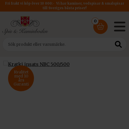
Fri frakt vi köp över 10 000:- Vi har kaminer, vedspisar & smalspisar
till Sveriges bästa priser!
0
Hem
/
Insatser
/
Kratki Insats PRO
/ Kratki insats NBC 500/500
Kvalitet
med 10
års
Garanti