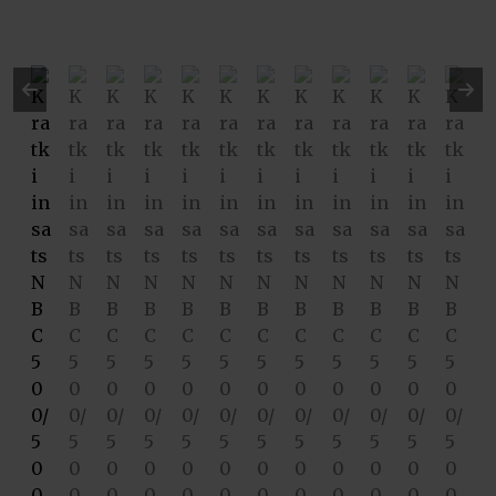
Pre
Ne
vio
xt
us