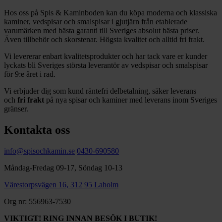
Hos oss på Spis & Kaminboden kan du köpa moderna och klassiska
kaminer, vedspisar och smalspisar i gjutjärn från etablerade
varumärken med bästa garanti till Sveriges absolut bästa priser.
Även tillbehör och skorstenar. Högsta kvalitet och alltid fri frakt.
Vi levererar enbart kvalitetsprodukter och har tack vare er kunder
lyckats bli Sveriges största leverantör av vedspisar och smalspisar
för 9:e året i rad.
Vi erbjuder dig som kund räntefri delbetalning, säker leverans
och
fri frakt
på nya spisar och kaminer med leverans inom Sveriges
gränser.
Kontakta oss
info@spisochkamin.se
0430-690580
Måndag-Fredag 09-17, Söndag 10-13
Värestorpsvägen 16, 312 95 Laholm
Org nr: 556963-7530
VIKTIGT! RING INNAN BESÖK I BUTIK!