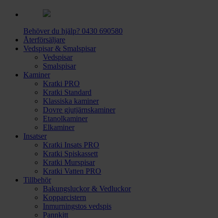
Behöver du hjälp?
0430 690580
Återförsäljare
Vedspisar & Smalspisar
Vedspisar
Smalspisar
Kaminer
Kratki PRO
Kratki Standard
Klassiska kaminer
Dovre gjutjärnskaminer
Etanolkaminer
Elkaminer
Insatser
Kratki Insats PRO
Kratki Spiskassett
Kratki Murspisar
Kratki Vatten PRO
Tillbehör
Bakungsluckor & Vedluckor
Kopparcistern
Inmurningstos vedspis
Pannkitt