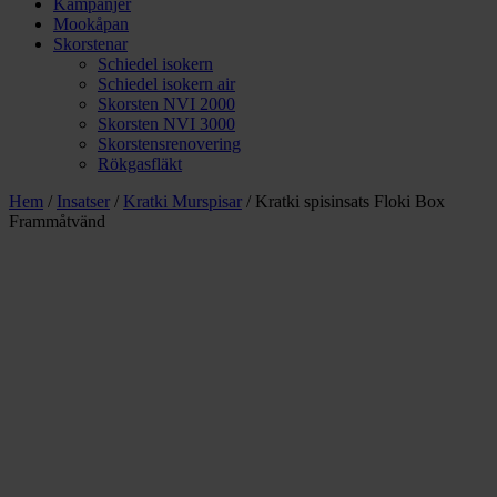
Kampanjer
Mookåpan
Skorstenar
Schiedel isokern
Schiedel isokern air
Skorsten NVI 2000
Skorsten NVI 3000
Skorstensrenovering
Rökgasfläkt
Hem
/
Insatser
/
Kratki Murspisar
/ Kratki spisinsats Floki Box
Frammåtvänd