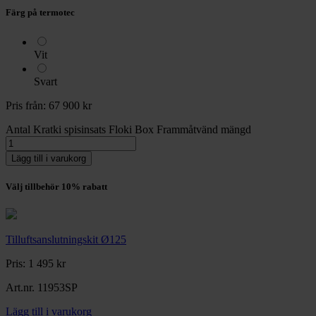
Färg på termotec
Vit
Svart
Pris från:
67 900
kr
Antal
Kratki spisinsats Floki Box Frammåtvänd mängd
Lägg till i varukorg
Välj tillbehör 10% rabatt
Tilluftsanslutningskit Ø125
Pris:
1 495
kr
Art.nr. 11953SP
Lägg till i varukorg