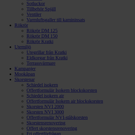
Sotluckor
Tillbehör Spjäll
Ventiler
Varmluftsgaller till kamininsats
Rökrör
Rökrör DM 125
Rökrör DM 150
Rökrör Kratki
Utemiljö
Utegrillar från Kratki
Eldkorgar från Kratki
Terrassvärmare
Kampanjer
Mookåpan
Skorstenar
Schiedel isokern
Offertformulär Isokern blockskorsten
Schiedel isokern air
Offertformulär Isokern air blockskorsten
Skorsten NVI 2000
Skorsten NVI 3000
Offertformulär NVI-stålskorsten
Skorstensrenovering
Offert skorstensrenovering
Fri offertförfrågan