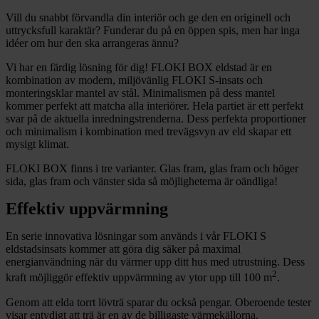
Vill du snabbt förvandla din interiör och ge den en originell och
uttrycksfull karaktär? Funderar du på en öppen spis, men har inga
idéer om hur den ska arrangeras ännu?
Vi har en färdig lösning för dig! FLOKI BOX eldstad är en
kombination av modern, miljövänlig FLOKI S-insats och
monteringsklar mantel av stål. Minimalismen på dess mantel
kommer perfekt att matcha alla interiörer. Hela partiet är ett perfekt
svar på de aktuella inredningstrenderna. Dess perfekta proportioner
och minimalism i kombination med trevägsvyn av eld skapar ett
mysigt klimat.
FLOKI BOX finns i tre varianter. Glas fram, glas fram och höger
sida, glas fram och vänster sida så möjligheterna är oändliga!
Effektiv uppvärmning
En serie innovativa lösningar som används i vår FLOKI S
eldstadsinsats kommer att göra dig säker på maximal
energianvändning när du värmer upp ditt hus med utrustning. Dess
2
kraft möjliggör effektiv uppvärmning av ytor upp till 100 m
.
Genom att elda torrt lövträ sparar du också pengar. Oberoende tester
visar entydigt att trä är en av de billigaste värmekällorna.