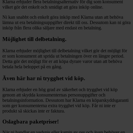
Klarna erbjuder flera betalningsalternativ för dig som konsument
vilket gör det enkelt och smidigt att göra inköp online.
Ni kan snabbt och enkelt göra inköp med Klarna utan att behöva
lämna ut era betalningsuppgifter direkt till oss. Dessutom kan ni göra
inköp från flera olika säljare med endast en betalning.
Möjlighet till delbetalning.
Klarna erbjuder möjlighet till delbetalning vilket gör det möjligt för
er som konsument att sprida ut betalningen över en längre period.
Detta gör det möjligt för er att köpa dyrare varor utan att behöva
betala hela beloppet på en gång.
Även här har ni trygghet vid köp.
Klarna erbjuder en hög grad av säkerhet och trygghet vid köp
genom att skydda konsumenternas personuppgifter och
betalningsinformation. Dessutom har Klarna en köparskyddsgaranti
som ger konsumenterna extra trygghet vid köp. Får ni inte er
produkt så skickas inte er faktura.
Oslagbara paketpriser!
När ni handlar en vedspis eller kamin av oss och även behöver en