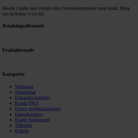
Besök i butik sker endast efter överenskommelse med kund. Ring
oss så bokar vi en tid.
Betalningsalternativ
Fraktalternativ
Kategorier
Vedspisar
Smalspisar
Klassiska kaminer
Kratki PRO
Dovre gjutjärnskaminer
Etanolkaminer
Kratki Spiskassett
Tillbehör
Rökrör