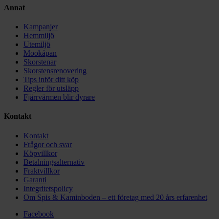
Annat
Kampanjer
Hemmiljö
Utemiljö
Mookåpan
Skorstenar
Skorstensrenovering
Tips inför ditt köp
Regler för utsläpp
Fjärrvärmen blir dyrare
Kontakt
Kontakt
Frågor och svar
Köpvillkor
Betalningsalternativ
Fraktvillkor
Garanti
Integritetspolicy
Om Spis & Kaminboden – ett företag med 20 års erfarenhet
Facebook