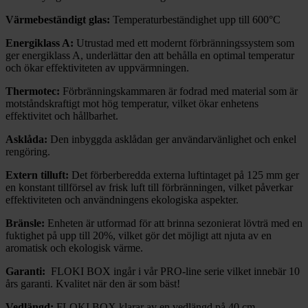
Värmebeständigt glas:
Temperaturbeständighet upp till 600°C
Energiklass A:
Utrustad med ett modernt förbränningssystem som
ger energiklass A, underlättar den att behålla en optimal temperatur
och ökar effektiviteten av uppvärmningen.
Thermotec:
Förbränningskammaren är fodrad med material som är
motståndskraftigt mot hög temperatur, vilket ökar enhetens
effektivitet och hållbarhet.
Asklåda:
Den inbyggda asklådan ger användarvänlighet och enkel
rengöring.
Extern tilluft:
Det förberberedda externa luftintaget på 125 mm ger
en konstant tillförsel av frisk luft till förbränningen, vilket påverkar
effektiviteten och användningens ekologiska aspekter.
Bränsle:
Enheten är utformad för att brinna sezonierat lövträ med en
fuktighet på upp till 20%, vilket gör det möjligt att njuta av en
aromatisk och ekologisk värme.
Garanti:
FLOKI BOX ingår i vår PRO-line serie vilket innebär 10
års garanti. Kvalitet när den är som bäst!
Vedlängd:
FLOKI BOX klarar av en vedlängd på 40 cm