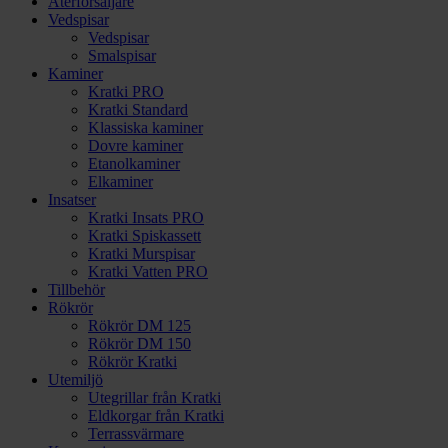
Återförsäljare
Vedspisar
Vedspisar
Smalspisar
Kaminer
Kratki PRO
Kratki Standard
Klassiska kaminer
Dovre kaminer
Etanolkaminer
Elkaminer
Insatser
Kratki Insats PRO
Kratki Spiskassett
Kratki Murspisar
Kratki Vatten PRO
Tillbehör
Rökrör
Rökrör DM 125
Rökrör DM 150
Rökrör Kratki
Utemiljö
Utegrillar från Kratki
Eldkorgar från Kratki
Terrassvärmare