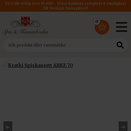
Fri frakt vi köp över 10 000:- Vi har kaminer, vedspisar & smalspisar
till Sveriges bästa priser!
0
Hem
/
Insatser
/
Kratki Spiskassett
/ Kratki Spiskassett ARKE 70