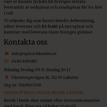
vare er kunder lyckats bli Sveriges största
leverantör av vedspisar och smalspisar för 9:e året
i rad.
Vi erbjuder dig som kund räntefri delbetalning,
säker leverans och
fri frakt
på nya spisar och
kaminer med leverans inom Sveriges gränser.
Kontakta oss
info@spisochkamin.se
0430-690580
Måndag-Fredag 09-17, Söndag 10-13
Värestorpsvägen 16, 312 95 Laholm
Org nr: 556963-7530
VIKTIGT! RING INNAN BESÖK I BUTIK!
Besök i butik sker endast efter överenskommelse
med kund. Ring oss så bokar vi en tid.