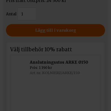
Pris från:
24 500
kr
Kratki
Antal
Spiskassett
ARKE
70
Lägg till i varukorg
mängd
Välj tillbehör 10% rabatt
Anslutningsstos ARKE Ø150
Pris:
1 190
kr
Art.nr. KOLNIERZ/ARKE/150