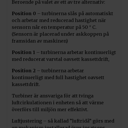
Beroende på valet av ett av tre alternativ:
Position 0
– turbinerna slås på automatiskt
och arbetar med reducerad hastighet när
sensorn når en temperatur på 50 ° C.
(Sensorn är placerad under askkoppen på
framsidan av maskinen)
Position 1
– turbinerna arbetar kontinuerligt
med reducerat varvtal oavsett kassettdrift,
Position 2
– turbinerna arbetar
kontinuerligt med full hastighet oavsett
kassettdrift.
Turbiner är ansvariga för att tvinga
luftcirkulationen i enheten så att värme
överförs till miljön mer effektivt.
Luftjustering – så kallad ”luftridå” görs med
en mekanism installerad över insatsens