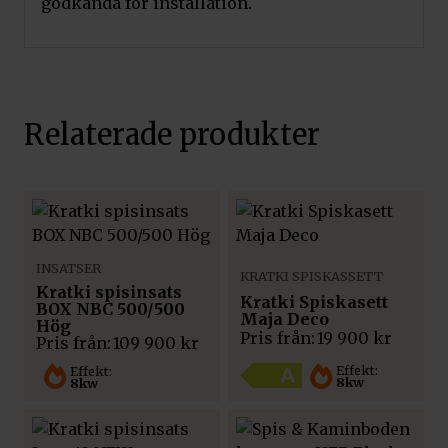
godkända för installation.
Relaterade produkter
INSATSER
KRATKI SPISKASSETT
Kratki spisinsats
Kratki Spiskasett
BOX NBC 500/500
Maja Deco
Hög
Pris från:
19 900
kr
Pris från:
109 900
kr
Effekt:
Effekt:
8kw
8kw