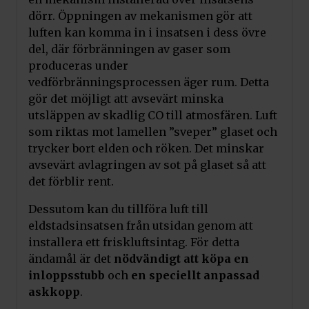
dörr. Öppningen av mekanismen gör att
Lägg till i varukorg
luften kan komma in i insatsen i dess övre
del, där förbränningen av gaser som
produceras under
Anslutningsstos ARKE Ø180
vedförbränningsprocessen äger rum. Detta
Pris:
1 390
kr
gör det möjligt att avsevärt minska
Art.nr. KOLNIERZ/ARKE/180
utsläppen av skadlig CO till atmosfären. Luft
som riktas mot lamellen ”sveper” glaset och
trycker bort elden och röken. Det minskar
avsevärt avlagringen av sot på glaset så att
det förblir rent.
Dessutom kan du tillföra luft till
eldstadsinsatsen från utsidan genom att
installera ett friskluftsintag. För detta
ändamål är det
nödvändigt att köpa en
inloppsstubb
och
en speciellt anpassad
askkopp
.