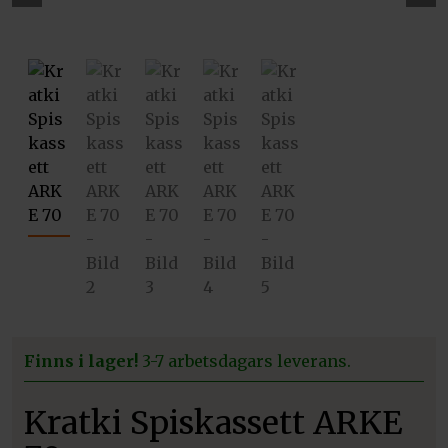
Pre
Ne
vio
xt
us
Finns i lager!
3-7 arbetsdagars leverans.
Kratki Spiskassett ARKE