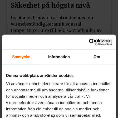
Säkerhet på högsta nivå
Insatsens framsida är utrustad med en
värmebeständig keramik som tål
temperaturer upp till 660°C. Vi erbjuder av
oss glascertifierad kvalitet och säkerhet.
Insatsens kropp och framsida är resistenta
mot höga temperaturer tack vare
användning av högkvalitativt stål.
Samtycke
Information
Om
Utmärkt täthet tack vare den solida
svetsningen gjord i skärmad ädelgas.
Denna webbplats använder cookies
Stålelement laserskärs med hjälp av modern
Vi använder enhetsidentifierare för att anpassa innehållet
utrustning, och sedan böjs de på CNC-
och annonserna till användarna, tillhandahålla funktioner
bockare.
för sociala medier och analysera vår trafik. Vi
Det är lättare att hålla insatsen ren tack vare
vidarebefordrar även sådana identifierare och annan
det monterade askgallret och behållaren där
information från din enhet till de sociala medier och
aska samlas. Minskad sotavlagring genom
annons- och analysföretag som vi samarbetar med.