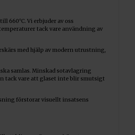
l 660°C. Vi erbjuder av oss
a temperaturer tack vare användning av
erskärs med hjälp av modern utrustning,
r aska samlas. Minskad sotavlagring
tack vare att glaset inte blir smutsigt
sning förstorar visuellt insatsens