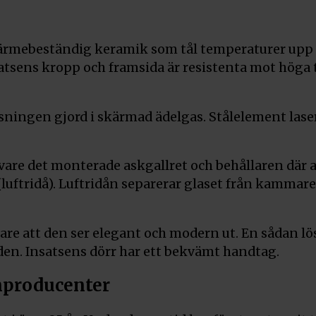
ärmebeständig keramik som tål temperaturer upp til
Insatsens kropp och framsida är resistenta mot hög
tsningen gjord i skärmad ädelgas. Stålelement las
ck vare det monterade askgallret och behållaren dä
ftridå). Luftridån separerar glaset från kammaren 
are att den ser elegant och modern ut. En sådan lö
den. Insatsens dörr har ett bekvämt handtag.
nproducenter