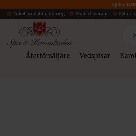
Spis & Kam
Enkel produkthantering
Snabb leverans
Säker t
Återförsäljare
Vedspisar
Kami
Hem
/
Insatser
/
Kratki Spiskassett
/ Kratki Spiskassett ARKE