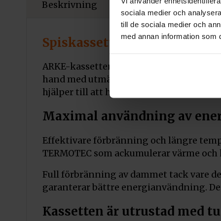
Vi använder enhetsidentifierar
Beskrivning
Mått och installati
sociala medier och analysera 
till de sociala medier och a
med annan information som du 
Spiskassett ARKE
– En kvalit
ARKE-kassetten är en sluten eldstadstyp 
hand med utmärkta uppvärmningsparamet
hjälper till att hålla den ren.
Maximal användning av ener
Effektivare förbränning och längre te
TERMOTEC som ackumulerar värme och h
Full förbränning av dammet tack vare de
garanterar bättre energianvändning. De
Kassetten är utrustad med t