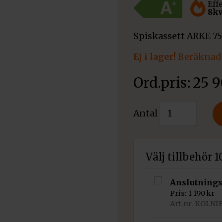
Eff
8k
Spiskassett ARKE 7
Ej i lager!
Beräknad 
25 
Kratki
Antal
Spiskassett
ARKE
75
Välj tillbehör 
mängd
Anslutnings
Pris:
1 190
kr
Art.nr. KOLNI