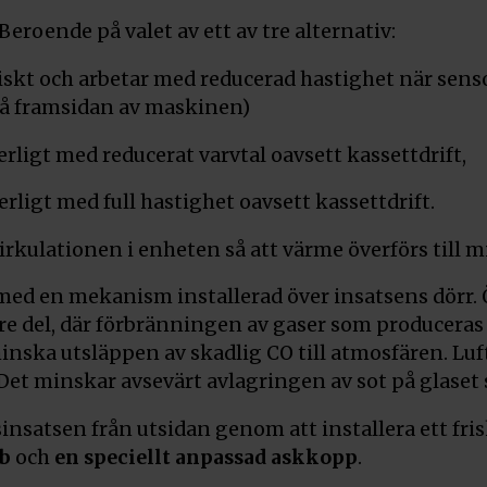
Beroende på valet av ett av tre alternativ:
skt och arbetar med reducerad hastighet när senso
på framsidan av maskinen)
ligt med reducerat varvtal oavsett kassettdrift,
ligt med full hastighet oavsett kassettdrift.
cirkulationen i enheten så att värme överförs till m
rs med en mekanism installerad över insatsens dör
vre del, där förbränningen av gaser som producer
minska utsläppen av skadlig CO till atmosfären. Lu
Det minskar avsevärt avlagringen av sot på glaset så
dsinsatsen från utsidan genom att installera ett fri
bb
och
en speciellt anpassad askkopp
.