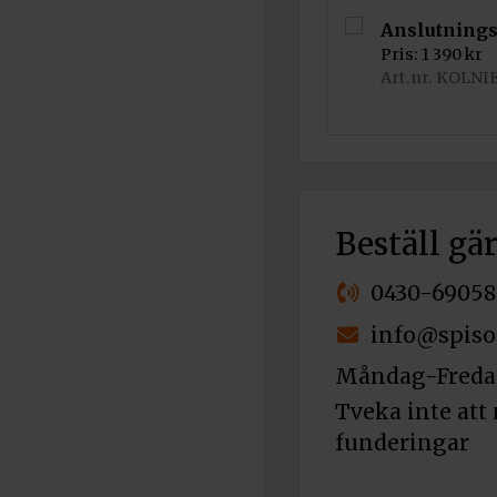
Anslutnings
Pris:
1 390
kr
Art.nr. KOLNI
Beställ gä
0430-69058
info@spiso
Måndag-Fredag
Tveka inte att 
funderingar