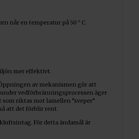
rn når en temperatur på 50 ° C.
iljön mer effektivt.
r. Öppningen av mekanismen gör att
as under vedförbränningsprocessen äger
ft som riktas mot lamellen ”sveper”
 att det förblir rent.
skluftsintag. För detta ändamål är