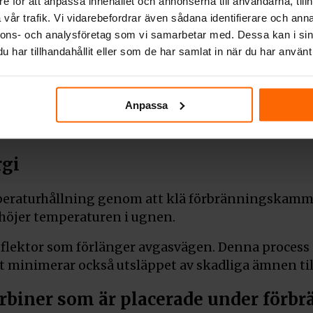
e för att anpassa innehållet och annonserna till användarna, tillh
on
Betalning & leverans
Behöver ni
vår trafik. Vi vidarebefordrar även sådana identifierare och anna
nnons- och analysföretag som vi samarbetar med. Dessa kan i sin
har tillhandahållit eller som de har samlat in när du har använt 
etsprodukt med 5 års garanti!
som installeras i befintliga öppna spisar. Dess en
Anpassa
rar. Dessutom har den ett rent glassystem, som 
gi
mperaturhållning genom att klä förbränningskam
öjer temperaturen i ugnen.
flektor som förlänger avgasvägen. Denna process 
t minimerar också utsläppet av skadliga ämnen til
urbiner som är placerade under för