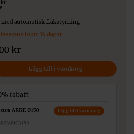
ekt:
w
5 med automatisk fläkstyrning
leverans inom 14 dagar
900
kr
Lägg till i varukorg
10% rabatt
stos ARKE Ø150
Lägg till i varukorg
ERZ/ARKE/150