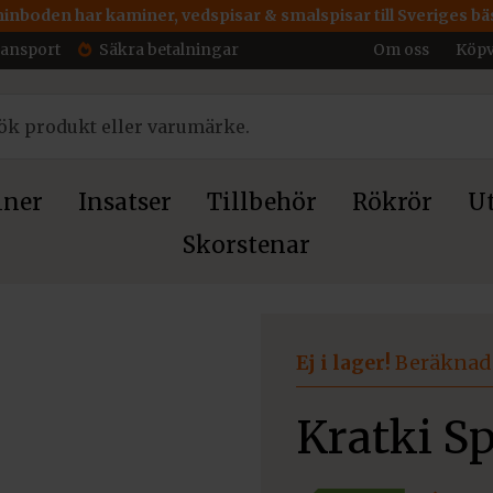
inboden har kaminer, vedspisar & smalspisar till Sveriges bäs
ransport
Säkra betalningar
Om oss
Köpv
ner
Insatser
Tillbehör
Rökrör
Ut
Skorstenar
 75
Ej i lager!
Beräknad 
Kratki S