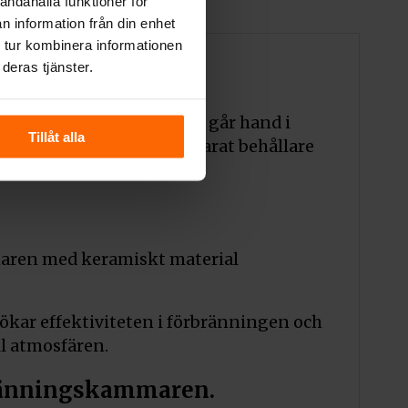
andahålla funktioner för
 skorsten?
n information från din enhet
 tur kombinera informationen
deras tjänster.
kla och eleganta utseende går hand i
Tillåt alla
tillsammans med en separat behållare
maren med keramiskt material
ökar effektiviteten i förbränningen och
l atmosfären.
bränningskammaren.