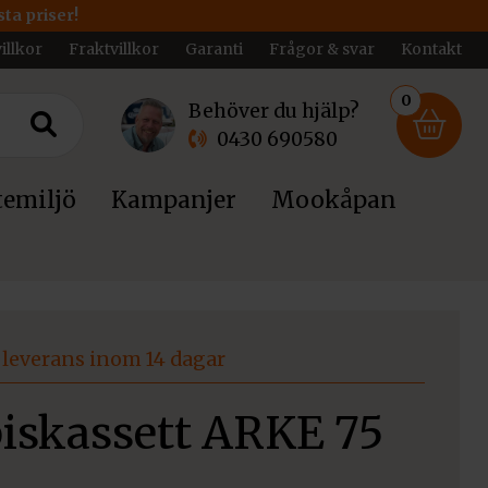
ta priser!
illkor
Fraktvillkor
Garanti
Frågor & svar
Kontakt
0
Behöver du hjälp?
0430 690580
emiljö
Kampanjer
Mookåpan
leverans inom 14 dagar
piskassett ARKE 75