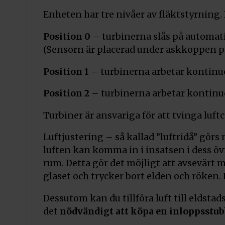
Enheten har tre nivåer av fläktstyrning. 
Position 0
– turbinerna slås på automati
(Sensorn är placerad under askkoppen 
Position 1
– turbinerna arbetar kontinuer
Position 2
– turbinerna arbetar kontinuer
Turbiner är ansvariga för att tvinga luft
Luftjustering – så kallad ”luftridå” gö
luften kan komma in i insatsen i dess ö
rum. Detta gör det möjligt att avsevärt 
glaset och trycker bort elden och röken. 
Dessutom kan du tillföra luft till eldsta
det
nödvändigt att köpa en inloppsstu