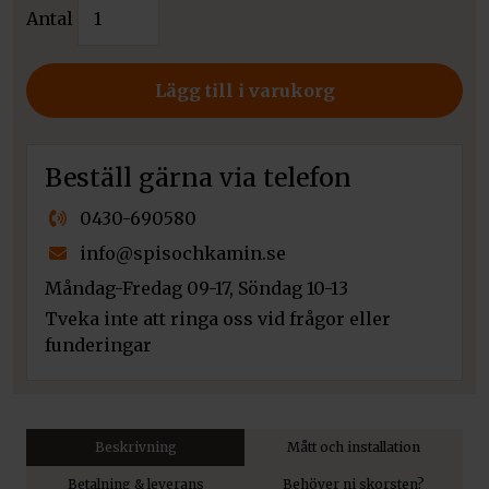
Kratki
priset
Antal
nuvarande
Utemiljö
var:
priset
Brasas
2
är:
600
Lägg till i varukorg
300 kr.
1
mängd
840 kr.
Beställ gärna via telefon
0430-690580
info@spisochkamin.se
Måndag-Fredag 09-17, Söndag 10-13
Tveka inte att ringa oss vid frågor eller
funderingar
Beskrivning
Mått och installation
Betalning & leverans
Behöver ni skorsten?