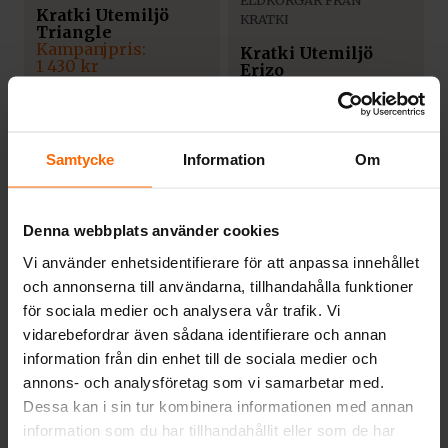
ELDKORGAR FRÅN
Kratki Utemiljö
KRATKI
Triangle
Det
Det
Kratki Utemiljö
ursprungliga
nuvarande
1 430
kr
Erizo
priset
priset
Pris från:
2 872
kr
var:
är:
1 790
kr
1
1
790 kr.
430 kr.
Samtycke
Information
Om
20%
20%
Denna webbplats använder cookies
Vi använder enhetsidentifierare för att anpassa innehållet
ELDKORGAR FRÅN
och annonserna till användarna, tillhandahålla funktioner
KRATKI
för sociala medier och analysera vår trafik. Vi
ELDKORGAR FRÅN
Kratki Utemiljö
vidarebefordrar även sådana identifierare och annan
KRATKI
Pylos
information från din enhet till de sociala medier och
Kratki Utemiljö
annons- och analysföretag som vi samarbetar med.
Det
Det
Goblet
Det
Det
ursprungliga
nuvarande
2 080
kr
Dessa kan i sin tur kombinera informationen med annan
ursprungliga
nuvarande
priset
priset
1 750
kr
information som du har tillhandahållit eller som de har
priset
priset
var:
är: