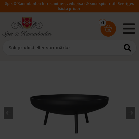
Spis & Kaminboden har kaminer, vedspisar & smalspisar till Sveriges
bästa priser!
0
Hem
/
Eldkorgar från Kratki
/ Kratki Utemiljö Brasas 600
Pre
Ne
vio
xt
us