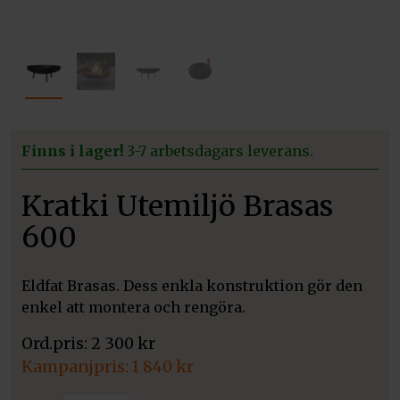
Finns i lager!
3-7 arbetsdagars leverans.
Kratki Utemiljö Brasas
600
Eldfat Brasas. Dess enkla konstruktion gör den
enkel att montera och rengöra.
2 300
kr
Det
1 840
kr
ursprungliga
Det