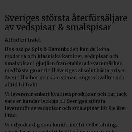
Sveriges största återförsäljare
av vedspisar & smalspisar
Alltid fri frakt.
Hos oss på Spis & Kaminboden kan du köpa
moderna och klassiska kaminer, vedspisar och
smalspisar i gjutjärn från etablerade varumärken
med bästa garanti till Sveriges absolut bästa priser.
Även tillbehör och skorstenar. Högsta kvalitet och
alltid fri frakt.
Vi levererar enbart kvalitetsprodukter och har tack
vare er kunder lyckats bli Sveriges största
leverantör av vedspisar och smalspisar för 9:e året
i rad.
Vi erbjuder dig som kund räntefri delbetalning,
säker leverans och
fri frakt
på nya spisar och