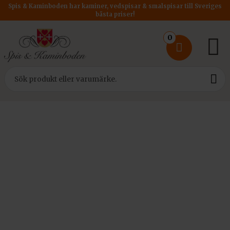
Spis & Kaminboden har kaminer, vedspisar & smalspisar till Sveriges
bästa priser!
0
Hem
/
Utemiljö
/ Kratki Quadrum BBQ Hög