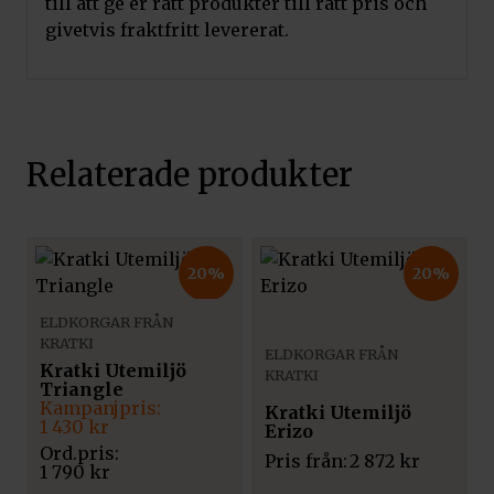
till att ge er rätt produkter till rätt pris och
givetvis fraktfritt levererat.
Relaterade produkter
20%
20%
ELDKORGAR FRÅN
KRATKI
ELDKORGAR FRÅN
Kratki Utemiljö
KRATKI
Triangle
Det
Det
Kratki Utemiljö
ursprungliga
nuvarande
1 430
kr
Erizo
priset
priset
Pris från:
2 872
kr
var:
är:
1 790
kr
1
1