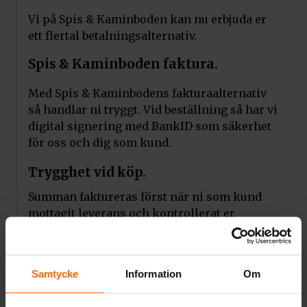
Vi på Spis & Kaminboden kan nu erbjuda er
ett flertal betalningsalternativ.
Spis & Kaminboden faktura.
Med Spis & Kaminbodens fakturaalternativ
så handlar ni tryggt. Vid beställning så har vi
digital signering med BankID som säkerhet
för oss och dig som kund.
Trygghet vid köp.
Summan faktureras först när ni som kund
mottagit leverans och kontrollerat er
produkt.
Vi fakturerar med 20 dagar netto efter
genomförd kreditkontroll.
Samtycke
Information
Om
Ni kan också välja betalning med