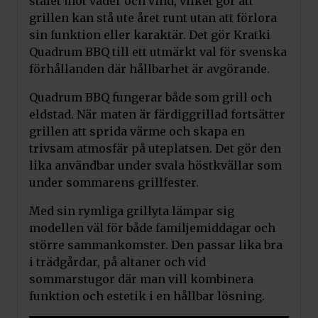
stålet mot väder och vind, vilket gör att
grillen kan stå ute året runt utan att förlora
sin funktion eller karaktär. Det gör Kratki
Quadrum BBQ till ett utmärkt val för svenska
förhållanden där hållbarhet är avgörande.
Quadrum BBQ fungerar både som grill och
eldstad. När maten är färdiggrillad fortsätter
grillen att sprida värme och skapa en
trivsam atmosfär på uteplatsen. Det gör den
lika användbar under svala höstkvällar som
under sommarens grillfester.
Med sin rymliga grillyta lämpar sig
modellen väl för både familjemiddagar och
större sammankomster. Den passar lika bra
i trädgårdar, på altaner och vid
sommarstugor där man vill kombinera
funktion och estetik i en hållbar lösning.