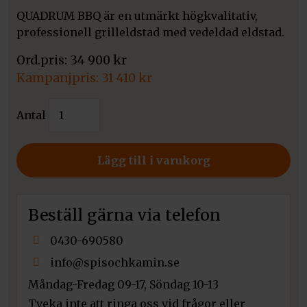
QUADRUM BBQ är en utmärkt högkvalitativ,
professionell grilleldstad med vedeldad eldstad.
34 900
kr
Det
31 410
kr
ursprungliga
Det
Kratki
priset
Antal
nuvarande
Quadrum
var:
priset
BBQ
34
är:
Hög
Lägg till i varukorg
900 kr.
31
mängd
410 kr.
Beställ gärna via telefon
0430-690580
info@spisochkamin.se
Måndag-Fredag 09-17, Söndag 10-13
Tveka inte att ringa oss vid frågor eller