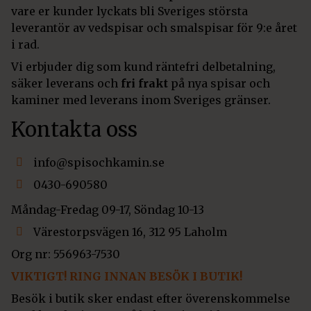
vare er kunder lyckats bli Sveriges största
leverantör av vedspisar och smalspisar för 9:e året
i rad.
Vi erbjuder dig som kund räntefri delbetalning,
säker leverans och
fri frakt
på nya spisar och
kaminer med leverans inom Sveriges gränser.
Kontakta oss
info@spisochkamin.se
0430-690580
Måndag-Fredag 09-17, Söndag 10-13
Värestorpsvägen 16, 312 95 Laholm
Org nr: 556963-7530
VIKTIGT! RING INNAN BESÖK I BUTIK!
Besök i butik sker endast efter överenskommelse