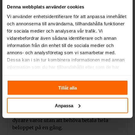
Klarna
Denna webbplats använder cookies
Klarna erbjuder flera betalningsalternativ för
Vi använder enhetsidentifierare för att anpassa innehållet
dig som konsument vilket gör det enkelt och
och annonserna till användarna, tillhandahålla funktioner
smidigt att göra inköp online.
för sociala medier och analysera vår trafik. Vi
vidarebefordrar även sådana identifierare och annan
Ni kan snabbt och enkelt göra inköp med
information från din enhet till de sociala medier och
Klarna utan att behöva lämna ut era
annons- och analysföretag som vi samarbetar med.
betalningsuppgifter direkt till oss. Dessutom
Dessa kan i sin tur kombinera informationen med annan
kan ni göra inköp från flera olika säljare
information som du har tillhandahållit eller som de har
med endast en betalning.
samlat in när du har använt deras tjänster.
Möjlighet till delbetalning.
Tillåt alla
Klarna erbjuder möjlighet till delbetalning
vilket gör det möjligt för er som konsument
att sprida ut betalningen över en längre
Anpassa
period. Detta gör det möjligt för er att köpa
dyrare varor utan att behöva betala hela
beloppet på en gång.