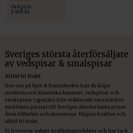
priset
priset
var:
är:
2 450
kr
2
1
450 kr.
960 kr.
Sveriges största återförsäljare
av vedspisar & smalspisar
Alltid fri frakt.
Hos oss på Spis & Kaminboden kan du köpa
moderna och klassiska kaminer, vedspisar och
smalspisar i gjutjärn från etablerade varumärken
med bästa garanti till Sveriges absolut bästa priser.
Även tillbehör och skorstenar. Högsta kvalitet och
alltid fri frakt.
Vi levererar enbart kvalitetsprodukter och har tack