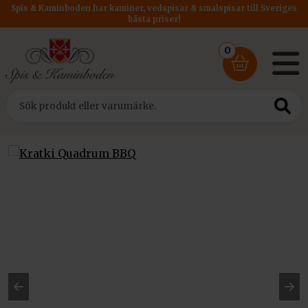
Spis & Kaminboden har kaminer, vedspisar & smalspisar till Sveriges
bästa priser!
0
Hem
/
Utemiljö
/ Kratki Quadrum BBQ