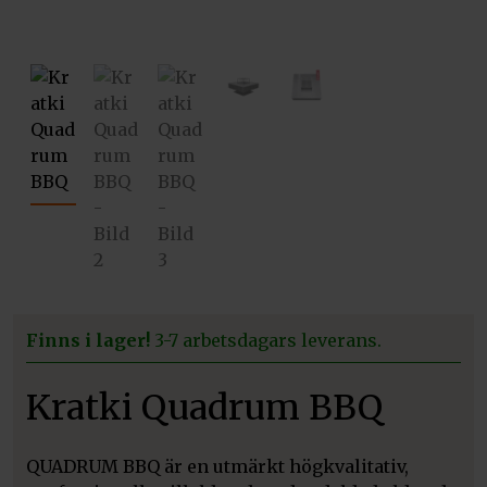
Pre
Ne
vio
xt
us
Finns i lager!
3-7 arbetsdagars leverans.
Kratki Quadrum BBQ
QUADRUM BBQ
är en utmärkt högkvalitativ,