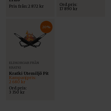
priset
priset
Pris från:
2 872
kr
var:
är:
17 890
kr
17
14
890 kr.
290 kr.
20%
ELDKORGAR FRÅN
KRATKI
Kratki Utemiljö Pit
Det
Det
ursprungliga
nuvarande
2 680
kr
priset
priset
var:
är:
3 350
kr
3
2
350 kr.
680 kr.