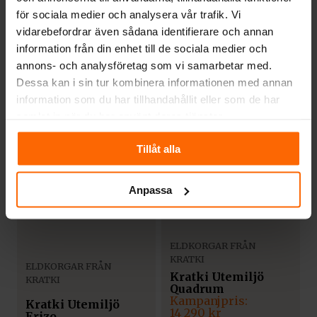
ELDKORGAR FRÅN
KRATKI
för sociala medier och analysera vår trafik. Vi
KRATKI
Kratki Utemiljö
vidarebefordrar även sådana identifierare och annan
Kratki Utemiljö Hex
Triangle
Det
Det
information från din enhet till de sociala medier och
Det
Det
ursprungliga
nuvarande
2 310
kr
ursprungliga
nuvarande
1 430
kr
annons- och analysföretag som vi samarbetar med.
priset
priset
priset
priset
Dessa kan i sin tur kombinera informationen med annan
var:
är:
var:
är:
2 890
kr
1 790
kr
2
2
1
1
information som du har tillhandahållit eller som de har
890 kr.
310 kr.
790 kr.
430 kr.
samlat in när du har använt deras tjänster.
20%
20%
Tillåt alla
Anpassa
ELDKORGAR FRÅN
KRATKI
ELDKORGAR FRÅN
Kratki Utemiljö
KRATKI
Quadrum
Det
Det
Kratki Utemiljö
ursprungliga
nuvarande
14 290
kr
Erizo