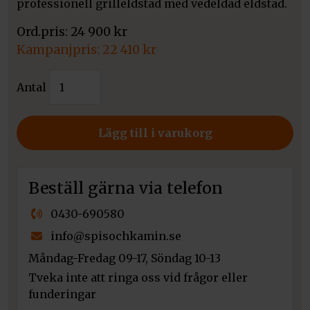
professionell grilleldstad med vedeldad eldstad.
24 900
kr
Det
22 410
kr
ursprungliga
Det
Kratki
priset
Antal
nuvarande
Quadrum
var:
priset
BBQ
24
är:
mängd
Lägg till i varukorg
900 kr.
22
410 kr.
Beställ gärna via telefon
0430-690580
info@spisochkamin.se
Måndag-Fredag 09-17, Söndag 10-13
Tveka inte att ringa oss vid frågor eller
funderingar