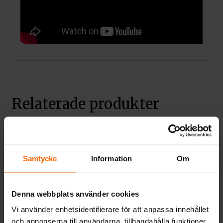
Relaterade produkter
20%
20%
Samtycke
Information
Om
Denna webbplats använder cookies
Vi använder enhetsidentifierare för att anpassa innehållet
ELDKORGAR FRÅN
och annonserna till användarna, tillhandahålla funktioner