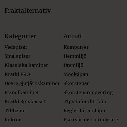
Fraktalternativ
Kategorier
Annat
Vedspisar
Kampanjer
Smalspisar
Hemmiljö
Klassiska kaminer
Utemiljö
Kratki PRO
Mookåpan
Dovre gjutjärnskaminer
Skorstenar
Etanolkaminer
Skorstensrenovering
Kratki Spiskassett
Tips inför ditt köp
Tillbehör
Regler för utsläpp
Rökrör
Fjärrvärmen blir dyrare