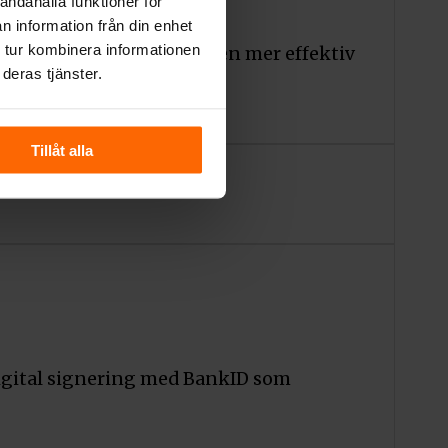
andahålla funktioner för
n information från din enhet
 tur kombinera informationen
bättrar luftflödet och ger en mer effektiv
deras tjänster.
Tillåt alla
digital signering med BankID som