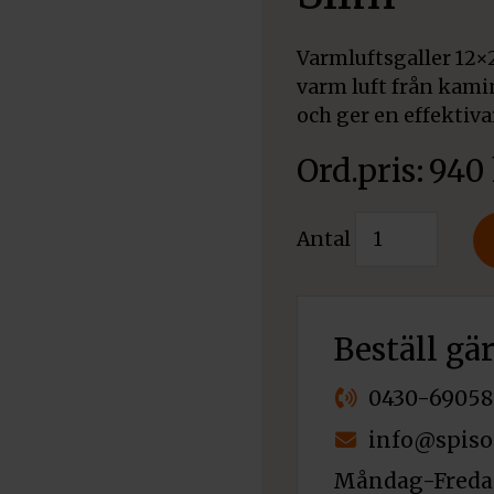
Varmluftsgaller 12×
varm luft från kamin
och ger en effektiv
940
Varmluftsgall
Antal
12x20
Svart
Slim
mängd
Beställ gä
0430-69058
info@spiso
Måndag-Fredag