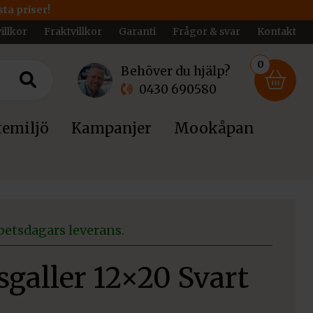
ta priser!
illkor
Fraktvillkor
Garanti
Frågor & svar
Kontakt
0
Behöver du hjälp?
0430 690580
emiljö
Kampanjer
Mookåpan
betsdagars leverans.
galler 12×20 Svart