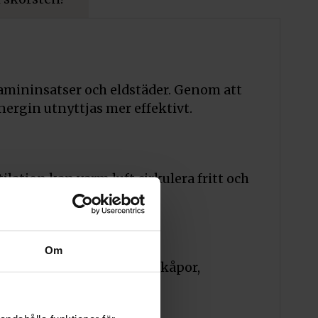
 kamininsatser och eldstäder. Genom att
ergin utnyttjas mer effektivt.
lation kan varm luft cirkulera fritt och
ivitet.
Om
. Det passar perfekt i spiskåpor,