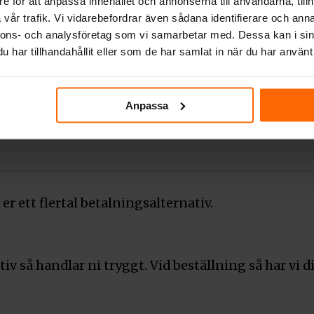
ptimal luftstyrning
e för att anpassa innehållet och annonserna till användarna, tillh
vår trafik. Vi vidarebefordrar även sådana identifierare och anna
nnons- och analysföretag som vi samarbetar med. Dessa kan i sin
ktas på ett kontrollerat sätt ut i rummet. Detta för
har tillhandahållit eller som de har samlat in när du har använt 
n.
Anpassa
r ett flertal betalningsalternativ.
v så handlar ni tryggt. Vid beställning så har vi 