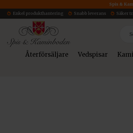
Spis & Kam
Enkel produkthantering
Snabb leverans
Säker t
Återförsäljare
Vedspisar
Kami
Hem
/
Tillbehör
/
Varmluftsgaller till kamininsats
/ Varmlufts