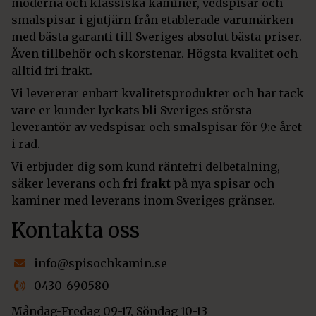
moderna och klassiska kaminer, vedspisar och
smalspisar i gjutjärn från etablerade varumärken
med bästa garanti till Sveriges absolut bästa priser.
Även tillbehör och skorstenar. Högsta kvalitet och
alltid fri frakt.
Vi levererar enbart kvalitetsprodukter och har tack
vare er kunder lyckats bli Sveriges största
leverantör av vedspisar och smalspisar för 9:e året
i rad.
Vi erbjuder dig som kund räntefri delbetalning,
säker leverans och
fri frakt
på nya spisar och
kaminer med leverans inom Sveriges gränser.
Kontakta oss
info@spisochkamin.se
0430-690580
Måndag-Fredag 09-17, Söndag 10-13