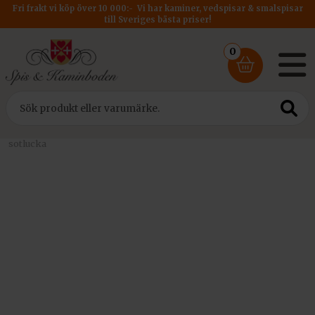
Fri frakt vi köp över 10 000:- Vi har kaminer, vedspisar & smalspisar
till Sveriges bästa priser!
0
Hem
/
Rökrör
/
Rökrör DM 125
/ Rökrör Ø125 – Vinklad 2×45° med
sotlucka