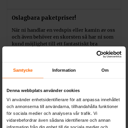
Oslagbara paketpriser!
När ni handlar en vedspis eller kamin av oss
och även behöver en skorsten så har ni som
kund möjlighet till ett fantastiskt bra
paketpris.
Våra skorstensalternativ.
Samtycke
Information
Om
Till er kunder som behöver stålskorsten kan
erbjuda Sveriges bästa stålskorsten NVI 3000
från Näldens värmeindustri med 25 års
Denna webbplats använder cookies
garanti. Bygger ni nytt eller bygger om helt
Vi använder enhetsidentifierare för att anpassa innehållet
så kan vi rekommendera Schiedels Isokern-
och annonserna till användarna, tillhandahålla funktioner
blockskorsten som alternativ då denna
för sociala medier och analysera vår trafik. Vi
pimstensskorsten kommer hålla hela husets
vidarebefordrar även sådana identifierare och annan
livslängd.
information från din enhet till de sociala medier och