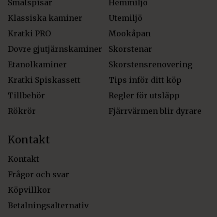
Smalspisar
Hemmiljö
Klassiska kaminer
Utemiljö
Kratki PRO
Mookåpan
Dovre gjutjärnskaminer
Skorstenar
Etanolkaminer
Skorstensrenovering
Kratki Spiskassett
Tips inför ditt köp
Tillbehör
Regler för utsläpp
Rökrör
Fjärrvärmen blir dyrare
Kontakt
Kontakt
Frågor och svar
Köpvillkor
Betalningsalternativ